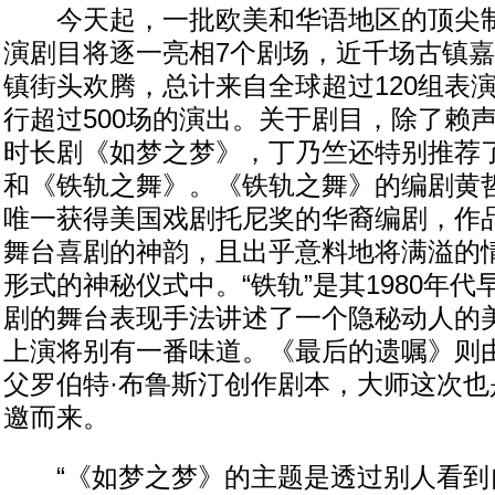
今天起，一批欧美和华语地区的顶尖制
演剧目将逐一亮相7个剧场，近千场古镇
镇街头欢腾，总计来自全球超过120组表
行超过500场的演出。关于剧目，除了赖
时长剧《如梦之梦》，丁乃竺还特别推荐
和《铁轨之舞》。《铁轨之舞》的编剧黄
唯一获得美国戏剧托尼奖的华裔编剧，作
舞台喜剧的神韵，且出乎意料地将满溢的
形式的神秘仪式中。“铁轨”是其1980年
剧的舞台表现手法讲述了一个隐秘动人的
上演将别有一番味道。《最后的遗嘱》则
父罗伯特·布鲁斯汀创作剧本，大师这次也
邀而来。
“《如梦之梦》的主题是透过别人看到