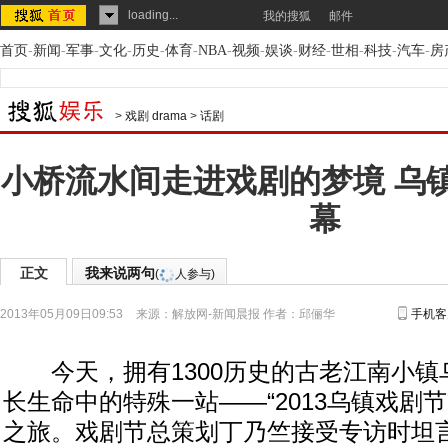
loading...
我的搜狐
邮件
首页
-
新闻
-
军事
-
文化
-
历史
-
体育
-
NBA
-
视频
-
娱谈
-
财经
-
世相
-
科技
-
汽车
-
房
>
戏剧 drama
>
话剧
小桥流水间走进戏剧的梦境 乌
幕
正文
我来说两句
(
人参与)
2013年05月09日09:53
来源：
解放网-新闻晨报
作者：邱俪华
手机客
今天，拥有1300历史的古老江南小镇
长生命中的特殊一站——“2013乌镇戏剧
之旅。戏剧节总策划丁乃竺接受专访时坦