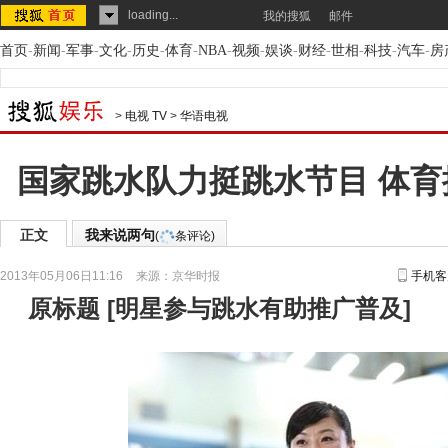
loading...
我的搜狐
邮件
首页
-
新闻
-
军事
-
文化
-
历史
-
体育
-
NBA
-
视频
-
娱谈
-
财经
-
世相
-
科技
-
汽车
-
房
>
电视 TV
>
华语电视
国家跳水队力挺跳水节目 体
正文
我来说两句
(
条评论)
2013年05月06日11:16
来源：
京华时报
手机客
原标题
[
明星参与跳水有助推广普及
]