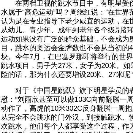
在两档卫视的跳水节目中，有明星受伤
水属于“高危运动”吗？周继红说：“在世
认为是在专业指导下老少咸宜的运动，在
从幼儿、青少年、成年到老年各个级别都
运动如果没有广泛的群众基础，不会成为
目，跳水的奥运会金牌数也不会从当初的4
块。今年7月，在巴塞罗那即将举行的世
跳水项目，男子为27米，女子为20米。如
险的话，那为什么还要增设20米、27米呢
对于《中国星跳跃》旗下明星学员的表
慰：“刘雨欣甚至可以做103C向前翻腾一
动作了，高虎的10米302C反身翻腾一周
从完全不会跳水的门外汉，到接触跳水、
欢跳水，他们每个人都享受这个过程，作