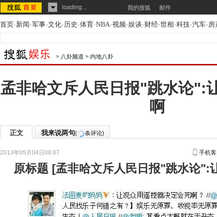
loading...
我的搜狐
邮件
首页
-
新闻
-
军事
-
文化
-
历史
-
体育
-
NBA
-
视频
-
娱谈
-
财经
-
世相
-
科技
-
汽车
-
房
>
八卦频道
>
内地八卦
孟非哈文斥人民日报"跳水论":
啊
正文
我来说两句
(
条评论)
2013年05月04日08:07
手机客
原标题
[
孟非哈文斥人民日报"跳水论":