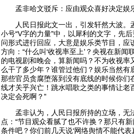
孟非哈文驳斥：应由观众喜好决定娱
人民日报此文一出，引发轩然大波。孟
小号“V字的力量”中，以犀利的文字，先
问形式进行回应，大意是娱乐类节目，应
方向：“什么叫‘收视率至上’？央视在新闻
的电视剧和晚会，算新闻吗？不为收视率
么干了多少年？谁管过他们？娱乐当然有
那些官员贪腐堕落到没有底线的时候你们
线才关乎兴亡！跳水唱歌之类的事情让老
决定会死啊？”
孟非认为，人民日报所持的立场，无
点：“节目观众看腻了也不许换？那只有新
条件吧？你们前几天说‘网络舆情不能代表