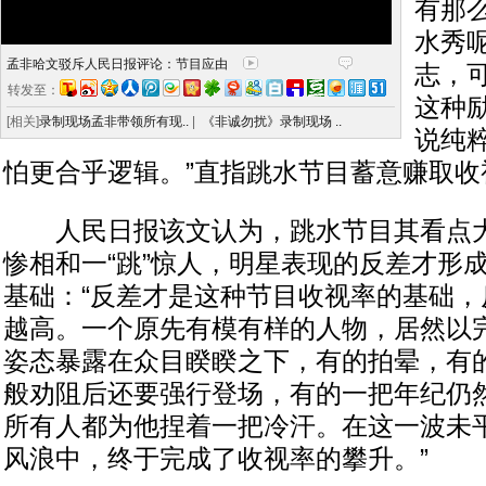
有那
水秀
孟非哈文驳斥人民日报评论：节目应由
志，
转发至：
这种
[相关]
录制现场孟非带领所有现..
|
《非诚勿扰》录制现场 ..
说纯
怕更合乎逻辑。”直指跳水节目蓄意赚取收
人民日报该文认为，跳水节目其看点大
惨相和一“跳”惊人，明星表现的反差才形
基础：“反差才是这种节目收视率的基础，
越高。一个原先有模有样的人物，居然以
姿态暴露在众目睽睽之下，有的拍晕，有
般劝阻后还要强行登场，有的一把年纪仍然
所有人都为他捏着一把冷汗。在这一波未
风浪中，终于完成了收视率的攀升。”