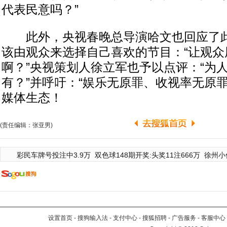
代表民意吗？”
此外，央视春晚总导演哈文也回应了此
该由观众来选择自己喜欢的节目：“让观众
啊？”央视策划人徐立军也予以点评：“为
有？”并呼吁：“娱乐无原罪、收视率无原
媒体生态！
(责任编辑：张亚男)
彩民车牌号投注中3.9万
双色球148期开奖:头奖11注666万
徐州小
设置首页
-
搜狗输入法
-
支付中心
-
搜狐招聘
-
广告服务
-
客服中心