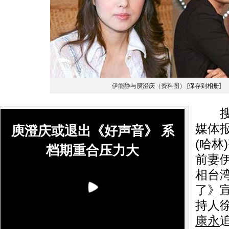
伊能静与
庾澄庆
（资料图）
[保存到相册]
搜狐
媒体
庾澄庆或退出《好声音》 系
(哈林
档期重合压力大
前妻
相台
了》
持人
康永