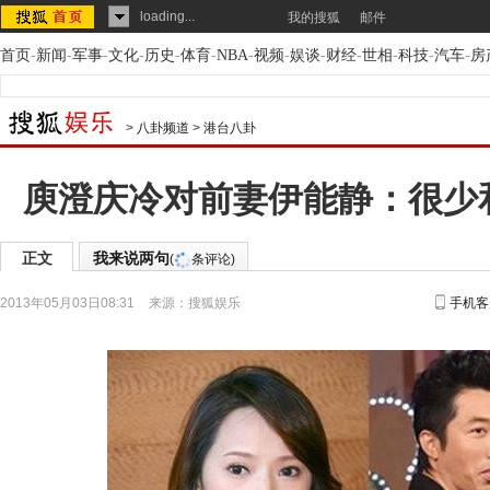
loading...
我的搜狐
邮件
首页
-
新闻
-
军事
-
文化
-
历史
-
体育
-
NBA
-
视频
-
娱谈
-
财经
-
世相
-
科技
-
汽车
-
房
>
八卦频道
>
港台八卦
庾澄庆冷对前妻伊能静：很少
正文
我来说两句
(
条评论)
2013年05月03日08:31
来源：
搜狐娱乐
手机客