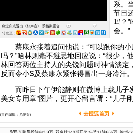
系。当
节日
吗？”
庾澄庆或退出《好声音》 系档期重合
会。”
压力大
转发至：
蔡康永接着追问他说：“可以跟你的小
吗？”哈林则毫不避忌地回应说：“很少，
林回答两位主持人的尖锐问题时神情淡定
反而令小S及蔡康永紧张得冒出一身冷汗
而昨日下午伊能静则在微博上载儿子发
美女专用章”图片，更开心留言谓：“儿子刚
(责任编辑：尤俊乔)
彩民车牌号投注中3.9万
双色球148期开奖:头奖11注666万
徐州小