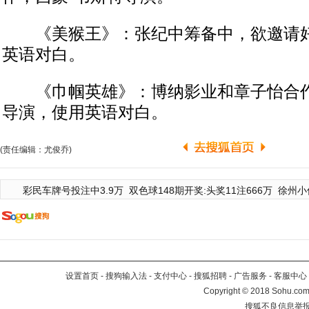
《美猴王》：张纪中筹备中，欲邀请好
英语对白。
《巾帼英雄》：博纳影业和章子怡合作
导演，使用英语对白。
(责任编辑：尤俊乔)
彩民车牌号投注中3.9万
双色球148期开奖:头奖11注666万
徐州小
设置首页
-
搜狗输入法
-
支付中心
-
搜狐招聘
-
广告服务
-
客服中心
Copyright
©
2018 Sohu.com 
搜狐不良信息举