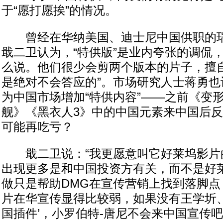
于“愿打愿挨”的情况。
曾经在华纳美国、迪士尼中国供职的瑞
戢二卫认为，“特供版”是业内夸张的调侃
么说。他们很少会剪两个版本的片子，擅
是绝对不会答应的”。市场研究人士蒋勇也
为中国市场增加“特供内容”——之前《变
舰》《黑衣人3》中的中国元素来中国后
可能再吃亏？
戢二卫说：“我更愿意叫它好莱坞影片的
出现更多是和中国投资方有关，而不是好
做只是帮助DMG在宣传营销上找到落脚点
片在华宣传显得比较弱，如果没有王学圻、
国插件’，小罗伯特-唐尼不会来中国宣传吧