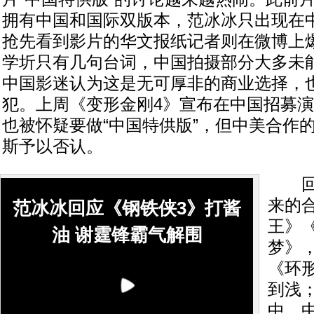
拥有中国和国际双版本，范冰冰只出现在
抢先看到影片的华文报纸记者则在微博上
学圻只有几句台词，中国拍摄部分大多未
中国影迷认为这是无可厚非的商业选择，
犯。上周《变形金刚4》宣布在中国招募
也被怀疑要做“中国特供版”，但中美合作
斯予以否认。
回顾
来的
范冰冰回应《钢铁侠3》打酱
王》
油 谢霆锋霸气解围
梦》
《环
到浅
中，