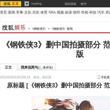
loading...
我的搜狐
邮件
首页
-
新闻
-
军事
-
文化
-
历史
-
体育
-
NBA
-
视频
-
娱谈
-
财经
-
世相
-
科技
-
汽车
-
房
>
《钢铁侠3》
>
《钢铁侠3》新闻
《钢铁侠3》删中国拍摄部分 
版
正文
我来说两句
(
条评论)
2013年04月26日08:18
来源：
新京报
手机客
原标题
[
《钢铁侠3》删中国拍摄部分 