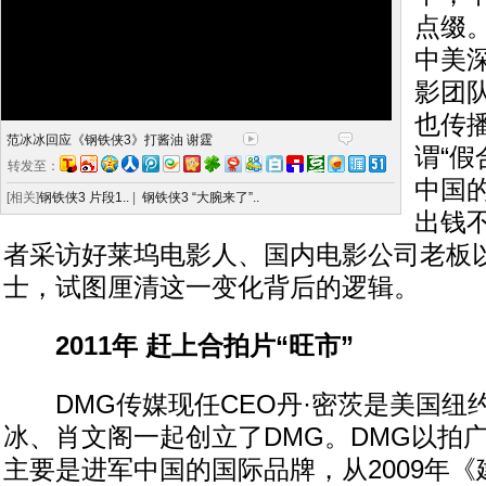
点缀
中美
影团
也传
范冰冰回应《钢铁侠3》打酱油 谢霆
谓“假
转发至：
中国
[相关]
钢铁侠3 片段1..
|
钢铁侠3 “大腕来了”..
出钱
者采访好莱坞电影人、国内电影公司老板
士，试图厘清这一变化背后的逻辑。
2011年 赶上合拍片“旺市”
DMG传媒现任CEO丹·密茨是美国纽约
冰、肖文阁一起创立了DMG。DMG以拍
主要是进军中国的国际品牌，从2009年