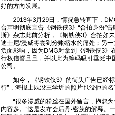
好的方向发展。
2013年3月29日，情况急转直下，D
合声明彻底宣告《钢铁侠3》“合拍身份”
斯》杂志此前分析，《钢铁侠3》合拍如
迪士尼/漫威将尝到分账缩水的痛处；另一
负面影响，因为DMG对拿到《钢铁侠3》
行权信誓旦旦，并以此为筹码吸引垂涎中
公司。
如今，《钢铁侠3》的街头广告已经标
行”，海报上既没王学圻的照片也没他的名
“很多漫威的粉丝在国外留言，抱怨为
内容多。”这是发布会后丹-密茨的解释。