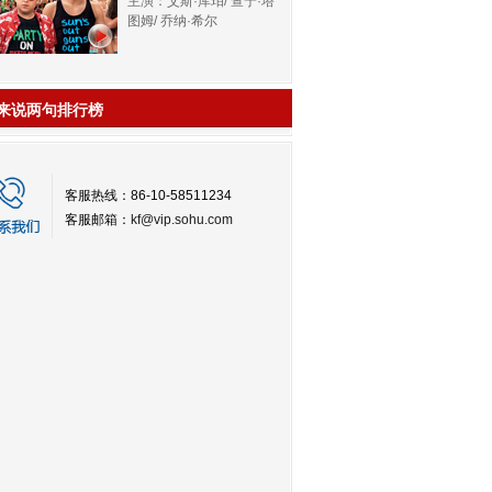
主演：艾斯·库珀/ 查宁·塔
图姆/ 乔纳·希尔
来说两句排行榜
客服热线：86-10-58511234
客服邮箱：
kf@vip.sohu.com