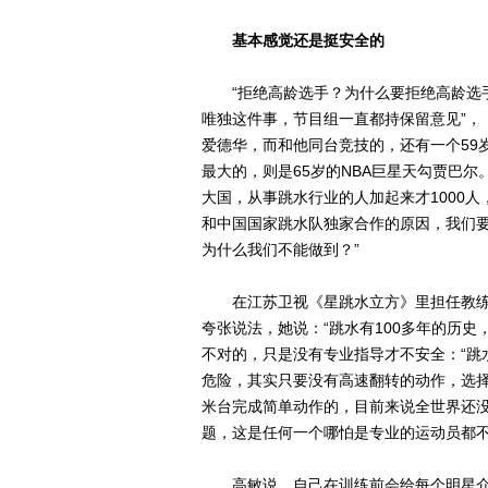
基本感觉还是挺安全的
“拒绝高龄选手？为什么要拒绝高龄选手
唯独这件事，节目组一直都持保留意见”，
爱德华，而和他同台竞技的，还有一个59
最大的，则是65岁的NBA巨星天勾贾巴
大国，从事跳水行业的人加起来才1000
和中国国家跳水队独家合作的原因，我们要
为什么我们不能做到？”
在江苏卫视《星跳水立方》里担任教练的
夸张说法，她说：“跳水有100多年的历史
不对的，只是没有专业指导才不安全：“跳
危险，其实只要没有高速翻转的动作，选择
米台完成简单动作的，目前来说全世界还
题，这是任何一个哪怕是专业的运动员都不
高敏说，自己在训练前会给每个明星介