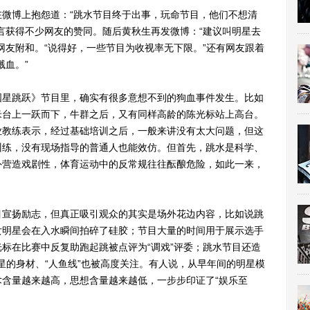
博上抱怨道：“跳水节目终于出事，玩命节目，他们不想清
言获得不少网友的赞同。随后黄秋生再发微博：“建议叫明星去
网友附和。“说得好，一些节目为收视率无下限。”还有网友跟着
溅血。”
星跳跃》节目里，确实有很多意想不到的狗血事件发生。比如
米台上一跃而下，牛群之后，又有同样高龄的陈光标站上高台。
业教练表示，经过基础培训之后，一般来讲没有太大问题，但这
训练，没有现场指导的普通人也能效仿。但首先，跳水是科学、
外营造戏剧性，体育运动中的反常规往往酝酿危险，如此一来，
宣扬励志，但真正吸引观众的其实是场外花边内容，比如说跳
女明星会在入水瞬间拍碎了硅胶；节目大量的时间用于展示选手
标在比赛中反复助跑起跳被点评为“调戏”评委；跳水节目还造
明星的身材、“人鱼线”也被高度关注。有人说，从早年间的明星模
含量越来越高，思想含量越来越低，一步步印证了“娱乐至