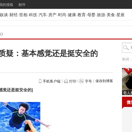
我的搜狐
邮件
娱谈
-
财经
-
世相
-
科技
-
汽车
-
房产
-
时尚
-
健康
-
教育
-
母婴
-
旅游
-
美食
-
星座
方》
质疑：基本感觉还是挺安全的
热词
保存到博客
手机客户端
打印
字号
感觉还是挺安全的
]
微