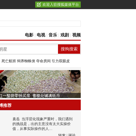
欢迎入驻搜狐媒体平台
电影
|
电视
|
音乐
|
戏剧
|
视频
：
死亡航班
饲养蜘蛛侠
夺命房间
引力双眼皮
博推荐
袁岳
当浮层化现象严重时，我们遇到
的挑战是，出的主意没有太大实操价
值，从事实际操作的人…
转发
|
评论