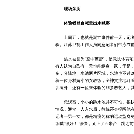
现场亲历
体验者登台喊晕出水喊疼
上周五，也就是溺亡事件前一天，记者
验。江苏卫视工作人员同意记者们带泳衣
跳水被誉为“空中芭蕾”，是竞技体育项
有人认为自己有一天也能纵身一跃，于是
多，分陆地、水池两片区域，水池也不过2
着一位身材娇小的女教练，全神贯注地盯
训练外，还有一位来体验的非参赛艺人，
凭观察，小小的跳水池并不可怕。很快
情况，通常一人入水后，教练还会提醒他
记者一男一女，都是精瘦匀称的运动型身材
练喊“很好！”很快，又上了五米台，跳之前