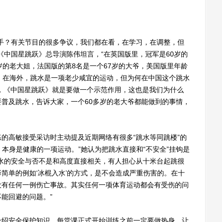
？有关节目的很多争议，我们都在看，在学习，在调整，但
《中国星跳跃》总导演陈伟坦言，“在英国版里，冠军是60岁的
岁的老大姐，法国版的第8名是一个67岁的大爷，美国版里年龄
尔。在海外，跳水是一项老少咸宜的运动，但为何在中国这个跳水
人，《中国星跳跃》就是要做一个示范作用，这也是我们为什么
普及跳水，告诉大家，一个60多岁的老大爷都能做到的事情，
高敏接受采访时主动提及近期网络有很多“跳水等同跳楼”的
，本身是健康的一项运动。”她认为把跳水直接和“不安全”挂钩是
水的安全与否不是和高度直接相关，有人担心从十米台起跳很
简单的例如‘冰棍入水’的方式，是不会造成严重伤害的。在十
没有任何一例伤亡事故。其实任何一项体育运动都会有受伤的问
能回避的问题。”
绍安全保护知识，每堂课正式开始训练之前一定要做热身，让