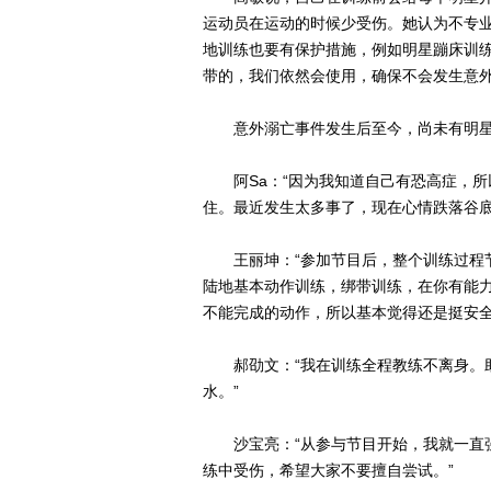
运动员在运动的时候少受伤。她认为不专业
地训练也要有保护措施，例如明星蹦床训
带的，我们依然会使用，确保不会发生意外
意外溺亡事件发生后至今，尚未有明星
阿Sa：“因为我知道自己有恐高症，所
住。最近发生太多事了，现在心情跌落谷底
王丽坤：“参加节目后，整个训练过程节
陆地基本动作训练，绑带训练，在你有能
不能完成的动作，所以基本觉得还是挺安全
郝劭文：“我在训练全程教练不离身。助
水。”
沙宝亮：“从参与节目开始，我就一直强
练中受伤，希望大家不要擅自尝试。”