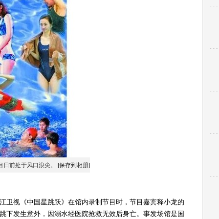
目日前处于风口浪尖。
[保存到相册]
浙江卫视《中国星跳跃》在馆内录制节目时，节目嘉宾释小龙的
板跳下发生意外，因溺水经医院抢救无效后身亡。事发场馆是国