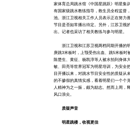
家体育总局跳水馆《中国星跳跃》明星集
有国家级跳水教练指导，救生员全程监督
池。浙江卫视相关工作人员表示正在努力
节目是否如常播出待定。另外，江苏卫视
出。记者也采访了相关教练与参与明星。
浙江卫视和江苏卫视两档同期开播的明
庚跳3米板时，上颚受伤出血、跳5米板时
陈楚生、黄征、杨凯淳等人被水拍到身体
敏、田亮等世界冠军为明星培训，为安全
目开播以来，对跳水节目安全性的质疑从
的不掺假的真情实感，看着明星们一个个
人精神为之一振，颇为励志。然而上周，
风口浪尖。
质疑声音
明星跳楼，收视更佳