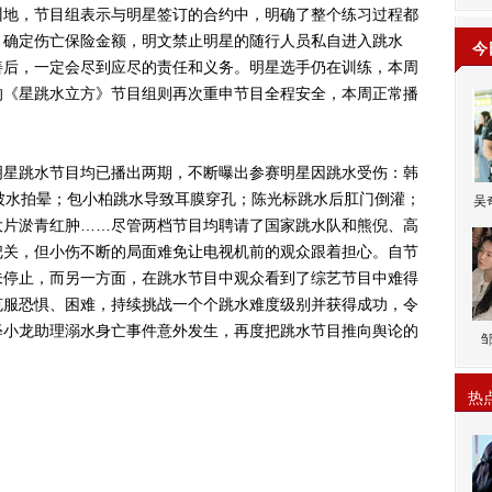
训地，节目组表示与明星签订的合约中，明确了整个练习过程都
，确定伤亡保险金额，明文禁止明星的随行人员私自进入跳水
今
善后，一定会尽到应尽的责任和义务。明星选手仍在训练，本周
的《星跳水立方》节目组则再次重申节目全程安全，本周正常播
星跳水节目均已播出两期，不断曝出参赛明星因跳水受伤：韩
被水拍晕；包小柏跳水导致耳膜穿孔；陈光标跳水后肛门倒灌；
吴
大片淤青红肿……尽管两档节目均聘请了国家跳水队和熊倪、高
把关，但小伤不断的局面难免让电视机前的观众跟着担心。自节
未停止，而另一方面，在跳水节目中观众看到了综艺节目中难得
克服恐惧、困难，持续挑战一个个跳水难度级别并获得成功，令
释小龙助理溺水身亡事件意外发生，再度把跳水节目推向舆论的
热