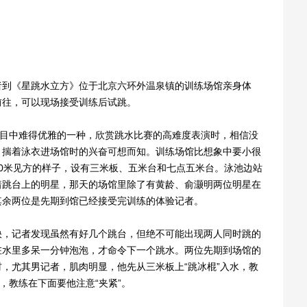
到《星跳水立方》位于北京六环外温泉镇的训练场馆亲身体
前往，可以现场接受训练后试跳。
目中难得优雅的一种，欣赏跳水比赛的高难度表演时，相信没
，揣着泳衣进场馆时的兴奋可想而知。训练场馆比想象中要小很
0米见方的样子，设有三米板、五米台和七点五米台。泳池边站
着跳台上的明星，那天的场馆里除了有黄龄、俞灏明两位明星在
其余两位是先期到馆已经接受完训练的体验记者。
，记者发现虽然有好几个跳台，但绝不可能出现两人同时跳的
在水里多呆一分钟泡泡，才命令下一个跳水。两位先期到场馆的
，尤其男记者，肌肉明显，他先从三米板上“跳冰棍”入水，教
，教练在下面要他注意“夹紧”。