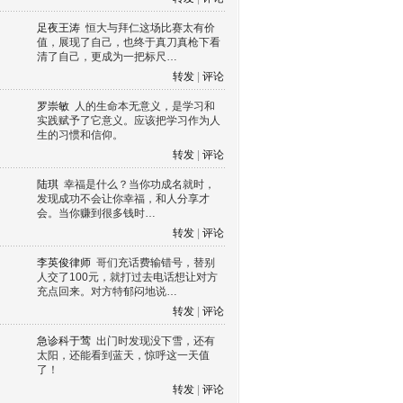
足夜王涛
恒大与拜仁这场比赛太有价
值，展现了自己，也终于真刀真枪下看
清了自己，更成为一把标尺…
转发
|
评论
罗崇敏
人的生命本无意义，是学习和
实践赋予了它意义。应该把学习作为人
生的习惯和信仰。
转发
|
评论
陆琪
幸福是什么？当你功成名就时，
发现成功不会让你幸福，和人分享才
会。当你赚到很多钱时…
转发
|
评论
李英俊律师
哥们充话费输错号，替别
人交了100元，就打过去电话想让对方
充点回来。对方特郁闷地说…
转发
|
评论
急诊科于莺
出门时发现没下雪，还有
太阳，还能看到蓝天，惊呼这一天值
了！
转发
|
评论