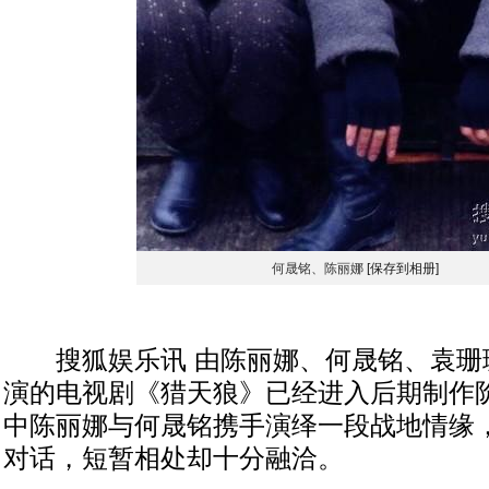
何晟铭、陈丽娜
[保存到相册]
搜狐娱乐讯 由陈丽娜、何晟铭、袁珊
演的电视剧《猎天狼》已经进入后期制作
中陈丽娜与何晟铭携手演绎一段战地情缘
对话，短暂相处却十分融洽。