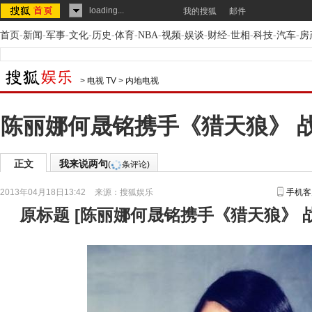
loading...
我的搜狐
邮件
首页
-
新闻
-
军事
-
文化
-
历史
-
体育
-
NBA
-
视频
-
娱谈
-
财经
-
世相
-
科技
-
汽车
-
房
>
电视 TV
>
内地电视
陈丽娜何晟铭携手《猎天狼》 
正文
我来说两句
(
条评论)
2013年04月18日13:42
来源：
搜狐娱乐
手机客
原标题
[
陈丽娜何晟铭携手《猎天狼》 