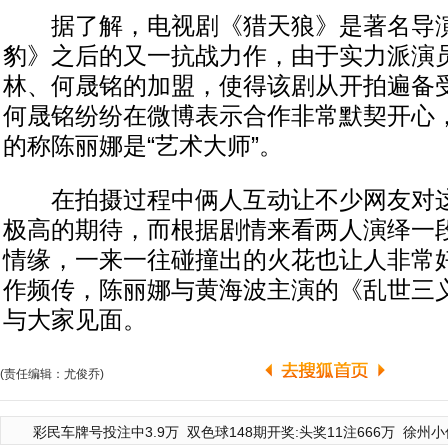
据了解，电视剧《猎天狼》是著名导演
豹》之后的又一抗战力作，由于实力派演
林、何晟铭的加盟，使得该剧从开拍遍备
何晟铭纷纷在微博表示合作非常默契开心
的称陈丽娜是“艺术大师”。
在拍摄过程中俩人互动让不少网友对这
极高的期待，而根据剧情来看两人演绎一
情缘，一来一往碰撞出的火花也让人非常
作频传，陈丽娜与黄海波主演的《乱世三
与大家见面。
(责任编辑：尤俊乔)
彩民车牌号投注中3.9万
双色球148期开奖:头奖11注666万
徐州小