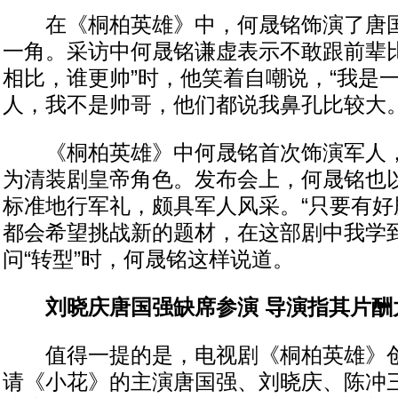
在《桐柏英雄》中，何晟铭饰演了唐国
一角。采访中何晟铭谦虚表示不敢跟前辈比
相比，谁更帅”时，他笑着自嘲说，“我是
人，我不是帅哥，他们都说我鼻孔比较大。
《桐柏英雄》中何晟铭首次饰演军人，
为清装剧皇帝角色。发布会上，何晟铭也
标准地行军礼，颇具军人风采。“只要有好
都会希望挑战新的题材，在这部剧中我学到
问“转型”时，何晟铭这样说道。
刘晓庆唐国强缺席参演 导演指其片酬
值得一提的是，电视剧《桐柏英雄》创
请《小花》的主演唐国强、刘晓庆、陈冲