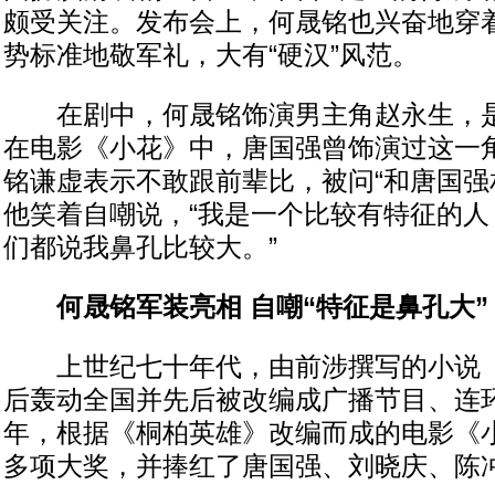
颇受关注。发布会上，何晟铭也兴奋地穿
势标准地敬军礼，大有“硬汉”风范。
在剧中，何晟铭饰演男主角赵永生，是
在电影《小花》中，唐国强曾饰演过这一
铭谦虚表示不敢跟前辈比，被问“和唐国强
他笑着自嘲说，“我是一个比较有特征的人
们都说我鼻孔比较大。”
何晟铭军装亮相 自嘲“特征是鼻孔大”
上世纪七十年代，由前涉撰写的小说《
后轰动全国并先后被改编成广播节目、连环
年，根据《桐柏英雄》改编而成的电影《
多项大奖，并捧红了唐国强、刘晓庆、陈