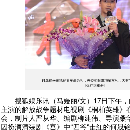
何晟铭兴奋地穿着军装亮相，并姿势标准地敬军礼，大有“
[保存到相册]
搜狐娱乐讯（马嫚丽/文）17日下午，
主演的解放战争题材电视剧《桐柏英雄》
会，制片人严从华、编剧柳建伟、导演桑
因扮演清装剧《宫》中“四爷”走红的何晟