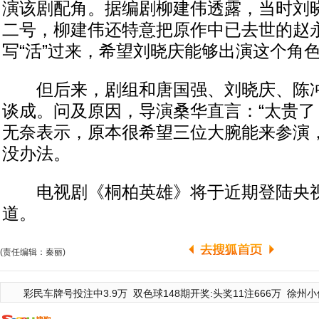
演该剧配角。据编剧柳建伟透露，当时刘
二号，柳建伟还特意把原作中已去世的赵
写“活”过来，希望刘晓庆能够出演这个角
但后来，剧组和唐国强、刘晓庆、陈冲
谈成。问及原因，导演桑华直言：“太贵了
无奈表示，原本很希望三位大腕能来参演
没办法。
电视剧《桐柏英雄》将于近期登陆央视
道。
(责任编辑：秦丽)
彩民车牌号投注中3.9万
双色球148期开奖:头奖11注666万
徐州小