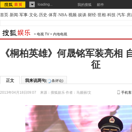
loading...
我的搜狐
邮件
首页
-
新闻
-
军事
-
文化
-
历史
-
体育
-
NBA
-
视频
-
娱谈
-
财经
-
世相
-
科技
-
汽车
-
房
>
电视 TV
>
内地电视
《桐柏英雄》何晟铭军装亮相 
征
正文
我来说两句
(
条评论)
2013年04月18日09:07
来源：
搜狐娱乐
作者：马嫚丽/文
手机客