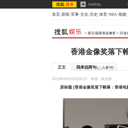
loading...
首页
-
新闻
-
军事
-
文化
-
历史
-
体育
-
NBA
-
视频
-
>
第32届香港金像奖
>
32
香港金像奖落下帷
正文
我来说两句
(
人参与)
2013年04月15日09:15
来源：
新京报
原标题
[
香港金像奖落下帷幕：香港电影