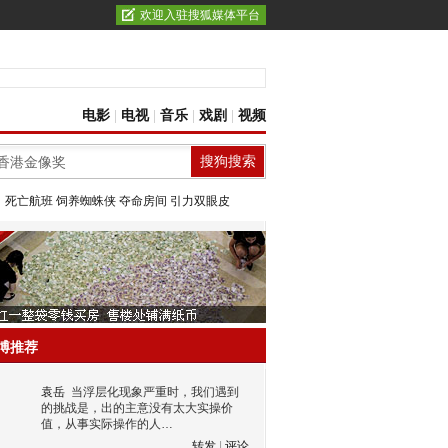
欢迎入驻搜狐媒体平台
电影
|
电视
|
音乐
|
戏剧
|
视频
：
死亡航班
饲养蜘蛛侠
夺命房间
引力双眼皮
博推荐
袁岳
当浮层化现象严重时，我们遇到
的挑战是，出的主意没有太大实操价
值，从事实际操作的人…
转发
|
评论