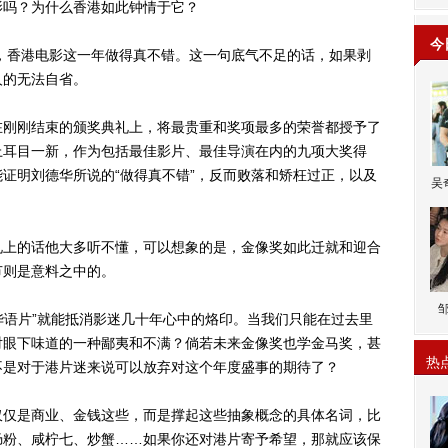
影吗？为什么香港如此钟情于它？
今
，香港电影这一年做得真不错。这一句底气不足的话，如果剥
人的无法自省。
刚刚结束的颁奖典礼上，将最贵重和奖项最多的荣誉都授予了
上耳目一新，作为包括最佳影片、最佳导演在内的九项大奖得
证明刘德华所说的“做得真不错”，反而败落和矫枉过正，以及
吴
上的话他大多听不懂，可以想象的是，金像奖如此迁就和迎合
节则是意料之中的。
语片”就能抵消影迷几十年心中的烙印。当我们只能在过去里
对眼下味道的一种鄙夷和不满？倘若未来金像奖也学金马奖，甚
热
不是对于港片迷来说可以放弃对这个年度盛事的期待了？
仅是商业、金钱这些，而是撑起这些抽象概念的具体名词，比
肠粉、咸柠七、炒蟹……如果你还对港片寄予希望，那就应该保