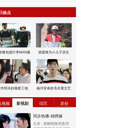
日娱点
奇隆包揽行李MAN爆
谢霆锋为小儿子庆生
邹市明夫妇视察工地
杨洋穿条纹毛衣显文艺
点视频
影视剧
综艺
原创
同步热播-锦绣缘
主演：黄晓明/陈乔恩/乔