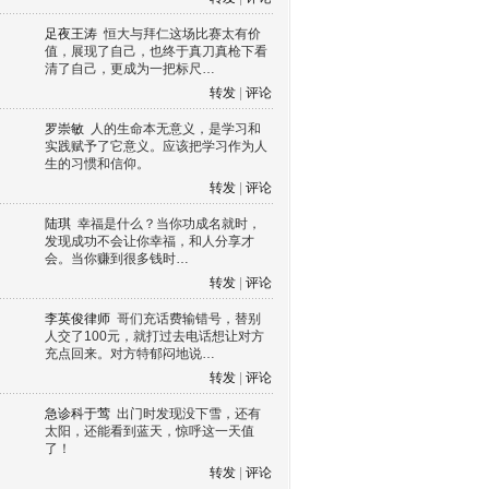
足夜王涛
恒大与拜仁这场比赛太有价
值，展现了自己，也终于真刀真枪下看
清了自己，更成为一把标尺…
转发
|
评论
罗崇敏
人的生命本无意义，是学习和
实践赋予了它意义。应该把学习作为人
生的习惯和信仰。
转发
|
评论
陆琪
幸福是什么？当你功成名就时，
发现成功不会让你幸福，和人分享才
会。当你赚到很多钱时…
转发
|
评论
李英俊律师
哥们充话费输错号，替别
人交了100元，就打过去电话想让对方
充点回来。对方特郁闷地说…
转发
|
评论
急诊科于莺
出门时发现没下雪，还有
太阳，还能看到蓝天，惊呼这一天值
了！
转发
|
评论