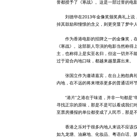
誉都授予了《寒战》。这是一部过誉的电
刘德华在2013年金像奖颁奖典礼上说
掉其鼓励和憧憬的含义，则更突显了梦中
作为香港电影的招牌之一的金像奖，在
《寒战》。这部新人导演的电影当然称得
主，也称得上是实至名归，但这一切并不能
过于迎合内地口味，都越来越显露出来。
张国立作为邀请嘉宾，在台上抱怨典礼
内地，在不远的将来增添更多的普通话环
“港片”之港在于味道，并非一句都是“华
寻找正宗的原味，那是不是可以看成我们
至票房播报的单位都变成了人民币，那是
香港之乐对于很多内地人来说不应该仅
如九龙塘、油麻地、化妆品、粤语白话、