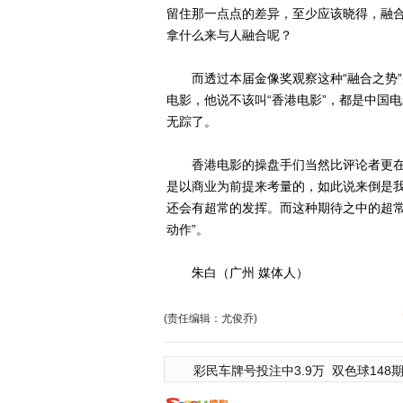
留住那一点点的差异，至少应该晓得，融
拿什么来与人融合呢？
而透过本届金像奖观察这种“融合之势”
电影，他说不该叫“香港电影”，都是中国
无踪了。
香港电影的操盘手们当然比评论者更在
是以商业为前提来考量的，如此说来倒是
还会有超常的发挥。而这种期待之中的超常
动作”。
朱白（广州 媒体人）
(责任编辑：尤俊乔)
彩民车牌号投注中3.9万
双色球148期