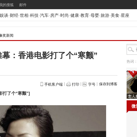
我的搜狐
邮件
娱谈
-
财经
-
世相
-
科技
-
汽车
-
房产
-
时尚
-
健康
-
教育
-
母婴
-
旅游
-
美食
-
星座
金像奖新闻
幕：香港电影打了个“寒颤”
热词
保存到博客
手机客户端
打印
字号
打了个“寒颤”
]
微