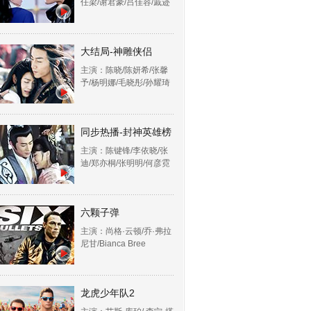
任梁/谢君豪/吕佳容/戚迹
大结局-神雕侠侣
主演：陈晓/陈妍希/张馨
予/杨明娜/毛晓彤/孙耀琦
同步热播-封神英雄榜
主演：陈键锋/李依晓/张
迪/郑亦桐/张明明/何彦霓
六颗子弹
主演：尚格·云顿/乔·弗拉
尼甘/Bianca Bree
龙虎少年队2