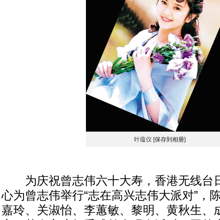
叶蕴仪
[保存到相册]
为庆祝曾志伟六十大寿，香港无线台日
心为曾志伟举行“志在高兴志伟大派对”，
嘉玲、关淑怡、李蕙敏、黎明、黄秋生、