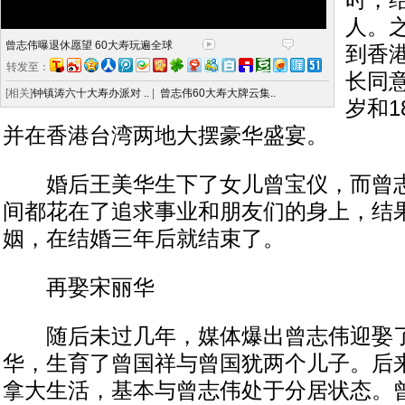
时，
人。
曾志伟曝退休愿望 60大寿玩遍全球
到香
转发至：
长同
[相关]
钟镇涛六十大寿办派对 ..
|
曾志伟60大寿大牌云集..
岁和
并在香港台湾两地大摆豪华盛宴。
婚后王美华生下了女儿曾宝仪，而曾志
间都花在了追求事业和朋友们的身上，结
姻，在结婚三年后就结束了。
再娶宋丽华
随后未过几年，媒体爆出曾志伟迎娶了
华，生育了曾国祥与曾国犹两个儿子。后
拿大生活，基本与曾志伟处于分居状态。