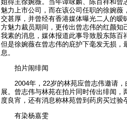
姐得主徐婉薇。当年谭咏麟、陈百祥和曾
魅力上市公司，而在该公司任职的徐婉薇
交甚厚，并曾经有香港媒体曝光二人的暧昧
方魅力裁员期间，更传出曾志伟的红颜知
我素的消息，媒体报道此事导致股东陈百
但是徐婉薇在曾志伟的庇护下毫发无损，
息。
拍片闹绯闻
2004年，22岁的林苑应曾志伟邀请，
展。曾志伟与林苑在拍片同时传出绯闻，
度良宵，还有消息称林苑曾到药房买过验
有染杨嘉雯