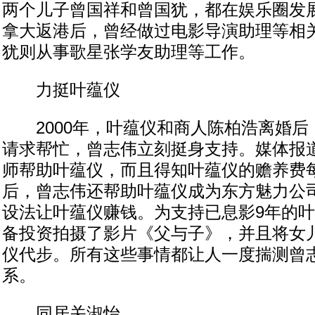
两个儿子曾国祥和曾国犹，都在娱乐圈发
拿大返港后，曾经做过电影导演助理等相
犹则从事歌星张学友助理等工作。
力挺叶蕴仪
2000年，叶蕴仪和商人陈柏浩离婚后
请求帮忙，曾志伟立刻挺身支持。媒体报
师帮助叶蕴仪，而且得知叶蕴仪的赡养费
后，曾志伟还帮助叶蕴仪成为东方魅力公
设法让叶蕴仪赚钱。为支持已息影9年的
备投资拍摄了影片《父与子》，并且将女
仪代步。所有这些事情都让人一度揣测曾
系。
同居关淑怡