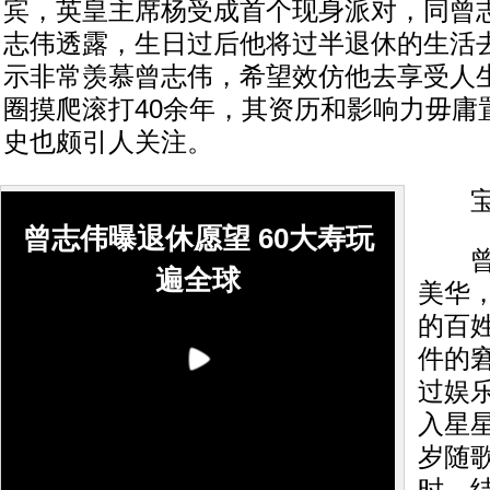
宾，英皇主席杨受成首个现身派对，同曾
志伟透露，生日过后他将过半退休的生活
示非常羡慕曾志伟，希望效仿他去享受人
圈摸爬滚打40余年，其资历和影响力毋庸
史也颇引人关注。
宝
曾志伟曝退休愿望 60大寿玩
曾志
遍全球
美华
的百
件的
过娱
入星
岁随