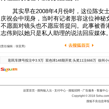
其实早在2008年4月份时，这位陈女
庆祝会中现身，当时有记者形容这位神秘
不愿面对镜头也不愿应答提问。此事被香
志伟则以她只是私人助理的说法回应媒体
(责任编辑：张亚男)
彩民车牌号投注中3.9万
双色球148期开奖:头奖11注666万
徐州小
设置首页
-
搜狗输入法
-
支付中心
-
搜狐招聘
-
广告服务
-
客服中心
Copyright
©
2018 Sohu.com 
搜狐不良信息举