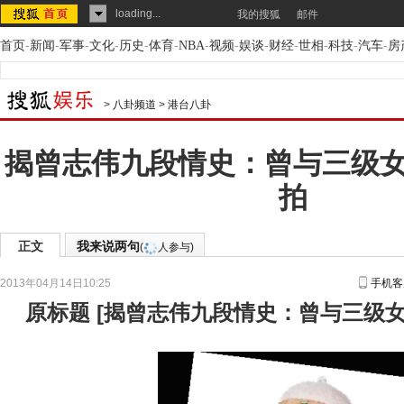
loading...
我的搜狐
邮件
首页
-
新闻
-
军事
-
文化
-
历史
-
体育
-
NBA
-
视频
-
娱谈
-
财经
-
世相
-
科技
-
汽车
-
房
>
八卦频道
>
港台八卦
揭曾志伟九段情史：曾与三级
拍
正文
我来说两句
(
人参与)
2013年04月14日10:25
手机客
原标题
[
揭曾志伟九段情史：曾与三级