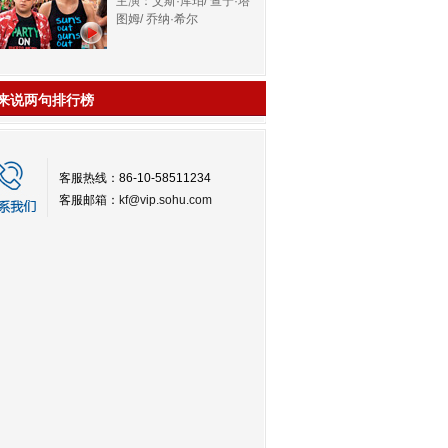
主演：艾斯·库珀/ 查宁·塔
图姆/ 乔纳·希尔
来说两句排行榜
客服热线：86-10-58511234
客服邮箱：
kf@vip.sohu.com