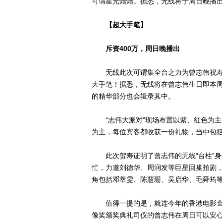
可谓星光熠熠。据悉，无线将于周日晚播
【超大手笔】
斥资400万，周日晚播出
无线此次可谓集全台之力为曾志伟祝寿，
大手笔！据悉，无线将在曾志伟生日即本周日晚
的精华部分也会辑录其中。
“志伟大派对”现场布置以紫、红色为主
为主，每位宾客都收获一份礼物，当中包
此次贺寿证明了曾志伟的无线“台柱”身
忙，力邀刘德华、周润发等巨星回巢拍剧，而由
角包括邓萃雯、陈慧珊、吴启华、毛舜筠
值得一提的是，就连今年的香港电影金
像奖颁奖典礼司仪的曾志伟在周日可以安