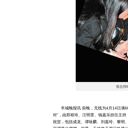
曾志伟
羊城晚报讯 前晚，无线为4月14日满6
对”，由郑裕玲、汪明荃、钱嘉乐担任主持，
祝贺，包括成龙、谭咏麟、刘嘉玲、黎明