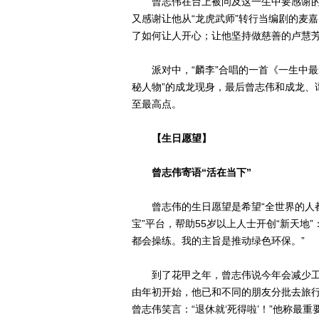
曾志伟在台上被问及这一生中要感谢的
又感谢让他从“龙虎武师”转行当编剧的麦
了如何让人开心；让他坚持做慈善的卢慧
派对中，“麟李”合唱的一首《一生中最
秘人物”的成龙现身，最后曾志伟和成龙、
至最高点。
【生日愿望】
曾志伟寄语“活在当下”
曾志伟的生日愿望是希望“全世界的人都开
宝”平台，帮助55岁以上人士开创“新天地
都会操练。我的主旨是推动绿色环保。”
到了花甲之年，曾志伟说今年会减少工
由年初开始，他已和不同的朋友分批去旅行
曾志伟笑言：“退休就‘死得啦’！”他称最