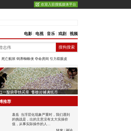
欢迎入驻搜狐媒体平台
电影
|
电视
|
音乐
|
戏剧
|
视频
：
死亡航班
饲养蜘蛛侠
夺命房间
引力双眼皮
博推荐
袁岳
当浮层化现象严重时，我们遇到
的挑战是，出的主意没有太大实操价
值，从事实际操作的人…
转发
|
评论