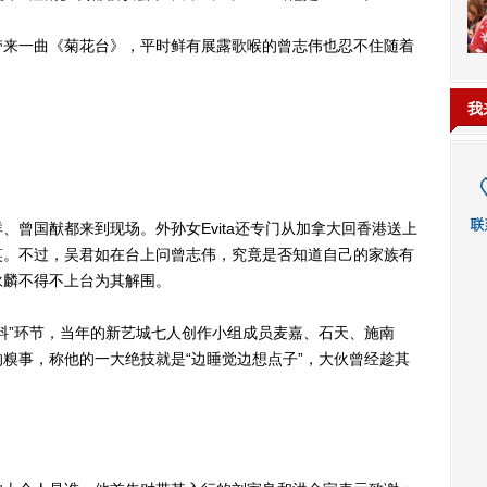
来一曲《菊花台》，平时鲜有展露歌喉的曾志伟也忍不住随着
我
国猷都来到现场。外孙女Evita还专门从加拿大回香港送上
笑。不过，吴君如在台上问曾志伟，究竟是否知道自己的家族有
咏麟不得不上台为其解围。
”环节，当年的新艺城七人创作小组成员麦嘉、石天、施南
糗事，称他的一大绝技就是“边睡觉边想点子”，大伙曾经趁其