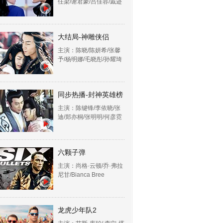
任梁/谢君豪/吕佳容/戚迹
大结局-神雕侠侣
主演：陈晓/陈妍希/张馨
予/杨明娜/毛晓彤/孙耀琦
同步热播-封神英雄榜
主演：陈键锋/李依晓/张
迪/郑亦桐/张明明/何彦霓
六颗子弹
主演：尚格·云顿/乔·弗拉
尼甘/Bianca Bree
龙虎少年队2