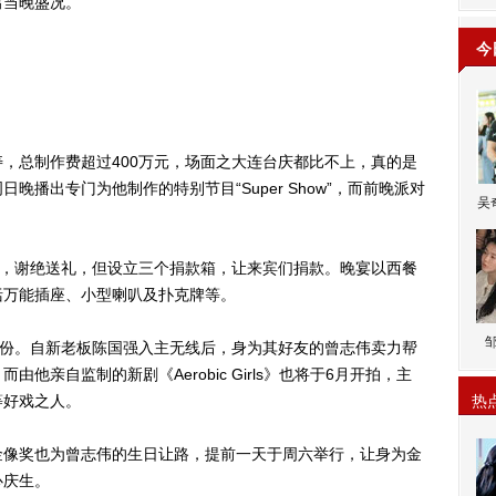
出当晚盛况。
今
总制作费超过400万元，场面之大连台庆都比不上，真的是
播出专门为他制作的特别节目“Super Show”，而前晚派对
吴
，谢绝送礼，但设立三个捐款箱，让来宾们捐款。晚宴以西餐
括万能插座、小型喇叭及扑克牌等。
份。自新老板陈国强入主无线后，身为其好友的曾志伟卖力帮
他亲自监制的新剧《Aerobic Girls》也将于6月开拍，主
等好戏之人。
热
像奖也为曾志伟的生日让路，提前一天于周六举行，让身为金
心庆生。