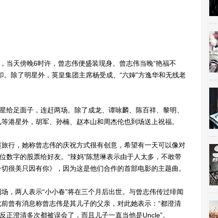
，当天傍晚6时许，曾志伟便盛装现身。曾志伟当晚“艳福不
印。除了明星外，英皇集团主席杨受成、“六婶”方逸华和无线老
星给足面子，连赶两场。除了成龙、谭咏麟、陈百祥、黎明、
儿等港星外，胡军、孙楠、赵本山和周杰伦也到场送上祝福。
旅行，她称曾志伟的庆祝方式很有创意，希望有一天可以像对
六位数字的股票给好友。“辣妈”陈慧琳表示由于人太多，不敢带
一切很美只因有你》，因为这是他们合作的首部电影的主题曲。
，两人表示“小小春”将在三个月后出世。与曾志伟传过绯闻
前曾有消息称曾志伟是其儿子的父亲，对此她表示：“都澄清
反正澄清多次都被误会了，而且儿子一直当他是Uncle”。