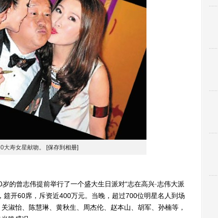
60大寿女星献吻。
[保存到相册]
0岁的曾志伟提前举行了一个盛大生日派对“志在高兴·志伟大派
筵开60席，斥资近400万元。当晚，超过700位明星名人到场
、关淑怡、陈慧琳、黄秋生、周杰伦、赵本山、胡军、孙楠等，