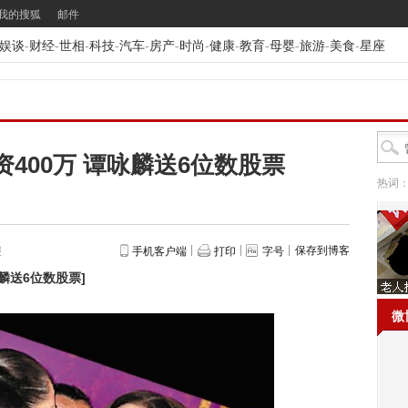
我的搜狐
邮件
娱谈
-
财经
-
世相
-
科技
-
汽车
-
房产
-
时尚
-
健康
-
教育
-
母婴
-
旅游
-
美食
-
星座
资400万 谭咏麟送6位数股票
热词
保存到博客
报
手机客户端
打印
字号
咏麟送6位数股票
]
微