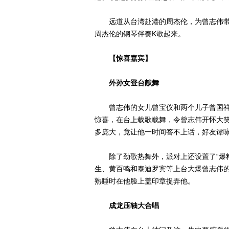
远道从台湾赴港的周杰伦，为曾志伟带
周杰伦的钢琴伴奏K歌起来。
【惊喜嘉宾】
外孙女登台献舞
曾志伟的女儿曾宝仪和两个儿子曾国祥、曾
惊喜，在台上载歌载舞，令曾志伟开怀大
多庞大，竟让他一时间答不上话，好友谭
除了劲歌热舞外，派对上还设置了“爆料
生、黄百鸣和泰迪罗宾等上台大爆曾志伟的
熟睡时在他脸上盖印章捉弄他。
成龙压轴大合唱