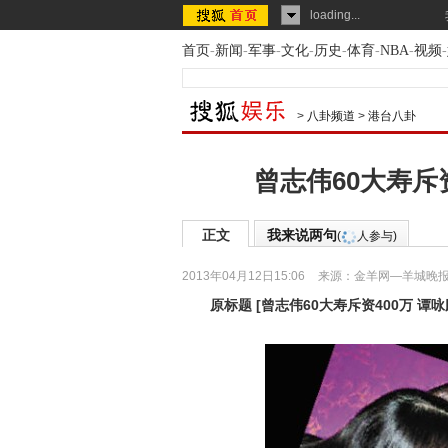
loading...
首页
-
新闻
-
军事
-
文化
-
历史
-
体育
-
NBA
-
视频
-
>
八卦频道
>
港台八卦
曾志伟60大寿斥
正文
我来说两句
(
人参与)
2013年04月12日15:06
来源：
金羊网—羊城晚
原标题
[
曾志伟60大寿斥资400万 谭