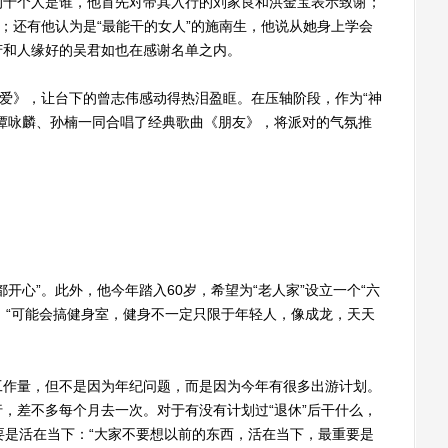
十个人是谁，他首先对带其入行的刘家良和洪金宝表示致谢；
嘉；还有他认为是“最能干的女人”的施南生，他说从她身上学会
芳和人缘好的吴君如也在感谢名单之内。
爱》，让台下的曾志伟感动得热泪盈眶。在压轴阶段，作为“神
谭咏麟、孙楠一同合唱了经典歌曲《朋友》，将派对的气氛推
心”。此外，他今年踏入60岁，希望为“老人家”设立一个“六
”：“可能会搞健身室，健身不一定只限于年轻人，像成龙，天天
作量，但不是因为年纪问题，而是因为今年有很多出游计划。
，差不多每个月去一次。对于有没有计划过“退休”后干什么，
重要是活在当下：“大家不要想以前的东西，活在当下，最重要是