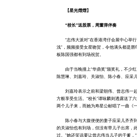
【星光熠熠】
“校长”送股票，周董弹伴奏
“志伟大派对”在香港湾仔会展中心举行
浅”，频频接受女星吻贺，令他满头都是唇
板陈国强都有到场祝贺。
由于当晚撞上“华鼎奖”颁奖礼，不少红
陈慧琳、刘嘉玲、关淑怡、陈小春、应采
刘嘉玲表示之前和梁朝伟、曾志伟一起
方般享受生活。“校长”谭咏麟则透露送了
两个儿子来，而她为寿星公献唱了一曲《
陈小春与大腹便便的妻子应采儿齐齐到场
的关淑怡也有到场，但没有带儿子出席，此
过。”她还笑说要让曾志伟当儿子的干爹，“