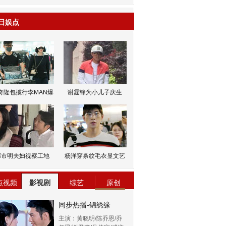
日娱点
奇隆包揽行李MAN爆
谢霆锋为小儿子庆生
邹市明夫妇视察工地
杨洋穿条纹毛衣显文艺
点视频
影视剧
综艺
原创
同步热播-锦绣缘
主演：黄晓明/陈乔恩/乔