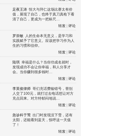
足夜王涛
恒大与拜仁这场比赛太有价
值，展现了自己，也终于真刀真枪下看
清了自己，更成为一把标尺…
转发
|
评论
罗崇敏
人的生命本无意义，是学习和
实践赋予了它意义。应该把学习作为人
生的习惯和信仰。
转发
|
评论
陆琪
幸福是什么？当你功成名就时，
发现成功不会让你幸福，和人分享才
会。当你赚到很多钱时…
转发
|
评论
李英俊律师
哥们充话费输错号，替别
人交了100元，就打过去电话想让对方
充点回来。对方特郁闷地说…
转发
|
评论
急诊科于莺
出门时发现没下雪，还有
太阳，还能看到蓝天，惊呼这一天值
了！
转发
|
评论