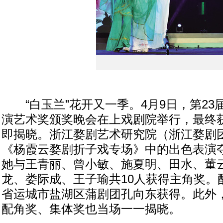
“白玉兰”花开又一季。4月9日，第23
演艺术奖颁奖晚会在上戏剧院举行，最终
即揭晓。浙江婺剧艺术研究院（浙江婺剧
《杨霞云婺剧折子戏专场》中的出色表演
她与王青丽、曾小敏、施夏明、田水、董
龙、娄际成、王子瑜共10人获得主角奖。
省运城市盐湖区蒲剧团孔向东获得。此外
配角奖、集体奖也当场一一揭晓。