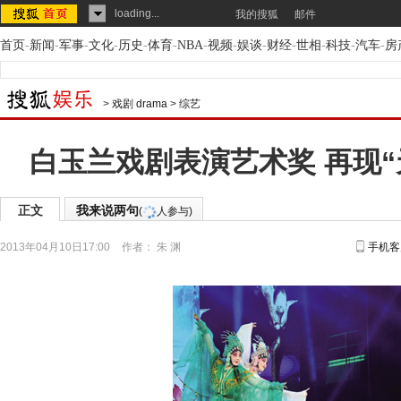
loading...
我的搜狐
邮件
首页
-
新闻
-
军事
-
文化
-
历史
-
体育
-
NBA
-
视频
-
娱谈
-
财经
-
世相
-
科技
-
汽车
-
房
>
戏剧 drama
>
综艺
白玉兰戏剧表演艺术奖 再现“
正文
我来说两句
(
人参与)
2013年04月10日17:00
作者： 朱 渊
手机客