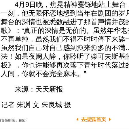
4月9日晚，焦晃精神矍铄地站上舞台
一刻，他无限怀恋地想到当年在剧团的岁
舞台的深情也被悉数融进了那首声情并茂
歌》：“真正的深情是无价的。虽然年华老
不再单纯，虽然我们不得不时时停下来舔
虽然我们自己对自己感到愈来愈多的不满
法！如果夜阑人静，你聆听了柴可夫斯基
板》，你也许能够再次落下青年时代落过
人间，你就不会完全麻木。”
来源：天天新报
记者 朱渊 文 朱良城 摄
(责任编辑：崔延)