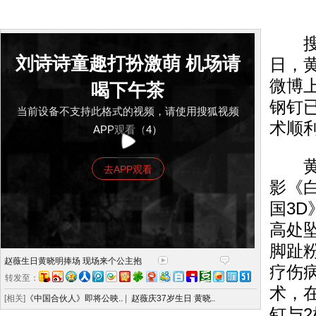
搜狐
刘诗诗童趣打扮激萌 机场请
日，
微博
喝下午茶
钢钉
当前设备不支持此格式的视频，请使用搜狐视频
术顺
APP观看（4）
黄晓
去APP观看
影《
国3
高处
脚趾
赵薇生日黄晓明捧场 现场来个公主抱
疗伤
转发至：
术，
[相关]
《中国合伙人》即将公映..
|
赵薇庆37岁生日 黄晓..
钉与2