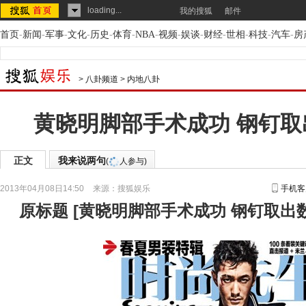
loading...
我的搜狐
邮件
首页
-
新闻
-
军事
-
文化
-
历史
-
体育
-
NBA
-
视频
-
娱谈
-
财经
-
世相
-
科技
-
汽车
-
房
>
八卦频道
>
内地八卦
黄晓明脚部手术成功 钢钉取
正文
我来说两句
(
人参与)
2013年04月08日14:50
来源：
搜狐娱乐
手机客
原标题
[
黄晓明脚部手术成功 钢钉取出