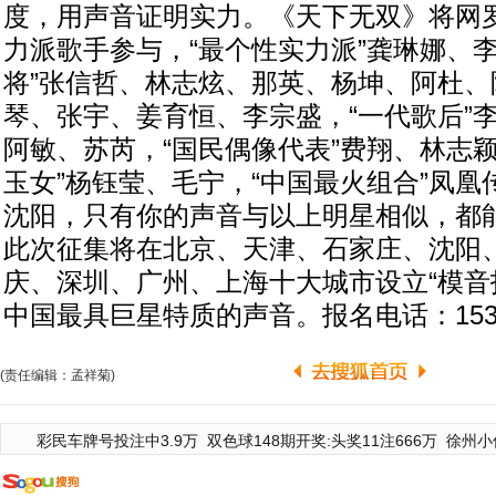
度，用声音证明实力。《天下无双》将网
力派歌手参与，“最个性实力派”龚琳娜、李
将”张信哲、林志炫、那英、杨坤、阿杜、
琴、张宇、姜育恒、李宗盛，“一代歌后”
阿敏、苏芮，“国民偶像代表”费翔、林志
玉女”杨钰莹、毛宁，“中国最火组合”凤凰
沈阳，只有你的声音与以上明星相似，都
此次征集将在北京、天津、石家庄、沈阳
庆、深圳、广州、上海十大城市设立“模音
中国最具巨星特质的声音。报名电话：15300
(责任编辑：孟祥菊)
彩民车牌号投注中3.9万
双色球148期开奖:头奖11注666万
徐州小