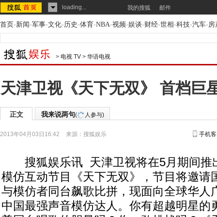
loading...
我的搜狐
邮件
首页
-
新闻
-
军事
-
文化
-
历史
-
体育
-
NBA
-
视频
-
娱谈
-
财经
-
世相
-
科技
-
汽车
-
房
>
电视 TV
>
华语电视
天津卫视《天下无双》 首档巨
正文
我来说两句
(
人参与)
2013年04月03日16:42
来源：
搜狐娱乐
手机客
搜狐娱乐讯 天津卫视将在5月期间推
模仿互动节目《天下无双》，节目将邀请
与模仿者同台飙歌比拼，现面向全球华人广
中国最强声音模仿达人。你有超越明星的