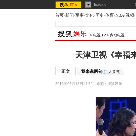
loading...
首页
-
新闻
-
军事
-
文化
-
历史
-
体育
-
NBA
-
视频
-
>
电视 TV
>
内地电视
天津卫视《幸福来
正文
我来说两句
(
人参与)
2013年03月13日14:32
来源：
搜狐娱乐