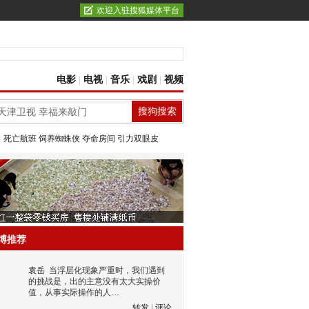
欢迎入驻搜狐媒体平台
电影
|
电视
|
音乐
|
戏剧
|
视频
：
死亡航班
饲养蜘蛛侠
夺命房间
引力双眼皮
博推荐
袁岳
当浮层化现象严重时，我们遇到
的挑战是，出的主意没有太大实操价
值，从事实际操作的人…
转发
|
评论