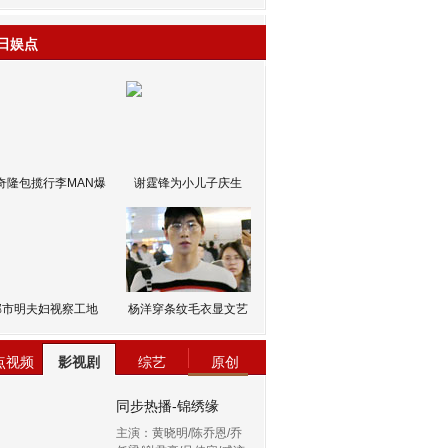
日娱点
奇隆包揽行李MAN爆
谢霆锋为小儿子庆生
邹市明夫妇视察工地
杨洋穿条纹毛衣显文艺
点视频
影视剧
综艺
原创
同步热播-锦绣缘
主演：黄晓明/陈乔恩/乔