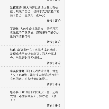
足夜王涛
恒大与拜仁这场比赛太有价
值，展现了自己，也终于真刀真枪下看
清了自己，更成为一把标尺…
转发
|
评论
罗崇敏
人的生命本无意义，是学习和
实践赋予了它意义。应该把学习作为人
生的习惯和信仰。
转发
|
评论
陆琪
幸福是什么？当你功成名就时，
发现成功不会让你幸福，和人分享才
会。当你赚到很多钱时…
转发
|
评论
李英俊律师
哥们充话费输错号，替别
人交了100元，就打过去电话想让对方
充点回来。对方特郁闷地说…
转发
|
评论
急诊科于莺
出门时发现没下雪，还有
太阳，还能看到蓝天，惊呼这一天值
了！
转发
|
评论