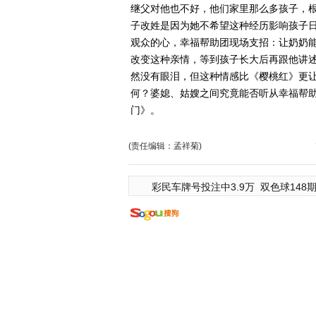
继父对他也不好，他们家里那么多孩子，
子改姓是因为她不希望这种经历影响孩子
观众的心，幸福帮助团现场支招：让奶奶
改变这种亲情，等到孩子长大后再跟他讲
然没有眼泪，但这种情感比《樱桃红》更
何？婆媳、姑嫂之间究竟能否听从幸福帮
门》。
(责任编辑：孟祥菊)
彩民车牌号投注中3.9万
双色球148期