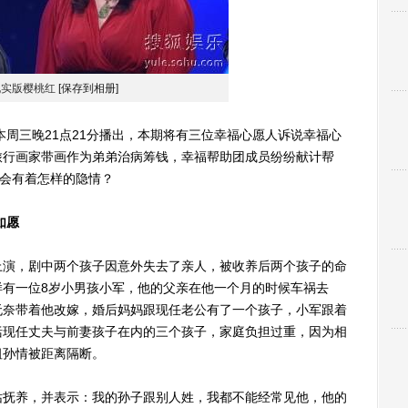
现实版樱桃红
[保存到相册]
周三晚21点21分播出，本期将有三位幸福心愿人诉说幸福心
旅行画家带画作为弟弟治病筹钱，幸福帮助团成员纷纷献计帮
，会有着怎样的隐情？
如愿
演，剧中两个孩子因意外失去了亲人，被收养后两个孩子的命
样有一位8岁小男孩小军，他的父亲在他一个月的时候车祸去
无奈带着他改嫁，婚后妈妈跟现任老公有了一个孩子，小军跟着
括现任丈夫与前妻孩子在内的三个孩子，家庭负担过重，因为相
祖孙情被距离隔断。
抚养，并表示：我的孙子跟别人姓，我都不能经常见他，他的