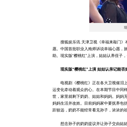
搜狐娱乐讯 天津卫视《幸福来敲门》本
愿。中国首批职业入殓师诉说幸福心愿，
助。现实版“樱桃红”上演，姑姑认养侄子
现实版“樱桃红”上演 姑姑认亲记能否
电视剧《樱桃红》正在各大卫视催泪上
运变化牵动着观众的心。在本期节目中同
世，家里就剩下奶奶、姑姑和妈妈。妈妈
妈妈生活并改姓。目前妈妈家中要抚养包
距较远，奶奶不能经常看见孙子，浓浓的
想念孙子的奶奶提议并让孙子交由姑姑