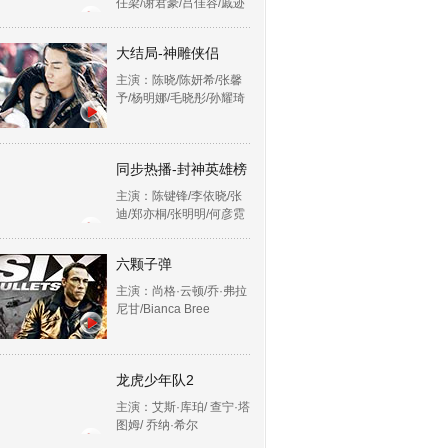
任梁/谢君豪/吕佳容/戚迹
大结局-神雕侠侣
主演：陈晓/陈妍希/张馨
予/杨明娜/毛晓彤/孙耀琦
同步热播-封神英雄榜
主演：陈键锋/李依晓/张
迪/郑亦桐/张明明/何彦霓
六颗子弹
主演：尚格·云顿/乔·弗拉
尼甘/Bianca Bree
龙虎少年队2
主演：艾斯·库珀/ 查宁·塔
图姆/ 乔纳·希尔