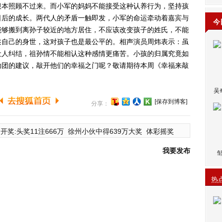
根本照顾不过来。而小军的妈妈不能接受这种认养行为，坚持孩
日后的成长。两代人的矛盾一触即发，小军的命运牵动着嘉宾与
今
能够搬到离孙子较近的地方居住，不应该改变孩子的姓氏，不能
述自己的身世，这对孩子也是最公平的。相声演员周炜表示：虽
让人纠结，祖孙情不能相认这种感情更痛苦。小孩的归属究竟如
助团的建议，敲开他们的幸福之门呢？敬请期待本周《幸福来敲
吴
[保存到博客]
分享：
开奖:头奖11注666万
徐州小伙中得639万大奖
体彩摇奖
我要发布
热