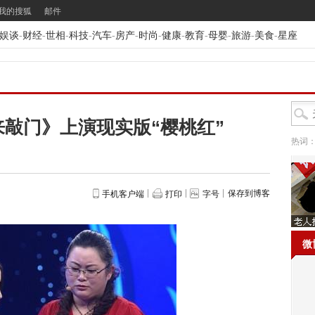
我的搜狐
邮件
娱谈
-
财经
-
世相
-
科技
-
汽车
-
房产
-
时尚
-
健康
-
教育
-
母婴
-
旅游
-
美食
-
星座
敲门》上演现实版“樱桃红”
热词
保存到博客
手机客户端
打印
字号
微