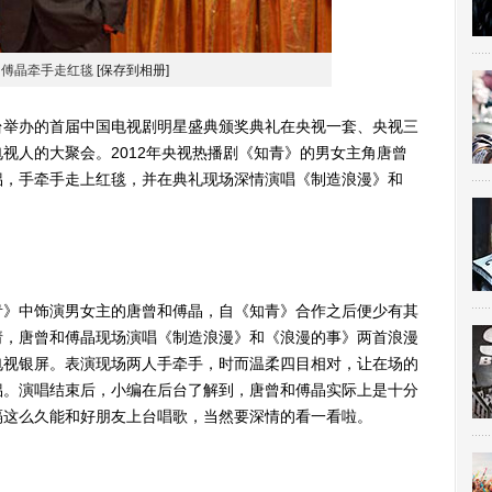
、傅晶牵手走红毯
[保存到相册]
台举办的首届中国电视剧明星盛典颁奖典礼在央视一套、央视三
视人的大聚会。2012年央视热播剧《知青》的男女主角唐曾
侣，手牵手走上红毯，并在典礼现场深情演唱《制造浪漫》和
》中饰演男女主的唐曾和傅晶，自《知青》合作之后便少有其
请，唐曾和傅晶现场演唱《制造浪漫》和《浪漫的事》两首浪漫
电视银屏。表演现场两人手牵手，时而温柔四目相对，让在场的
侣。演唱结束后，小编在后台了解到，唐曾和傅晶实际上是十分
隔这么久能和好朋友上台唱歌，当然要深情的看一看啦。