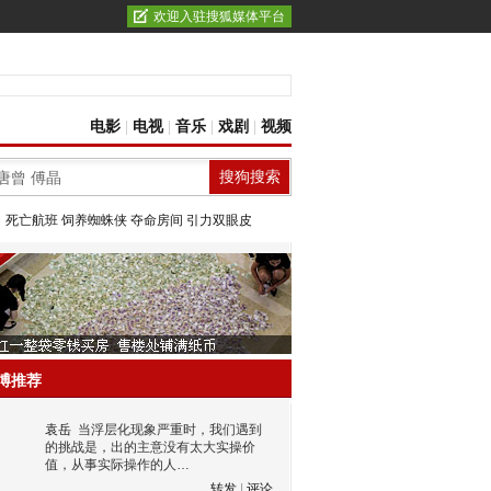
欢迎入驻搜狐媒体平台
电影
|
电视
|
音乐
|
戏剧
|
视频
：
死亡航班
饲养蜘蛛侠
夺命房间
引力双眼皮
博推荐
袁岳
当浮层化现象严重时，我们遇到
的挑战是，出的主意没有太大实操价
值，从事实际操作的人…
转发
|
评论