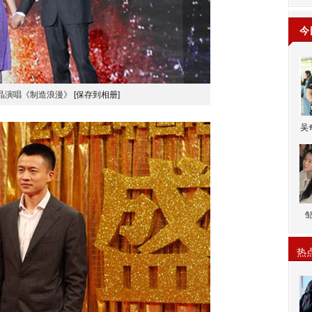
今
晶演唱《制造浪漫》
[保存到相册]
吴
热