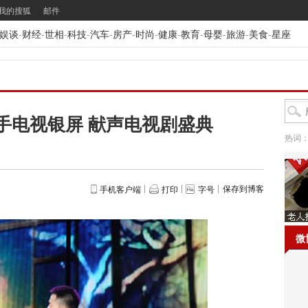
我的搜狐
邮件
娱谈
-
财经
-
世相
-
科技
-
汽车
-
房产
-
时尚
-
健康
-
教育
-
母婴
-
旅游
-
美食
-
星座
手电视银屏 献声电视剧盛典
热词
保存到博客
手机客户端
打印
字号
微