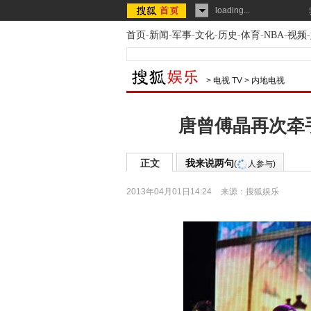
loading...
首页
-
新闻
-
军事
-
文化
-
历史
-
体育
-
NBA
-
视频
-
>
电视 TV
>
内地电视
唐曾傅晶再次牵
正文
我来说两句
(
人参与)
2013年04月01日14:24
来源：
搜狐娱乐