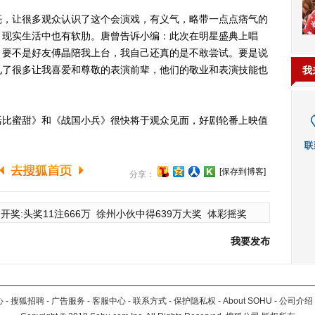
，让很多观众认识了这个会演戏，有义气，略带一点点痞气的
，现实生活中也有软肋。唐曾告诉小编：此次在明星盛典上唱
。要不是好友傅晶陪我上台，我自己还真的是不敢尝试。要是说
见了很多让我喜爱和尊敬的表演前辈，他们的敬业和表演技能也
我
比蜜甜》和《战国小兵》很快将于观众见面，好剧轮番上映值
[保存到博客]
分享：
开奖:头奖11注666万
徐州小伙中得639万大奖
体彩摇奖
我要发布
心
-
搜狐招聘
-
广告服务
-
客服中心
-
联系方式
-
保护隐私权
-
About SOHU
-
公司介绍