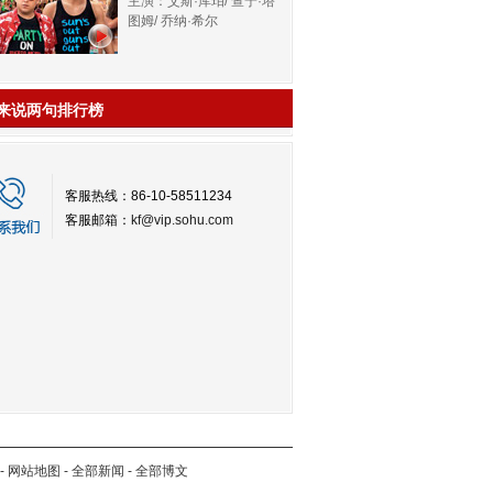
主演：艾斯·库珀/ 查宁·塔
图姆/ 乔纳·希尔
来说两句排行榜
客服热线：86-10-58511234
客服邮箱：
kf@vip.sohu.com
-
网站地图
-
全部新闻
-
全部博文