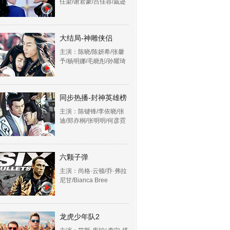
任梁/谢君豪/吕佳容/戚迹
大结局-神雕侠侣
主演：陈晓/陈妍希/张馨
予/杨明娜/毛晓彤/孙耀琦
同步热播-封神英雄榜
主演：陈键锋/李依晓/张
迪/郑亦桐/张明明/何彦霓
六颗子弹
主演：尚格·云顿/乔·弗拉
尼甘/Bianca Bree
龙虎少年队2