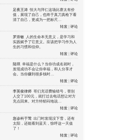
足夜王涛
恒大与拜仁这场比赛太有价
值，展现了自己，也终于真刀真枪下看
清了自己，更成为一把标尺…
转发
|
评论
罗崇敏
人的生命本无意义，是学习和
实践赋予了它意义。应该把学习作为人
生的习惯和信仰。
转发
|
评论
陆琪
幸福是什么？当你功成名就时，
发现成功不会让你幸福，和人分享才
会。当你赚到很多钱时…
转发
|
评论
李英俊律师
哥们充话费输错号，替别
人交了100元，就打过去电话想让对方
充点回来。对方特郁闷地说…
转发
|
评论
急诊科于莺
出门时发现没下雪，还有
太阳，还能看到蓝天，惊呼这一天值
了！
转发
|
评论