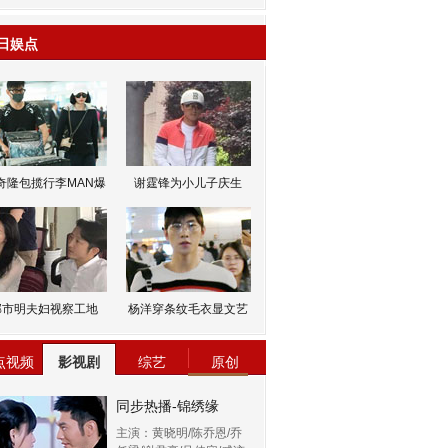
日娱点
奇隆包揽行李MAN爆
谢霆锋为小儿子庆生
邹市明夫妇视察工地
杨洋穿条纹毛衣显文艺
点视频
影视剧
综艺
原创
同步热播-锦绣缘
主演：黄晓明/陈乔恩/乔