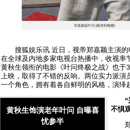
郑嘉颖版叶问
[保存到相册]
搜狐娱乐讯 近日，视帝郑嘉颖主演的
在全球及内地多家电视台热播中，收视率
黄秋生领衔的电影《叶问终极之战》也于3
上映，取得了不错的反响。两位实力派演员
一个角色，拥有着各自鲜明的风格，演绎
“
不惧观
黄秋生饰演老年叶问 自曝喜
忧参半
郑嘉