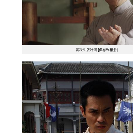
黄秋生版叶问
[保存到相册]