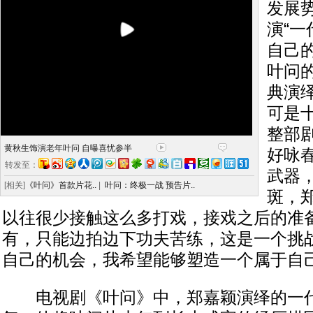
发展
演“一
自己
叶问
典演
可是十
整部
黄秋生饰演老年叶问 自曝喜忧参半
好咏
转发至：
武器
[相关]
《叶问》首款片花..
|
叶问：终极一战 预告片..
斑，
以往很少接触这么多打戏，接戏之后的准
有，只能边拍边下功夫苦练，这是一个挑
自己的机会，我希望能够塑造一个属于自己
电视剧《叶问》中，郑嘉颖演绎的一代