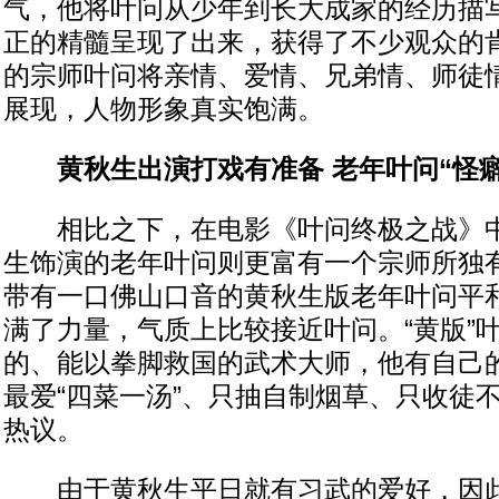
气，他将叶问从少年到长大成家的经历描
正的精髓呈现了出来，获得了不少观众的
的宗师叶问将亲情、爱情、兄弟情、师徒
展现，人物形象真实饱满。
黄秋生出演打戏有准备 老年叶问“怪癖
相比之下，在电影《叶问终极之战》中
生饰演的老年叶问则更富有一个宗师所独
带有一口佛山口音的黄秋生版老年叶问平
满了力量，气质上比较接近叶问。“黄版”
的、能以拳脚救国的武术大师，他有自己
最爱“四菜一汤”、只抽自制烟草、只收徒
热议。
由于黄秋生平日就有习武的爱好，因此