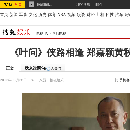
loading...
我的搜狐
邮件
首页
-
新闻
-
军事
-
文化
-
历史
-
体育
-
NBA
-
视频
-
娱谈
-
财经
-
世相
-
科技
-
汽车
-
房
>
电视 TV
>
内地电视
《叶问》侠路相逢 郑嘉颖黄
正文
我来说两句
(
人参与)
2013年03月28日11:41
来源：
搜狐娱乐
手机客