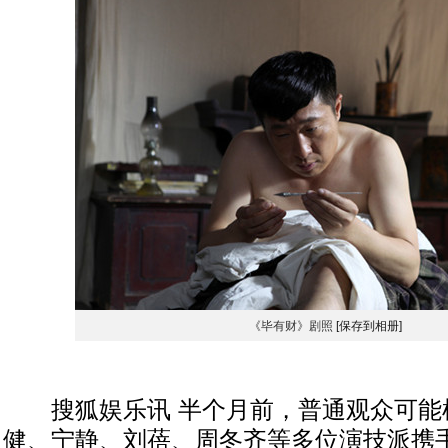
《毕有财》剧照
[保存到相册]
搜狐娱乐讯 半个月前，普通观众可能
健、宁静、刘蓓、周冬齐等多位演技派携