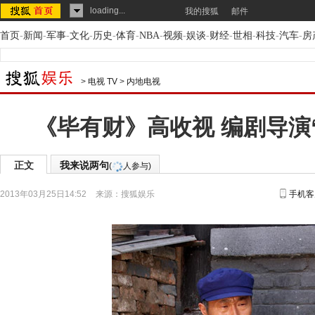
loading...
我的搜狐
邮件
首页
-
新闻
-
军事
-
文化
-
历史
-
体育
-
NBA
-
视频
-
娱谈
-
财经
-
世相
-
科技
-
汽车
-
房
>
电视 TV
>
内地电视
《毕有财》高收视 编剧导演
正文
我来说两句
(
人参与)
2013年03月25日14:52
来源：
搜狐娱乐
手机客