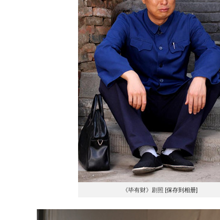
《毕有财》剧照
[保存到相册]