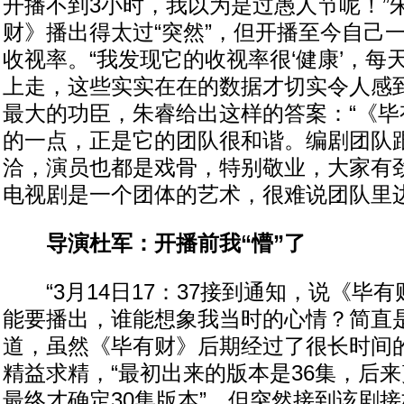
开播不到3小时，我以为是过愚人节呢！”
财》播出得太过“突然”，但开播至今自己
收视率。“我发现它的收视率很‘健康’，每
上走，这些实实在在的数据才切实令人感到
最大的功臣，朱睿给出这样的答案：“《毕
的一点，正是它的团队很和谐。编剧团队
洽，演员也都是戏骨，特别敬业，大家有
电视剧是一个团体的艺术，很难说团队里边
导演杜军：开播前我“懵”了
“3月14日17：37接到通知，说《毕有财
能要播出，谁能想象我当时的心情？简直是
道，虽然《毕有财》后期经过了很长时间
精益求精，“最初出来的版本是36集，后来
最终才确定30集版本”，但突然接到该剧