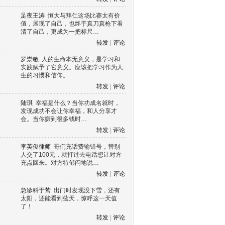
足夜王涛
恒大与拜仁这场比赛太有价
值，展现了自己，也终于真刀真枪下看
清了自己，更成为一把标尺…
转发
|
评论
罗崇敏
人的生命本无意义，是学习和
实践赋予了它意义。应该把学习作为人
生的习惯和信仰。
转发
|
评论
陆琪
幸福是什么？当你功成名就时，
发现成功不会让你幸福，和人分享才
会。当你赚到很多钱时…
转发
|
评论
李英俊律师
哥们充话费输错号，替别
人交了100元，就打过去电话想让对方
充点回来。对方特郁闷地说…
转发
|
评论
急诊科于莺
出门时发现没下雪，还有
太阳，还能看到蓝天，惊呼这一天值
了！
转发
|
评论