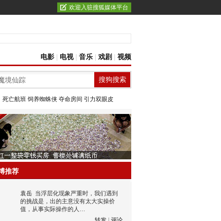
欢迎入驻搜狐媒体平台
电影
|
电视
|
音乐
|
戏剧
|
视频
：
死亡航班
饲养蜘蛛侠
夺命房间
引力双眼皮
博推荐
袁岳
当浮层化现象严重时，我们遇到
的挑战是，出的主意没有太大实操价
值，从事实际操作的人…
转发
|
评论