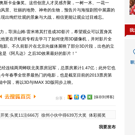
此两获奥斯卡金像奖。这些创意人才灵感齐聚，一树一木、一花一
的风景、壮丽的地势、神奇的生物，预告片与海报剧照中展露的
呈现出绚烂壮观的景象与大战，相信更能让观众过目难忘。
我
，导演山姆-雷米将其打造成3D影片，希望观众可以置身其
他更在开机前专程去学习了如何使用3D摄像机，并对影片全
D电影。不久前影片在北京向媒体展映了部分3D片段，出色的立
这是《阿凡达》之后3D效果最好的影片！”
连续两周蝉联北美票房冠军，总票房累计1.47亿；此外它也
是今年春季全世界最热门的电影，也是截至目前的2013票房第
中国，将以3D与IMAX 3D版同步上映。
[保存到博客]
分享：
开奖:头奖11注666万
徐州小伙中得639万大奖
体彩摇奖
我要发布