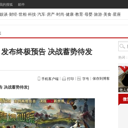
我的搜狐
邮件
娱谈
-
财经
-
世相
-
科技
-
汽车
-
房产
-
时尚
-
健康
-
教育
-
母婴
-
旅游
-
美食
-
星座
态
发布终极预告 决战蓄势待发
热词
保存到博客
手机客户端
打印
字号
告 决战蓄势待发
]
微