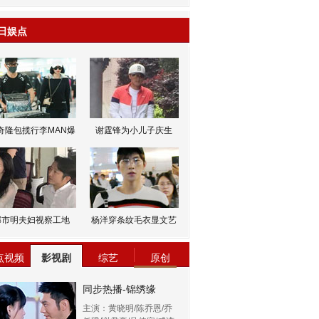
日娱点
奇隆包揽行李MAN爆
谢霆锋为小儿子庆生
邹市明夫妇视察工地
杨洋穿条纹毛衣显文艺
点视频
影视剧
综艺
原创
同步热播-锦绣缘
主演：黄晓明/陈乔恩/乔