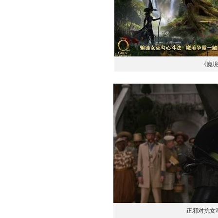
《魔
正邪对抗女