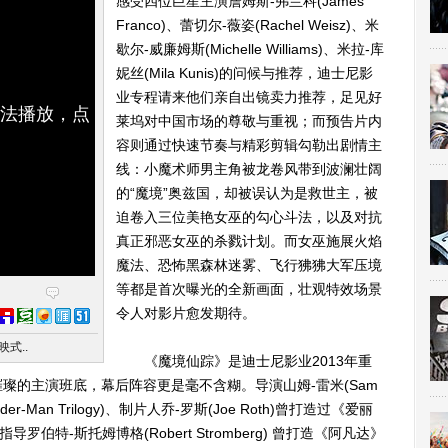
感受四位巨星主演詹姆斯-弗兰科(James
Franco)、蕾切尔-薇姿(Rachel Weisz)、米
歇尔-威廉姆斯(Michelle Williams)、米拉-库
妮丝(Mila Kunis)的问候与推荐，迪士尼影
业专程请来他们亲自出镜卖力推荐，足见好
无法播放，点
莱坞对中国市场的尊敬与重视；而预告片内
容则通过快速节奏与精彩剪辑勾勒出剧情主
线：小魔术师男主角被龙卷风带到波澜壮阔
的“魔境”奥兹国，却被误认为是救世主，被
迫卷入三位美艳女巫的勾心斗法，以及对抗
真正邪恶女巫的杀戮计划。而女巫施展火焰
魔法、恐怖黑森林迷雾、飞行狒狒大军压境
等都是首次曝光的全新画面，壮观特效场景
令人对影片愈发期待。
式..
《魔境仙踪》是迪士尼影业2013年重
璨的主演班底，幕后阵容更是毫不含糊。导演山姆-雷米(Sam
er-Man Trilogy)、制片人乔-罗斯(Joe Roth)曾打造过《爱丽
、艺术指导罗伯特-斯托姆博格(Robert Stromberg) 曾打造《阿凡达》