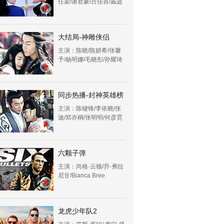
任梁/谢君豪/吕佳容/戚迹
大结局-神雕侠侣
主演：陈晓/陈妍希/张馨
予/杨明娜/毛晓彤/孙耀琦
同步热播-封神英雄榜
主演：陈键锋/李依晓/张
迪/郑亦桐/张明明/何彦霓
六颗子弹
主演：尚格·云顿/乔·弗拉
尼甘/Bianca Bree
龙虎少年队2