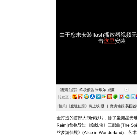
由于您未安装flash播放器视频
击
这里
安装
《魔境仙踪》终极预告 米歇尔-威廉
转发至：
[相关]
《魔境仙踪》将上映 眼..
|
魔境仙踪 英国首映
金打造的首部大制作影片，除了坐拥星光璀
Raimi)曾执导过《蜘蛛侠》三部曲(The Spid
丝梦游仙境》(Alice in Wonderland)