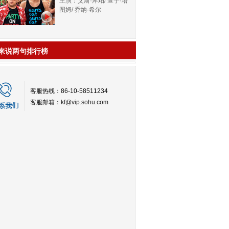
主演：艾斯·库珀/ 查宁·塔
图姆/ 乔纳·希尔
来说两句排行榜
客服热线：86-10-58511234
客服邮箱：
kf@vip.sohu.com