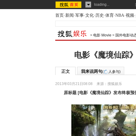
loading...
首页
-
新闻
-
军事
-
文化
-
历史
-
体育
-
NBA
-
视频
-
>
电影 Movie
>
国外电影动
电影《魔境仙踪》
正文
我来说两句
(
人参与)
2013年03月21日08:08
来源：
搜狐娱乐
原标题
[
电影《魔境仙踪》发布终极预