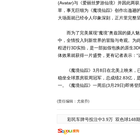
(Avatar)与《爱丽丝梦游仙境》并因
草，事无巨细为《魔境仙踪》创作出迤逦
大场面就已经令人印象深刻，正片里完整
而为了完美展现“魔境”奥兹国的摄人魅力
中，全情投入到新世界的冒险与奇观。为此
程进行3D实拍，是一部如假包换的原生3
体效果就获得一片盛赞，更有记者表示：“
《魔境仙踪》3月8日在北美上映来，已经
稳坐全球票房双周冠军，总成绩2.83亿，
一。《魔境仙踪》一周后(3月29日)即将登陆
(责任编辑：尤俊乔)
彩民车牌号投注中3.9万
双色球148期