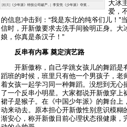
大冰主
[相关]
《少年派》特技公司破产..
|
李安凭《少年派》夺奖 ..
爱，
的信息冲击到：“我是东北的纯爷们儿！”
信时，开新傲要求去洗手间验明正身。大冰
娘，你真是条汉子！”
反串有内幕 奠定演艺路
开新傲称，自己学跳女孩儿的舞蹈是有“
蹈班的时候，班里只有他一个男孩子，老
着女孩一起学习同一种舞蹈。没想到无心
了一个反串小明星。大家都说开新傲穿上
裙子是猴子。在《中国少年派》的舞台上
动来动去。原本担心开新傲性别意识模糊
渐安心，称开新傲目前心理状态很健康，