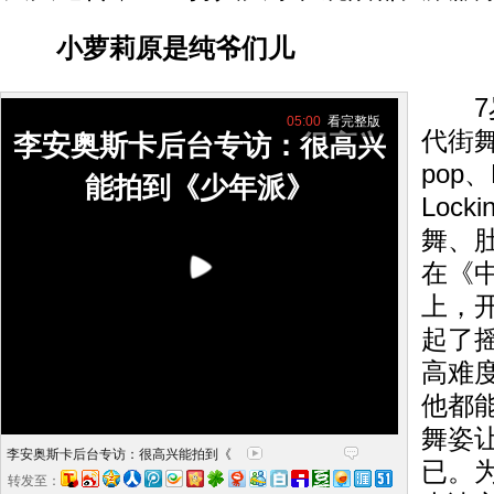
小萝莉原是纯爷们儿
7岁
05:00
看完整版
代街舞
李安奥斯卡后台专访：很高兴
pop、
能拍到《少年派》
Loc
舞、
在《
上，
起了
高难
他都
舞姿
李安奥斯卡后台专访：很高兴能拍到《
已。
转发至：