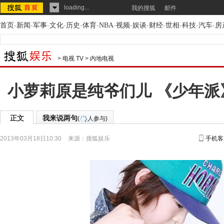
loading...
我的搜狐
邮件
首页
-
新闻
-
军事
-
文化
-
历史
-
体育
-
NBA
-
视频
-
娱谈
-
财经
-
世相
-
科技
-
汽车
-
房
>
电视 TV
>
内地电视
小萝莉原是纯爷们儿 《少年派
正文
我来说两句
(
人参与)
2013年03月18日10:30
来源：
搜狐娱乐
手机客