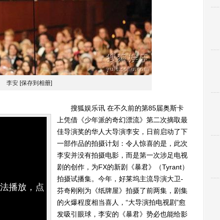
李安
[保存到相册]
搜狐娱乐讯 在不久前的第85届奥斯卡
上凭借《少年派的奇幻漂流》第二次摘取最
佳导演奖的华人大导演李安，日前启动了下
一部作品的拍摄计划：令人惊喜的是，此次
李安并没有拍摄电影，而是第一次涉足电视
剧的创作，为FX的新剧《暴君》（Tyrant）
拍摄试播集。今年，好莱坞主流导演大卫-
无法播放，点
芬奇刚刚为《纸牌屋》拍摄了前两集，剧集
的火爆程度相当喜人，“大导演拍电视剧”愈
发吸引眼球，李安的《暴君》势必也能给影