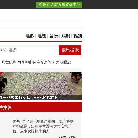
欢迎入驻搜狐媒体平台
电影
|
电视
|
音乐
|
戏剧
|
视频
：
死亡航班
饲养蜘蛛侠
夺命房间
引力双眼皮
博推荐
袁岳
当浮层化现象严重时，我们遇到
的挑战是，出的主意没有太大实操价
值，从事实际操作的人…