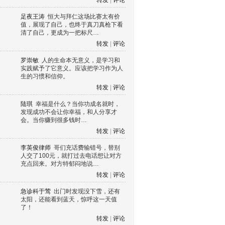
转发
|
评论
足夜王涛
恒大与拜仁这场比赛太有价
值，展现了自己，也终于真刀真枪下看
清了自己，更成为一把标尺…
转发
|
评论
罗崇敏
人的生命本无意义，是学习和
实践赋予了它意义。应该把学习作为人
生的习惯和信仰。
转发
|
评论
陆琪
幸福是什么？当你功成名就时，
发现成功不会让你幸福，和人分享才
会。当你赚到很多钱时…
转发
|
评论
李英俊律师
哥们充话费输错号，替别
人交了100元，就打过去电话想让对方
充点回来。对方特郁闷地说…
转发
|
评论
急诊科于莺
出门时发现没下雪，还有
太阳，还能看到蓝天，惊呼这一天值
了！
转发
|
评论