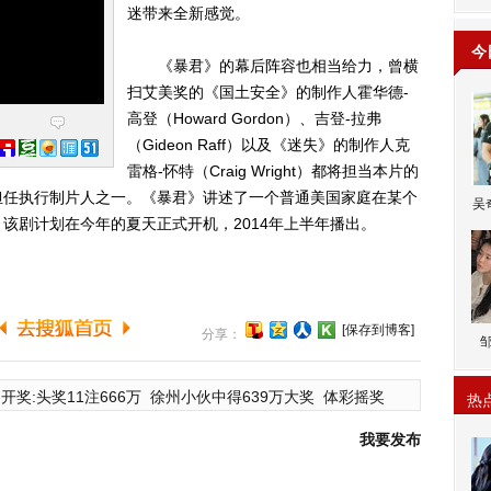
迷带来全新感觉。
今
《暴君》的幕后阵容也相当给力，曾横
扫艾美奖的《国土安全》的制作人霍华德-
高登（Howard Gordon）、吉登-拉弗
（Gideon Raff）以及《迷失》的制作人克
雷格-怀特（Craig Wright）都将担当本片的
担任执行制片人之一。《暴君》讲述了一个普通美国家庭在某个
吴
该剧计划在今年的夏天正式开机，2014年上半年播出。
[保存到博客]
分享：
开奖:头奖11注666万
徐州小伙中得639万大奖
体彩摇奖
热
我要发布