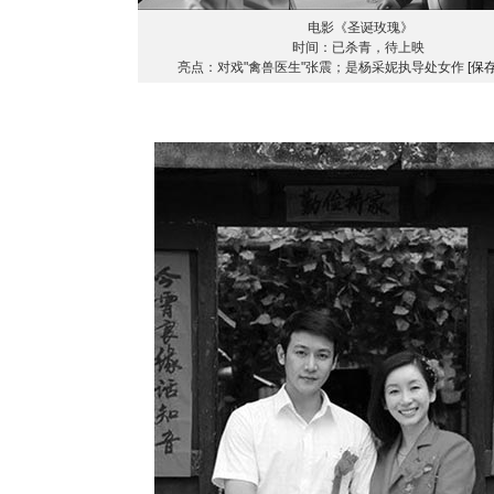
电影《圣诞玫瑰》
时间：已杀青，待上映
亮点：对戏"禽兽医生"张震；是杨采妮执导处女作
[保