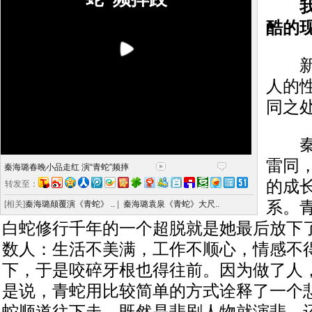
我们
酷的
新京
人的
同之
秦海
雷同
秦海璐春晚小品走红 演“青蛇”频摔
的成
转发至：
系。
[相关]
秦海璐颠覆演《青蛇》 ..
|
秦海璐袁泉《青蛇》大尺..
白蛇修行千年的一个超脱就是她最后放下
数人：生活不美满，工作不顺心，情感不
下，于是咬碎牙根也得往前。因为做了人
是说，青蛇用比较简单的方式诠释了一个