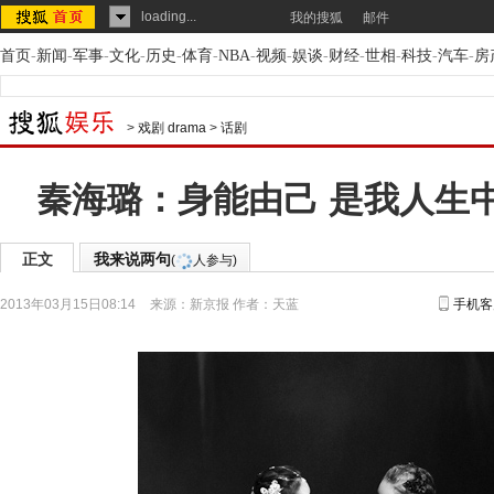
loading...
我的搜狐
邮件
首页
-
新闻
-
军事
-
文化
-
历史
-
体育
-
NBA
-
视频
-
娱谈
-
财经
-
世相
-
科技
-
汽车
-
房
>
戏剧 drama
>
话剧
秦海璐：身能由己 是我人生
正文
我来说两句
(
人参与)
2013年03月15日08:14
来源：
新京报
作者：天蓝
手机客