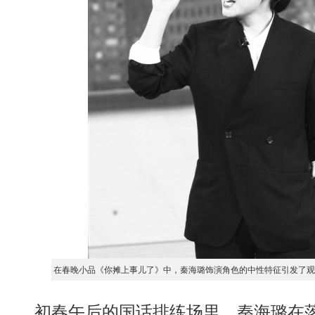
在春晚小品《你摊上事儿了》中，秦海璐饰演角色的中性特征引发了观
初春午后的国话排练场里，秦海璐在落