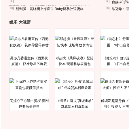
9
9
台媒:40
马蓉离婚后，砸1000万人民币给媒体要求删掉这照片
10
10
甜到腻！黄晓明上海庆生 Baby挺孕肚送蛋糕
陈冠希：假
娱乐·大视野
吴亦凡香港宣传《西游伏
邓超携《乘风破浪》登陆
《健忘村》舒淇
妖篇》 获徐导星爷称赞
快本 现场释放表情包
覆，“村”出自
闫妮亦正亦谐占贺岁 喜剧
《情圣》肖央“真诚出轨”
解读邓超新身份《
也要颜值担当
或成贺岁档爆款帝
师》投资人 不