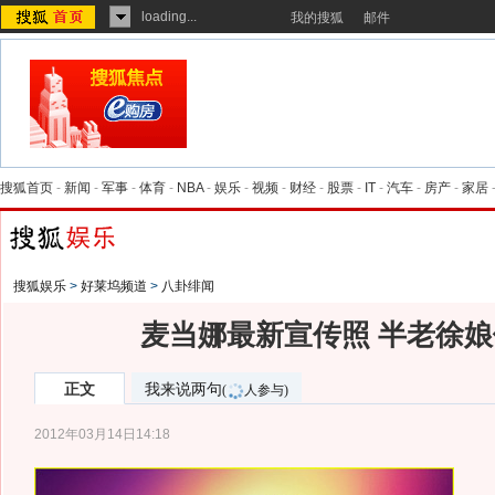
loading...
我的搜狐
邮件
搜狐首页
-
新闻
-
军事
-
体育
-
NBA
-
娱乐
-
视频
-
财经
-
股票
-
IT
-
汽车
-
房产
-
家居
搜狐娱乐
>
好莱坞频道
>
八卦绯闻
麦当娜最新宣传照 半老徐
正文
我来说两句
(
人参与)
2012年03月14日14:18