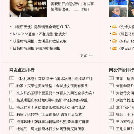
黄晓明开始意识到，有些事
情需要改变。……
[详细]
《秘密天使》陈翔情迷金素恩YURA
《先锋人
NewFace张俪：不怕定型“物质女”
《综艺马
明星时尚周报：女明星的欲望衣橱
《NewF
日韩时尚周报
好莱坞街拍周报
《夏日甜
更多 >>
网友点击排行
网友评论排行
1
1
《比利林恩》首映 章子怡范冰冰冯小刚捧场红毯
董卿：这两
2
2
独家：买菜也要拗造型！金星携女逛街有派头
刘德华新片
3
3
京东和奶茶哪个更重要？刘强东的回答全场大笑！
为救母女俩
4
4
杨威晒照庆祝结婚8周年 杨阳洋轻抚妈妈孕肚
刘德华扮邋
5
5
艳压群芳！唐嫣修身长裙现身活动 仙气儿足
章子怡斥港
6
6
独家：姚晨带小土豆逛商场 购置产后新衣
律师：于正
7
7
成都风味！张靓颖冯轲曝婚纱照 吃串串打麻将
王力宏否认
8
8
接地气！阔太熊黛林打扮休闲逛街买厕所泵
王刚自曝7