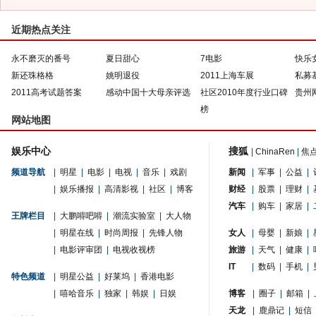
近期热点关注
永不磨灭的番号
夏日甜心
7电影
快乐
新还珠格格
姚明退役
2011上海车展
私募
2011高考试题答案
感动中国十大母亲评选
社区2010年度行业口碑
贵州
榜
网站地图
娱乐中心
搜狐
|
ChinaRen
|
焦
频道导航
|
明星
|
电影
|
电视
|
音乐
|
戏剧
新闻
|
军事
|
公益
|
|
娱乐播报
|
高清影视
|
社区
|
博客
财经
|
股票
|
理财
|
汽车
|
购车
|
家居
|
王牌栏目
|
大鹏嘚吧嘚
|
潮流实验室
|
大人物
|
明星在线
|
时尚周报
|
先锋人物
女人
|
母婴
|
新娘
|
|
电影评审团
|
电视收视榜
旅游
|
天气
|
健康
|
IT
|
数码
|
手机
|
特色频道
|
明星公益
|
好莱坞
|
香港电影
|
嘻哈音乐
|
独家
|
韩娱
|
日娱
博客
|
圈子
|
邮箱
|
天龙
|
鹿鼎记
|
短信