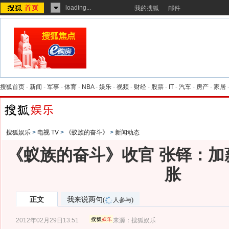
loading...
我的搜狐
邮件
搜狐首页
-
新闻
-
军事
-
体育
-
NBA
-
娱乐
-
视频
-
财经
-
股票
-
IT
-
汽车
-
房产
-
家居
搜狐娱乐
>
电视 TV
>
《蚁族的奋斗》
>
新闻动态
《蚁族的奋斗》收官 张铎：加
胀
正文
我来说两句
(
人参与)
2012年02月29日13:51
来源：
搜狐娱乐