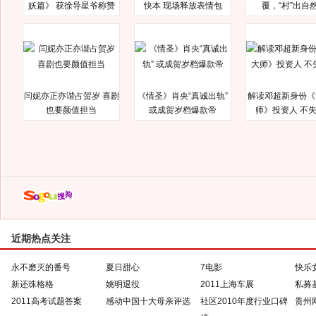
妖篇》 获徐导星爷称赞
快本 现场释放表情包
覆，“村”出自
闫妮亦正亦谐占贺岁 喜剧
《情圣》肖央“真诚出轨”
解读邓超新身份《
也要颜值担当
或成贺岁档爆款帝
师》投资人 不
近期热点关注
永不磨灭的番号
夏日甜心
7电影
快乐
新还珠格格
姚明退役
2011上海车展
私募
2011高考试题答案
感动中国十大母亲评选
社区2010年度行业口碑
贵州