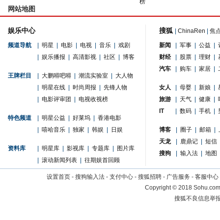
榜
网站地图
娱乐中心
搜狐
|
ChinaRen
|
焦
频道导航
|
明星
|
电影
|
电视
|
音乐
|
戏剧
新闻
|
军事
|
公益
|
|
娱乐播报
|
高清影视
|
社区
|
博客
财经
|
股票
|
理财
|
汽车
|
购车
|
家居
|
王牌栏目
|
大鹏嘚吧嘚
|
潮流实验室
|
大人物
|
明星在线
|
时尚周报
|
先锋人物
女人
|
母婴
|
新娘
|
|
电影评审团
|
电视收视榜
旅游
|
天气
|
健康
|
IT
|
数码
|
手机
|
特色频道
|
明星公益
|
好莱坞
|
香港电影
|
嘻哈音乐
|
独家
|
韩娱
|
日娱
博客
|
圈子
|
邮箱
|
天龙
|
鹿鼎记
|
短信
资料库
|
明星库
|
影视库
|
专题库
|
图片库
搜狗
|
输入法
|
地图
|
滚动新闻列表
|
往期娱首回顾
设置首页
-
搜狗输入法
-
支付中心
-
搜狐招聘
-
广告服务
-
客服中心
Copyright
©
2018 Sohu.com 
搜狐不良信息举