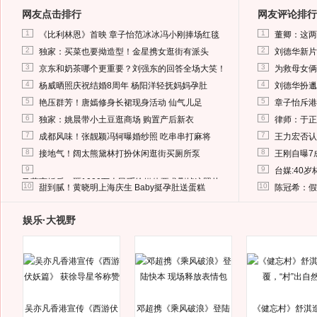
网友点击排行
网友评论排行
1
1
《比利林恩》首映 章子怡范冰冰冯小刚捧场红毯
董卿：这两
2
2
独家：买菜也要拗造型！金星携女逛街有派头
刘德华新片
3
3
京东和奶茶哪个更重要？刘强东的回答全场大笑！
为救母女俩
4
4
杨威晒照庆祝结婚8周年 杨阳洋轻抚妈妈孕肚
刘德华扮邋
5
5
艳压群芳！唐嫣修身长裙现身活动 仙气儿足
章子怡斥港
6
6
独家：姚晨带小土豆逛商场 购置产后新衣
律师：于正
7
7
成都风味！张靓颖冯轲曝婚纱照 吃串串打麻将
王力宏否认
8
8
接地气！阔太熊黛林打扮休闲逛街买厕所泵
王刚自曝7
9
9
台媒:40
马蓉离婚后，砸1000万人民币给媒体要求删掉这照片
10
10
甜到腻！黄晓明上海庆生 Baby挺孕肚送蛋糕
陈冠希：假
娱乐·大视野
吴亦凡香港宣传《西游伏
邓超携《乘风破浪》登陆
《健忘村》舒淇