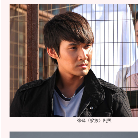
张铎《蚁族》剧照