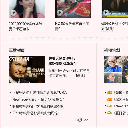
20110916张铎自爆与
NO.50蚁族值不值得同
蜗居蚁族外 台媒
妻子相恋始末
情?
京"鼠族"
王牌栏目
视频策划
先锋人物黄晓明：
感谢低潮 偶像重生
黄晓明开始意识到，有些事
情需要改变。……
[详细]
《秘密天使》陈翔情迷金素恩YURA
《先锋人
NewFace张俪：不怕定型“物质女”
《综艺马
明星时尚周报：女明星的欲望衣橱
《NewF
日韩时尚周报
好莱坞街拍周报
《夏日甜
更多 >>