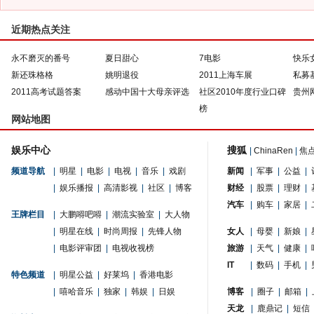
近期热点关注
永不磨灭的番号
夏日甜心
7电影
快乐
新还珠格格
姚明退役
2011上海车展
私募
2011高考试题答案
感动中国十大母亲评选
社区2010年度行业口碑
贵州
榜
网站地图
娱乐中心
搜狐
|
ChinaRen
|
焦
频道导航
|
明星
|
电影
|
电视
|
音乐
|
戏剧
新闻
|
军事
|
公益
|
|
娱乐播报
|
高清影视
|
社区
|
博客
财经
|
股票
|
理财
|
汽车
|
购车
|
家居
|
王牌栏目
|
大鹏嘚吧嘚
|
潮流实验室
|
大人物
|
明星在线
|
时尚周报
|
先锋人物
女人
|
母婴
|
新娘
|
|
电影评审团
|
电视收视榜
旅游
|
天气
|
健康
|
IT
|
数码
|
手机
|
特色频道
|
明星公益
|
好莱坞
|
香港电影
|
嘻哈音乐
|
独家
|
韩娱
|
日娱
博客
|
圈子
|
邮箱
|
天龙
|
鹿鼎记
|
短信