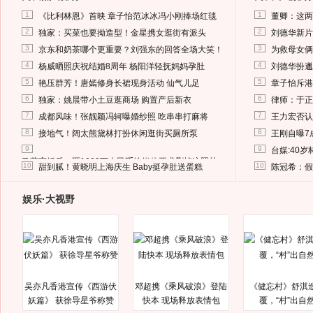
1
1
《比利林恩》首映 章子怡范冰冰冯小刚捧场红毯
董卿：这两
2
2
独家：买菜也要拗造型！金星携女逛街有派头
刘德华新片
3
3
京东和奶茶哪个更重要？刘强东的回答全场大笑！
为救母女俩
4
4
杨威晒照庆祝结婚8周年 杨阳洋轻抚妈妈孕肚
刘德华扮邋
5
5
艳压群芳！唐嫣修身长裙现身活动 仙气儿足
章子怡斥港
6
6
独家：姚晨带小土豆逛商场 购置产后新衣
律师：于正
7
7
成都风味！张靓颖冯轲曝婚纱照 吃串串打麻将
王力宏否认
8
8
接地气！阔太熊黛林打扮休闲逛街买厕所泵
王刚自曝7
9
9
台媒:40
马蓉离婚后，砸1000万人民币给媒体要求删掉这照片
10
10
甜到腻！黄晓明上海庆生 Baby挺孕肚送蛋糕
陈冠希：假
娱乐·大视野
吴亦凡香港宣传《西游伏
邓超携《乘风破浪》登陆
《健忘村》舒淇
妖篇》 获徐导星爷称赞
快本 现场释放表情包
覆，“村”出自