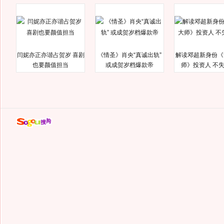
闫妮亦正亦谐占贺岁 喜剧
《情圣》肖央“真诚出轨”
解读邓超新身份《
也要颜值担当
或成贺岁档爆款帝
师》投资人 不