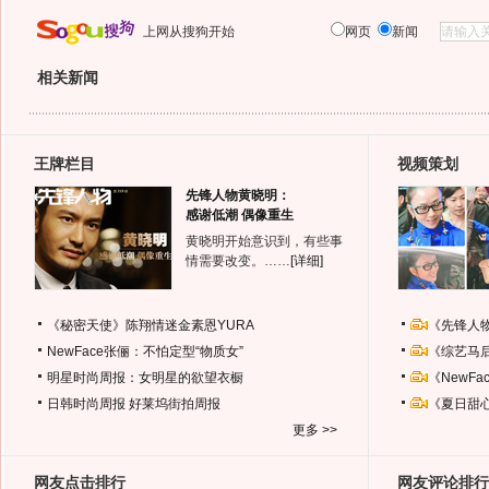
上网从搜狗开始
网页
新闻
相关新闻
王牌栏目
视频策划
先锋人物黄晓明：
感谢低潮 偶像重生
黄晓明开始意识到，有些事
情需要改变。……
[详细]
《秘密天使》陈翔情迷金素恩YURA
《先锋人
NewFace张俪：不怕定型“物质女”
《综艺马
明星时尚周报：女明星的欲望衣橱
《NewF
日韩时尚周报
好莱坞街拍周报
《夏日甜
更多 >>
网友点击排行
网友评论排行