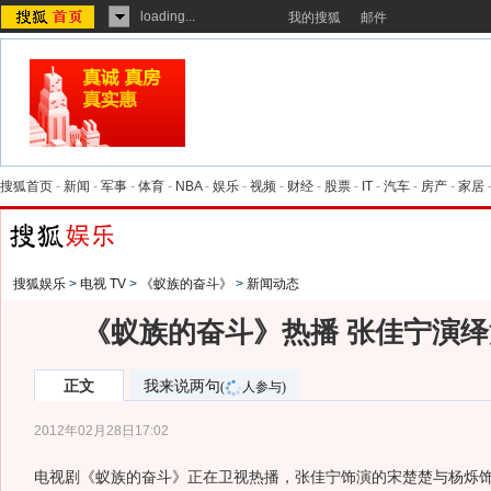
loading...
我的搜狐
邮件
搜狐首页
-
新闻
-
军事
-
体育
-
NBA
-
娱乐
-
视频
-
财经
-
股票
-
IT
-
汽车
-
房产
-
家居
搜狐娱乐
>
电视 TV
>
《蚁族的奋斗》
>
新闻动态
《蚁族的奋斗》热播 张佳宁演
正文
我来说两句
(
人参与)
2012年02月28日17:02
电视剧《蚁族的奋斗》正在卫视热播，张佳宁饰演的宋楚楚与杨烁