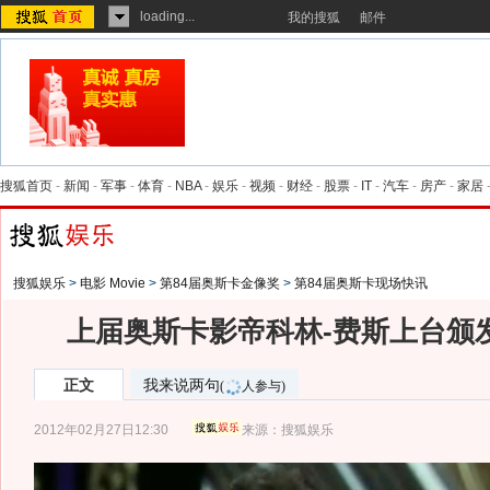
loading...
我的搜狐
邮件
搜狐首页
-
新闻
-
军事
-
体育
-
NBA
-
娱乐
-
视频
-
财经
-
股票
-
IT
-
汽车
-
房产
-
家居
搜狐娱乐
>
电影 Movie
>
第84届奥斯卡金像奖
>
第84届奥斯卡现场快讯
上届奥斯卡影帝科林-费斯上台颁
正文
我来说两句
(
人参与)
2012年02月27日12:30
来源：
搜狐娱乐