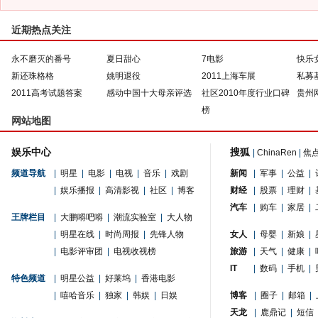
近期热点关注
永不磨灭的番号
夏日甜心
7电影
快乐
新还珠格格
姚明退役
2011上海车展
私募
2011高考试题答案
感动中国十大母亲评选
社区2010年度行业口碑
贵州
榜
网站地图
娱乐中心
搜狐
|
ChinaRen
|
焦
频道导航
|
明星
|
电影
|
电视
|
音乐
|
戏剧
新闻
|
军事
|
公益
|
|
娱乐播报
|
高清影视
|
社区
|
博客
财经
|
股票
|
理财
|
汽车
|
购车
|
家居
|
王牌栏目
|
大鹏嘚吧嘚
|
潮流实验室
|
大人物
|
明星在线
|
时尚周报
|
先锋人物
女人
|
母婴
|
新娘
|
|
电影评审团
|
电视收视榜
旅游
|
天气
|
健康
|
IT
|
数码
|
手机
|
特色频道
|
明星公益
|
好莱坞
|
香港电影
|
嘻哈音乐
|
独家
|
韩娱
|
日娱
博客
|
圈子
|
邮箱
|
天龙
|
鹿鼎记
|
短信