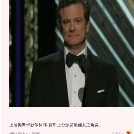
上届奥斯卡影帝科林-费斯上台颁发最佳女主角奖。