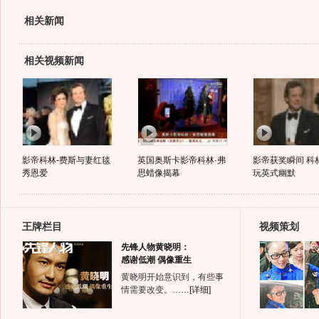
相关新闻
相关视频新闻
影帝科林-费斯与妻红毯
英国奥斯卡影帝科林·弗
影帝获奖瞬间 科
秀恩爱
思蜡像揭幕
玩英式幽默
王牌栏目
视频策划
先锋人物黄晓明：
感谢低潮 偶像重生
黄晓明开始意识到，有些事
情需要改变。……
[详细]