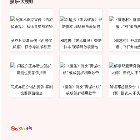
娱乐·大视野
吴亦凡香港宣传《西游伏
邓超携《乘风破浪》登陆
《健忘村》舒淇
妖篇》 获徐导星爷称赞
快本 现场释放表情包
覆，“村”出自
闫妮亦正亦谐占贺岁 喜剧
《情圣》肖央“真诚出轨”
解读邓超新身份《
也要颜值担当
或成贺岁档爆款帝
师》投资人 不