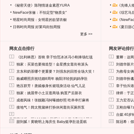
《秘密天使》陈翔情迷金素恩YURA
《先锋人
NewFace张俪：不怕定型“物质女”
《综艺马
明星时尚周报：女明星的欲望衣橱
《NewF
日韩时尚周报
好莱坞街拍周报
《夏日甜
更多 >>
网友点击排行
网友评论排行
1
1
《比利林恩》首映 章子怡范冰冰冯小刚捧场红毯
董卿：这两
2
2
独家：买菜也要拗造型！金星携女逛街有派头
刘德华新片
3
3
京东和奶茶哪个更重要？刘强东的回答全场大笑！
为救母女俩
4
4
杨威晒照庆祝结婚8周年 杨阳洋轻抚妈妈孕肚
刘德华扮邋
5
5
艳压群芳！唐嫣修身长裙现身活动 仙气儿足
章子怡斥港
6
6
独家：姚晨带小土豆逛商场 购置产后新衣
律师：于正
7
7
成都风味！张靓颖冯轲曝婚纱照 吃串串打麻将
王力宏否认
8
8
接地气！阔太熊黛林打扮休闲逛街买厕所泵
王刚自曝7
9
9
台媒:40
马蓉离婚后，砸1000万人民币给媒体要求删掉这照片
10
10
甜到腻！黄晓明上海庆生 Baby挺孕肚送蛋糕
陈冠希：假