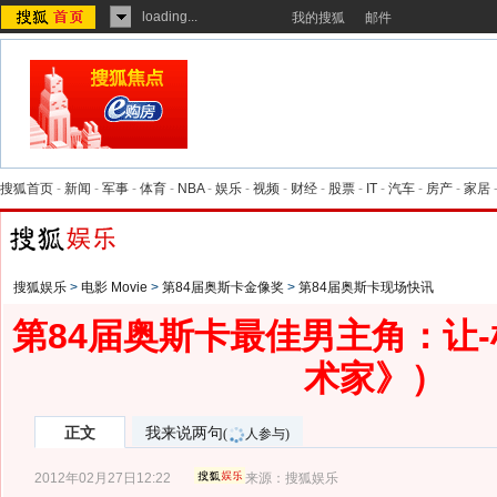
loading...
我的搜狐
邮件
搜狐首页
-
新闻
-
军事
-
体育
-
NBA
-
娱乐
-
视频
-
财经
-
股票
-
IT
-
汽车
-
房产
-
家居
搜狐娱乐
>
电影 Movie
>
第84届奥斯卡金像奖
>
第84届奥斯卡现场快讯
第84届奥斯卡最佳男主角：让
术家》）
正文
我来说两句
(
人参与)
2012年02月27日12:22
来源：
搜狐娱乐