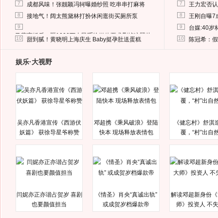
7
7
成都风味！张靓颖冯轲曝婚纱照 吃串串打麻将
王力宏否认
8
8
接地气！阔太熊黛林打扮休闲逛街买厕所泵
王刚自曝7
9
9
台媒:40
马蓉离婚后，砸1000万人民币给媒体要求删掉这照片
10
10
甜到腻！黄晓明上海庆生 Baby挺孕肚送蛋糕
陈冠希：假
娱乐·大视野
吴亦凡香港宣传《西游伏
邓超携《乘风破浪》登陆
《健忘村》舒淇
妖篇》 获徐导星爷称赞
快本 现场释放表情包
覆，“村”出自
闫妮亦正亦谐占贺岁 喜剧
《情圣》肖央“真诚出轨”
解读邓超新身份《
也要颜值担当
或成贺岁档爆款帝
师》投资人 不