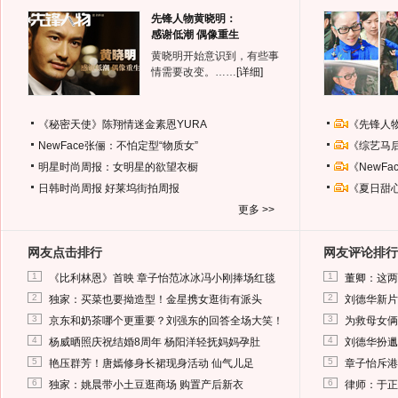
先锋人物黄晓明：
感谢低潮 偶像重生
黄晓明开始意识到，有些事
情需要改变。……
[详细]
《秘密天使》陈翔情迷金素恩YURA
《先锋人
NewFace张俪：不怕定型“物质女”
《综艺马
明星时尚周报：女明星的欲望衣橱
《NewF
日韩时尚周报
好莱坞街拍周报
《夏日甜
更多 >>
网友点击排行
网友评论排行
1
1
《比利林恩》首映 章子怡范冰冰冯小刚捧场红毯
董卿：这两
2
2
独家：买菜也要拗造型！金星携女逛街有派头
刘德华新片
3
3
京东和奶茶哪个更重要？刘强东的回答全场大笑！
为救母女俩
4
4
杨威晒照庆祝结婚8周年 杨阳洋轻抚妈妈孕肚
刘德华扮邋
5
5
艳压群芳！唐嫣修身长裙现身活动 仙气儿足
章子怡斥港
6
6
独家：姚晨带小土豆逛商场 购置产后新衣
律师：于正