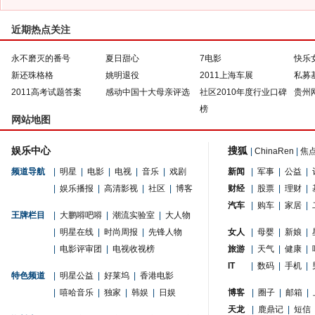
近期热点关注
永不磨灭的番号
夏日甜心
7电影
快乐
新还珠格格
姚明退役
2011上海车展
私募
2011高考试题答案
感动中国十大母亲评选
社区2010年度行业口碑
贵州
榜
网站地图
娱乐中心
搜狐
|
ChinaRen
|
焦
频道导航
|
明星
|
电影
|
电视
|
音乐
|
戏剧
新闻
|
军事
|
公益
|
|
娱乐播报
|
高清影视
|
社区
|
博客
财经
|
股票
|
理财
|
汽车
|
购车
|
家居
|
王牌栏目
|
大鹏嘚吧嘚
|
潮流实验室
|
大人物
|
明星在线
|
时尚周报
|
先锋人物
女人
|
母婴
|
新娘
|
|
电影评审团
|
电视收视榜
旅游
|
天气
|
健康
|
IT
|
数码
|
手机
|
特色频道
|
明星公益
|
好莱坞
|
香港电影
|
嘻哈音乐
|
独家
|
韩娱
|
日娱
博客
|
圈子
|
邮箱
|
天龙
|
鹿鼎记
|
短信