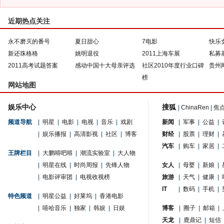
近期热点关注
永不磨灭的番号
夏日甜心
7电影
快乐
新还珠格格
姚明退役
2011上海车展
私募
2011高考试题答案
感动中国十大母亲评选
社区2010年度行业口碑
贵州
榜
网站地图
娱乐中心
搜狐
|
ChinaRen
|
焦
频道导航
|
明星
|
电影
|
电视
|
音乐
|
戏剧
新闻
|
军事
|
公益
|
|
娱乐播报
|
高清影视
|
社区
|
博客
财经
|
股票
|
理财
|
汽车
|
购车
|
家居
|
王牌栏目
|
大鹏嘚吧嘚
|
潮流实验室
|
大人物
|
明星在线
|
时尚周报
|
先锋人物
女人
|
母婴
|
新娘
|
|
电影评审团
|
电视收视榜
旅游
|
天气
|
健康
|
IT
|
数码
|
手机
|
特色频道
|
明星公益
|
好莱坞
|
香港电影
|
嘻哈音乐
|
独家
|
韩娱
|
日娱
博客
|
圈子
|
邮箱
|
天龙
|
鹿鼎记
|
短信