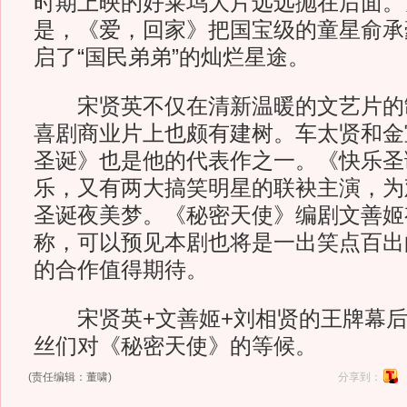
时期上映的好莱坞大片远远抛在后面。
是，《爱，回家》把国宝级的童星俞承
启了“国民弟弟”的灿烂星途。
宋贤英不仅在清新温暖的文艺片的
喜剧商业片上也颇有建树。车太贤和金
圣诞》也是他的代表作之一。《快乐圣
乐，又有两大搞笑明星的联袂主演，为
圣诞夜美梦。《秘密天使》编剧文善姬有
称，可以预见本剧也将是一出笑点百出
的合作值得期待。
宋贤英+文善姬+刘相贤的王牌幕后
丝们对《秘密天使》的等候。
(责任编辑：董啸)
分享到：