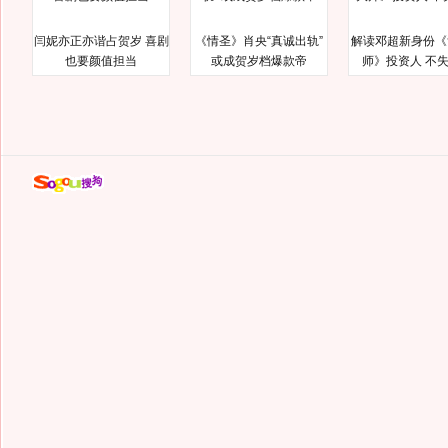
闫妮亦正亦谐占贺岁 喜剧
《情圣》肖央“真诚出轨”
解读邓超新身份《
也要颜值担当
或成贺岁档爆款帝
师》投资人 不