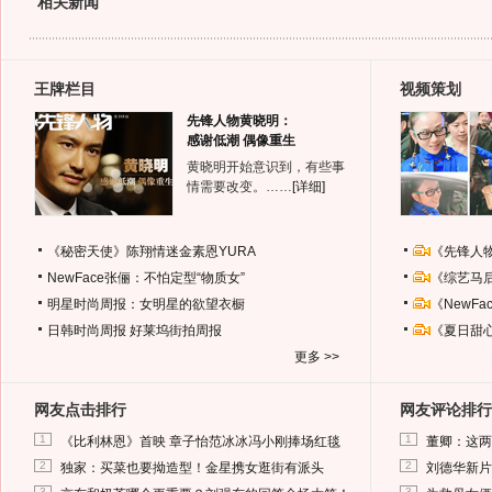
相关新闻
王牌栏目
视频策划
先锋人物黄晓明：
感谢低潮 偶像重生
黄晓明开始意识到，有些事
情需要改变。……
[详细]
《秘密天使》陈翔情迷金素恩YURA
《先锋人
NewFace张俪：不怕定型“物质女”
《综艺马
明星时尚周报：女明星的欲望衣橱
《NewF
日韩时尚周报
好莱坞街拍周报
《夏日甜
更多 >>
网友点击排行
网友评论排行
1
1
《比利林恩》首映 章子怡范冰冰冯小刚捧场红毯
董卿：这两
2
2
独家：买菜也要拗造型！金星携女逛街有派头
刘德华新片
3
3