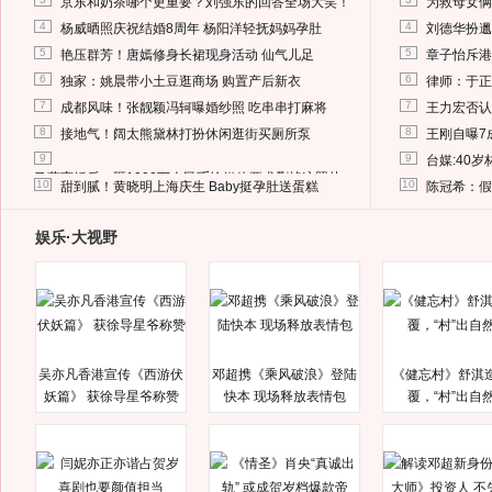
京东和奶茶哪个更重要？刘强东的回答全场大笑！
为救母女俩
4
4
杨威晒照庆祝结婚8周年 杨阳洋轻抚妈妈孕肚
刘德华扮邋
5
5
艳压群芳！唐嫣修身长裙现身活动 仙气儿足
章子怡斥港
6
6
独家：姚晨带小土豆逛商场 购置产后新衣
律师：于正
7
7
成都风味！张靓颖冯轲曝婚纱照 吃串串打麻将
王力宏否认
8
8
接地气！阔太熊黛林打扮休闲逛街买厕所泵
王刚自曝7
9
9
台媒:40
马蓉离婚后，砸1000万人民币给媒体要求删掉这照片
10
10
甜到腻！黄晓明上海庆生 Baby挺孕肚送蛋糕
陈冠希：假
娱乐·大视野
吴亦凡香港宣传《西游伏
邓超携《乘风破浪》登陆
《健忘村》舒淇
妖篇》 获徐导星爷称赞
快本 现场释放表情包
覆，“村”出自