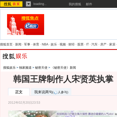
loading...
我的搜狐
邮件
搜狐首页
-
新闻
-
军事
-
体育
-
NBA
-
娱乐
-
视频
-
财经
-
股票
-
IT
-
汽车
-
房产
-
家居
搜狐娱乐
>
独家频道
>
秘密天使
>
《秘密天使》新闻
韩国王牌制作人宋贤英执掌
正文
我来说两句
(
人参与)
2012年02月20日23:53