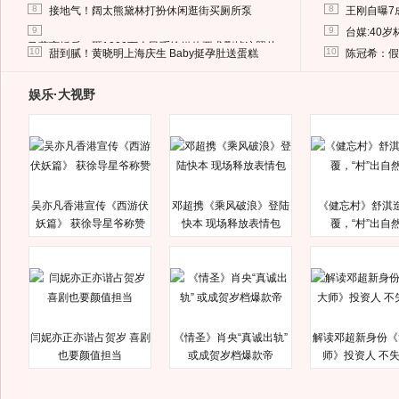
8
8
接地气！阔太熊黛林打扮休闲逛街买厕所泵
王刚自曝7
9
9
台媒:40
马蓉离婚后，砸1000万人民币给媒体要求删掉这照片
10
10
甜到腻！黄晓明上海庆生 Baby挺孕肚送蛋糕
陈冠希：假
娱乐·大视野
吴亦凡香港宣传《西游伏
邓超携《乘风破浪》登陆
《健忘村》舒淇
妖篇》 获徐导星爷称赞
快本 现场释放表情包
覆，“村”出自
闫妮亦正亦谐占贺岁 喜剧
《情圣》肖央“真诚出轨”
解读邓超新身份《
也要颜值担当
或成贺岁档爆款帝
师》投资人 不