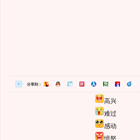
分享到：
高兴
难过
感动
愤怒