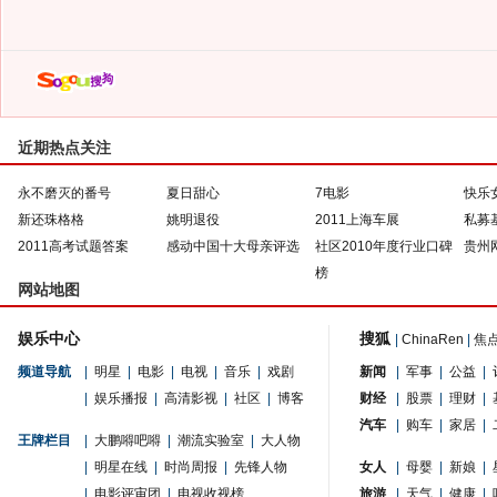
近期热点关注
永不磨灭的番号
夏日甜心
7电影
快乐
新还珠格格
姚明退役
2011上海车展
私募
2011高考试题答案
感动中国十大母亲评选
社区2010年度行业口碑
贵州
榜
网站地图
娱乐中心
搜狐
|
ChinaRen
|
焦
频道导航
|
明星
|
电影
|
电视
|
音乐
|
戏剧
新闻
|
军事
|
公益
|
|
娱乐播报
|
高清影视
|
社区
|
博客
财经
|
股票
|
理财
|
汽车
|
购车
|
家居
|
王牌栏目
|
大鹏嘚吧嘚
|
潮流实验室
|
大人物
|
明星在线
|
时尚周报
|
先锋人物
女人
|
母婴
|
新娘
|
|
电影评审团
|
电视收视榜
旅游
|
天气
|
健康
|