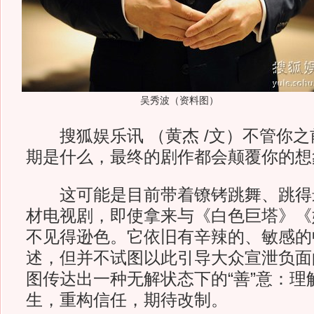
吴秀波（资料图）
搜狐娱乐讯 （黄杰 /文）不管你之
期是什么，最终的剧作都会颠覆你的想
这可能是目前带着镣铐跳舞、跳得
材电视剧，即使拿来与《白色巨塔》《
不见得逊色。它依旧有辛辣的、敏感的
述，但并不试图以此引导大众宣泄负面
图传达出一种无解状态下的“善”意：理
生，重构信任，期待改制。