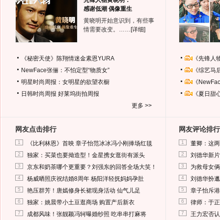
先锋人物黄晓明：
感谢低潮 偶像重生
黄晓明开始意识到，有些事
情需要改变。……
[详细]
《秘密天使》陈翔情迷金素恩YURA
《先锋人
NewFace张俪：不怕定型“物质女”
《综艺马
明星时尚周报：女明星的欲望衣橱
《NewF
日韩时尚周报
好莱坞街拍周报
《夏日甜
更多 >>
网友点击排行
网友评论排行
1
1
《比利林恩》首映 章子怡范冰冰冯小刚捧场红毯
董卿：这两
2
2
独家：买菜也要拗造型！金星携女逛街有派头
刘德华新片
3
3
京东和奶茶哪个更重要？刘强东的回答全场大笑！
为救母女俩
4
4
杨威晒照庆祝结婚8周年 杨阳洋轻抚妈妈孕肚
刘德华扮邋
5
5
艳压群芳！唐嫣修身长裙现身活动 仙气儿足
章子怡斥港
6
6
独家：姚晨带小土豆逛商场 购置产后新衣
律师：于正
7
7
成都风味！张靓颖冯轲曝婚纱照 吃串串打麻将
王力宏否认