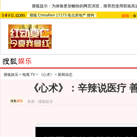
搜狐提示：为体验更加畅快的网页浏览，推荐您使用双核高
搜狐
ChinaRen
17173
焦点房地产
搜狗
新闻
-
体
搜狐娱乐
>
电视 TV
>
《心术》
>
新闻动态
《心术》：辛辣说医疗 
来源：
搜狐娱乐