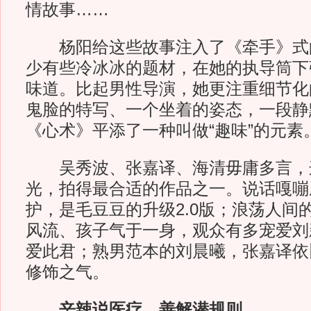
情故事……
杨阳给这些故事注入了《牵手》式
少有些冷冰冰的题材，在她的执导筒下
味道。比起男性导演，她更注重细节化
鬼脸的特写、一个坐着的姿态，一段静
《心术》平添了一种叫做“趣味”的元素
吴秀波、张嘉译、海清毋庸多言，
光，拍得最合适的作品之一。说话嘎嘣
护，是毛豆豆的升级2.0版；浪荡人间
风流、孩子气于一身，观众有多宠爱刘
爱此君；熟男范本的刘晨曦，张嘉译依
修饰之气。
辛辣说医疗，善解潜规则