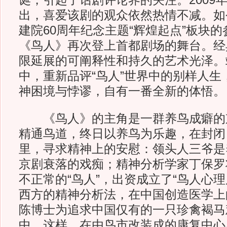
诞，引起了话剧评论界的关注。2009
出，喜爱该剧的观众依然热情不减。如
建院60周年纪念主题“辉煌起点”板块
《鸟人》再次登上首都剧场的舞台。经
限延展的可阐释性和持久的艺术光泽。
中，重新品评“鸟人”世界中的别样人生
神困境与悖谬，自有一番全新的体悟。
《鸟人》的主角是一群养鸟成癖的
精通鸟道，终日以养鸟为乐趣，在封闭
里，寻求精神上的安慰：领头人三爷是
京剧衰落的戏痴；精神分析学家丁保罗
不正常的“鸟人”，出资成立了“鸟人心
西方的精神分析法，在中国创造医学上
陈博士为追求中国仅有的一只珍禽褐马
中。这样，在由鸟市改装成的康复中心