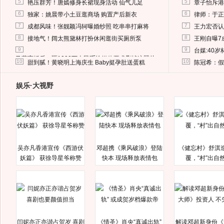
5
5
艳压群芳！唐嫣修身长裙现身活动 仙气儿足
章子怡斥港
6
6
独家：姚晨带小土豆逛商场 购置产后新衣
律师：于正
7
7
成都风味！张靓颖冯轲曝婚纱照 吃串串打麻将
王力宏否认
8
8
接地气！阔太熊黛林打扮休闲逛街买厕所泵
王刚自曝7
9
9
台媒:40
马蓉离婚后，砸1000万人民币给媒体要求删掉这照片
10
10
甜到腻！黄晓明上海庆生 Baby挺孕肚送蛋糕
陈冠希：假
娱乐·大视野
吴亦凡香港宣传《西游伏
邓超携《乘风破浪》登陆
《健忘村》舒淇
妖篇》 获徐导星爷称赞
快本 现场释放表情包
覆，“村”出自
闫妮亦正亦谐占贺岁 喜剧
《情圣》肖央“真诚出轨”
解读邓超新身份《