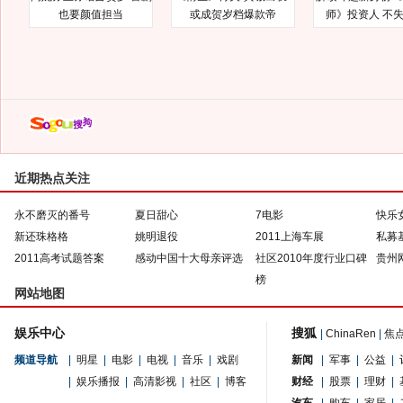
也要颜值担当
或成贺岁档爆款帝
师》投资人 不
近期热点关注
永不磨灭的番号
夏日甜心
7电影
快乐
新还珠格格
姚明退役
2011上海车展
私募
2011高考试题答案
感动中国十大母亲评选
社区2010年度行业口碑
贵州
榜
网站地图
娱乐中心
搜狐
|
ChinaRen
|
焦
频道导航
|
明星
|
电影
|
电视
|
音乐
|
戏剧
新闻
|
军事
|
公益
|
|
娱乐播报
|
高清影视
|
社区
|
博客
财经
|
股票
|
理财
|