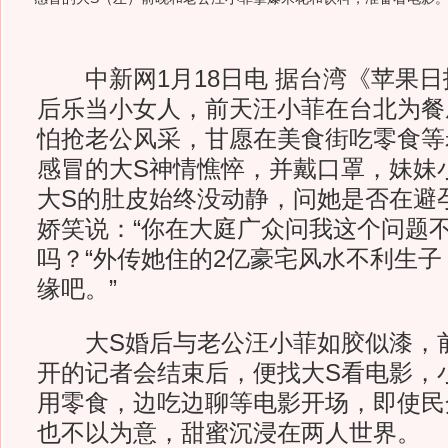
中新网1月18日电 据台湾《苹果日
后乐当小女人，前天汪小菲在台北为餐
怕抢老公风采，甘愿在美食街吃零食等
感冒的大S神情憔悴，并戴口罩，妹妹
大S的肚皮始终没动静，问她是否在避
娇笑说：“你在大庭广众问我这个问题
吗？“外传她住的2亿豪宅风水不利生子
缘吧。”
大S婚后与老公汪小菲如胶似漆，
开的记者会结束后，便找大S看电影，
用零食，边吃边聊等电影开场，即使民
也不以为意，甜蜜沉浸在两人世界。