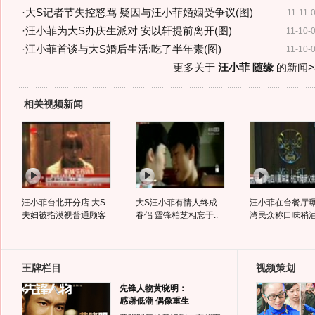
·
大S记者节失控怒骂 疑因与汪小菲婚姻受争议(图)
11-11-
·
汪小菲为大S办庆生派对 安以轩提前离开(图)
11-10-
·
汪小菲首谈与大S婚后生活:吃了半年素(图)
11-10-
更多关于
汪小菲 随缘
的新闻>
相关视频新闻
汪小菲台北开分店 大S
大S汪小菲有情人终成
汪小菲在台餐厅曝
夫妇被指漠视普通顾客
眷侣 霆锋柏芝相忘于..
湾民众称口味稍
王牌栏目
视频策划
先锋人物黄晓明：
感谢低潮 偶像重生