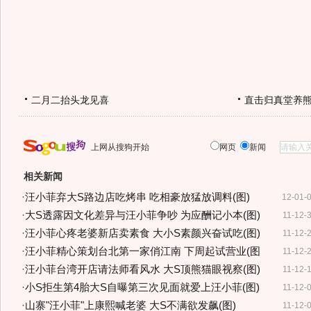
二月二抬头龙见喜
直击归真堂养
上网从搜狗开始
网页
新闻
相关新闻
·
汪小菲弃大S路边店吃烤串 吃相豪放猛放调料(图)
12-01-
·
大S透露因文化差异与汪小菲争吵 为应酬记小本(图)
11-12-
·
汪小菲心疼老婆新店卖素食 大小S素颜兴奋试吃(图)
11-12-
·
汪小菲精心策划台北第一家俏江南 下周起试营业(图
11-12-
·
汪小菲台湾开店请法师看风水 大S顶熊猫眼视察(图)
11-12-
·
小S拒生第4胎大S自曝第三次见面就爱上汪小菲(图)
11-12-
·
山寨"汪小菲"上康熙喊老婆 大S不满欲发飙(图)
11-12-