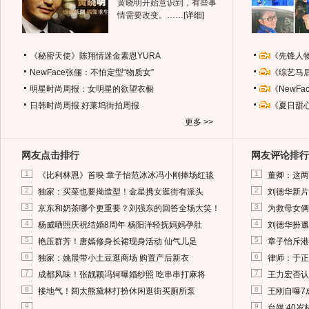
黄晓明开始意识到，有些事
情需要改变。……
[详细]
《秘密天使》陈翔情迷金素恩YURA
《先锋人
NewFace张俪：不怕定型“物质女”
《综艺马
明星时尚周报：女明星的欲望衣橱
《NewF
日韩时尚周报
好莱坞街拍周报
《夏日甜
更多 >>
网友点击排行
网友评论排行
1
1
《比利林恩》首映 章子怡范冰冰冯小刚捧场红毯
董卿：这两
2
2
独家：买菜也要拗造型！金星携女逛街有派头
刘德华新片
3
3
京东和奶茶哪个更重要？刘强东的回答全场大笑！
为救母女俩
4
4
杨威晒照庆祝结婚8周年 杨阳洋轻抚妈妈孕肚
刘德华扮邋
5
5
艳压群芳！唐嫣修身长裙现身活动 仙气儿足
章子怡斥港
6
6
独家：姚晨带小土豆逛商场 购置产后新衣
律师：于正
7
7
成都风味！张靓颖冯轲曝婚纱照 吃串串打麻将
王力宏否认
8
8
接地气！阔太熊黛林打扮休闲逛街买厕所泵
王刚自曝7
9
9
台媒:40