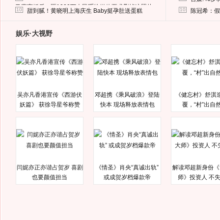
马蓉离婚后，砸1000万人民币给媒体要求删掉这照片
10
10
甜到腻！黄晓明上海庆生 Baby挺孕肚送蛋糕
陈冠希：假
娱乐·大视野
吴亦凡香港宣传《西游伏
邓超携《乘风破浪》登陆
《健忘村》舒淇
妖篇》 获徐导星爷称赞
快本 现场释放表情包
覆，“村”出自
闫妮亦正亦谐占贺岁 喜剧
《情圣》肖央“真诚出轨”
解读邓超新身份《
也要颜值担当
或成贺岁档爆款帝
师》投资人 不