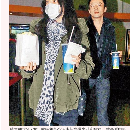
感冒的大S（左）前晚和老公汪小菲拿爆米花和饮料，准备看电影