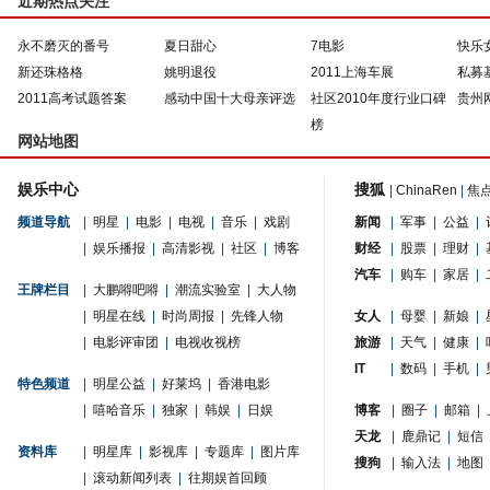
近期热点关注
永不磨灭的番号
夏日甜心
7电影
快乐
新还珠格格
姚明退役
2011上海车展
私募
2011高考试题答案
感动中国十大母亲评选
社区2010年度行业口碑
贵州
榜
网站地图
娱乐中心
搜狐
|
ChinaRen
|
焦
频道导航
|
明星
|
电影
|
电视
|
音乐
|
戏剧
新闻
|
军事
|
公益
|
|
娱乐播报
|
高清影视
|
社区
|
博客
财经
|
股票
|
理财
|
汽车
|
购车
|
家居
|
王牌栏目
|
大鹏嘚吧嘚
|
潮流实验室
|
大人物
|
明星在线
|
时尚周报
|
先锋人物
女人
|
母婴
|
新娘
|
|
电影评审团
|
电视收视榜
旅游
|
天气
|
健康
|
IT
|
数码
|
手机
|
特色频道
|
明星公益
|
好莱坞
|
香港电影
|
嘻哈音乐
|
独家
|
韩娱
|
日娱
博客
|
圈子
|
邮箱
|
天龙
|
鹿鼎记
|
短信
资料库
|
明星库
|
影视库
|
专题库
|
图片库
搜狗
|
输入法
|
地图
|
滚动新闻列表
|
往期娱首回顾