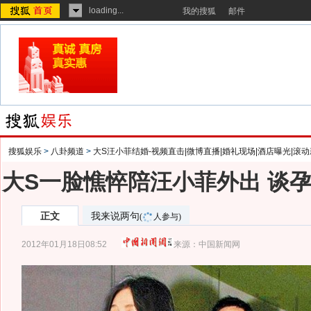
loading...
我的搜狐
邮件
搜狐娱乐
>
八卦频道
>
大S汪小菲结婚-视频直击|微博直播|婚礼现场|酒店曝光|滚动
大S一脸憔悴陪汪小菲外出 谈
正文
我来说两句
(
人参与)
2012年01月18日08:52
来源：
中国新闻网