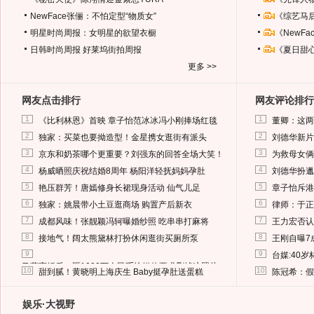
NewFace张俪：不怕定型“物质女”
《综艺马
明星时尚周报：女明星的欲望衣橱
《NewF
日韩时尚周报
好莱坞街拍周报
《夏日甜
更多 >>
网友点击排行
网友评论排行
1
1
《比利林恩》首映 章子怡范冰冰冯小刚捧场红毯
董卿：这两
2
2
独家：买菜也要拗造型！金星携女逛街有派头
刘德华新片
3
3
京东和奶茶哪个更重要？刘强东的回答全场大笑！
为救母女俩
4
4
杨威晒照庆祝结婚8周年 杨阳洋轻抚妈妈孕肚
刘德华扮邋
5
5
艳压群芳！唐嫣修身长裙现身活动 仙气儿足
章子怡斥港
6
6
独家：姚晨带小土豆逛商场 购置产后新衣
律师：于正
7
7
成都风味！张靓颖冯轲曝婚纱照 吃串串打麻将
王力宏否认
8
8
接地气！阔太熊黛林打扮休闲逛街买厕所泵
王刚自曝7
9
9
台媒:40
马蓉离婚后，砸1000万人民币给媒体要求删掉这照片
10
10
甜到腻！黄晓明上海庆生 Baby挺孕肚送蛋糕
陈冠希：假
娱乐·大视野