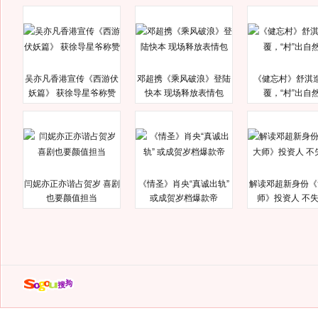
吴亦凡香港宣传《西游伏
邓超携《乘风破浪》登陆
《健忘村》舒淇
妖篇》 获徐导星爷称赞
快本 现场释放表情包
覆，“村”出自
闫妮亦正亦谐占贺岁 喜剧
《情圣》肖央“真诚出轨”
解读邓超新身份《
也要颜值担当
或成贺岁档爆款帝
师》投资人 不