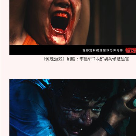
《惊魂游戏》剧照：李浩轩“叫板”胡兵惨遭迫害