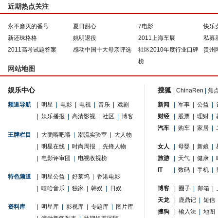
近期热点关注
永不磨灭的番号
夏日甜心
7电影
快乐
新还珠格格
姚明退役
2011上海车展
私募
2011高考试题答案
感动中国十大母亲评选
社区2010年度行业口碑
贵州
榜
网站地图
娱乐中心
搜狐
|
ChinaRen
|
焦
频道导航
|
明星
|
电影
|
电视
|
音乐
|
戏剧
新闻
|
军事
|
公益
|
|
娱乐播报
|
高清影视
|
社区
|
博客
财经
|
股票
|
理财
|
汽车
|
购车
|
家居
|
王牌栏目
|
大鹏嘚吧嘚
|
潮流实验室
|
大人物
|
明星在线
|
时尚周报
|
先锋人物
女人
|
母婴
|
新娘
|
|
电影评审团
|
电视收视榜
旅游
|
天气
|
健康
|
IT
|
数码
|
手机
|
特色频道
|
明星公益
|
好莱坞
|
香港电影
|
嘻哈音乐
|
独家
|
韩娱
|
日娱
博客
|
圈子
|
邮箱
|
天龙
|
鹿鼎记
|
短信
资料库
|
明星库
|
影视库
|
专题库
|
图片库
搜狗
|
输入法
|
地图