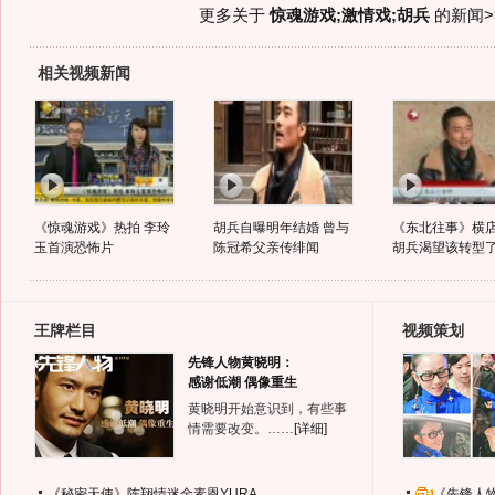
更多关于
惊魂游戏;激情戏;胡兵
的新闻>
相关视频新闻
《惊魂游戏》热拍 李玲
胡兵自曝明年结婚 曾与
《东北往事》横
玉首演恐怖片
陈冠希父亲传绯闻
胡兵渴望该转型
王牌栏目
视频策划
先锋人物黄晓明：
感谢低潮 偶像重生
黄晓明开始意识到，有些事
情需要改变。……
[详细]
《秘密天使》陈翔情迷金素恩YURA
《先锋人