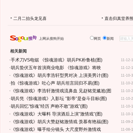
二月二抬头龙见喜
直击归真堂养
上网从搜狗开始
网页
新闻
相关新闻
·
手术刀VS电锯 《惊魂游戏》胡兵PK朴鲁植(图)
11-12-
·
胡兵蛰伏五年首演商业电影 《惊魂游戏》将映
11-12-
·
《惊魂游戏》胡兵李浩轩型男对决 上演美男计(图)
11-10-
·
拍《惊魂游戏》吐心声 胡兵坦言回归不易(图)
11-10-
·
《惊魂游戏》李浩轩激情戏流鼻血 见赵铭觉尴尬(图
11-10-
·
胡兵凭《惊魂游戏》入影坛 "影帝"是奋斗目标(图)
11-10-
·
胡兵回忆"惊魂"经历 声称不敢"游戏"(图)
11-10-
·
《惊魂游戏》大曝料 导演酒后上演"激情戏"(图)
11-10-
·
《惊魂游戏》胡兵大赞赵铭激情戏 羡慕有艳福(图)
11-09-
·
《惊魂游戏》曝手绘分镜头 大尺度野外激情戏
11-08-