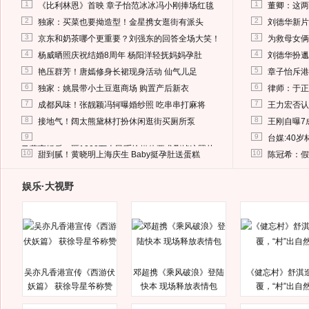
1
1
《比利林恩》首映 章子怡范冰冰冯小刚捧场红毯
董卿：这两
2
2
独家：买菜也要拗造型！金星携女逛街有派头
刘德华新片
3
3
京东和奶茶哪个更重要？刘强东的回答全场大笑！
为救母女俩
4
4
杨威晒照庆祝结婚8周年 杨阳洋轻抚妈妈孕肚
刘德华扮邋
5
5
艳压群芳！唐嫣修身长裙现身活动 仙气儿足
章子怡斥港
6
6
独家：姚晨带小土豆逛商场 购置产后新衣
律师：于正
7
7
成都风味！张靓颖冯轲曝婚纱照 吃串串打麻将
王力宏否认
8
8
接地气！阔太熊黛林打扮休闲逛街买厕所泵
王刚自曝7
9
9
台媒:40
马蓉离婚后，砸1000万人民币给媒体要求删掉这照片
10
10
甜到腻！黄晓明上海庆生 Baby挺孕肚送蛋糕
陈冠希：假
娱乐·大视野
吴亦凡香港宣传《西游伏
邓超携《乘风破浪》登陆
《健忘村》舒淇
妖篇》 获徐导星爷称赞
快本 现场释放表情包
覆，“村”出自