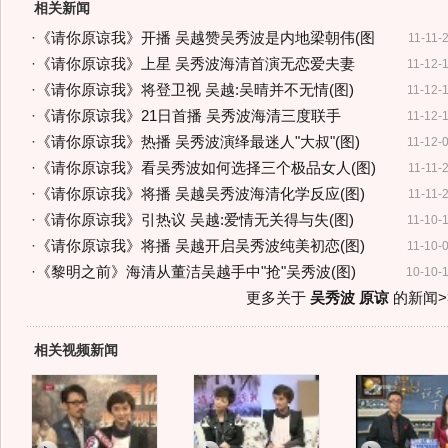
相关新闻
·
《请你原谅我》开播 吴越赞吴秀波是内地梁朝伟(图
11-11-
·
《请你原谅我》上星 吴秀波海清首演无恋爱夫妻
11-12-
·
《请你原谅我》将登卫视 吴越:吴晴并不无情(图)
11-12-
·
《请你原谅我》21日首播 吴秀波海清三度联手
11-12-
·
《请你原谅我》热播 吴秀波演绎最迷人"大叔"(图)
11-12-
·
《请你原谅我》看吴秀波如何选择三个极品女人(图)
11-11-
·
《请你原谅我》将播 吴越吴秀波海清化学反应(图)
11-11-
·
《请你原谅我》引热议 吴越:爱情无关得与失(图)
11-10-
·
《请你原谅我》将播 吴越开启吴秀波纯美初恋(图)
11-10-
·
《黎明之前》海清从董洁吴越手中"抢"吴秀波(图)
10-10-
更多关于
吴秀波 原谅
的新闻>
相关视频新闻