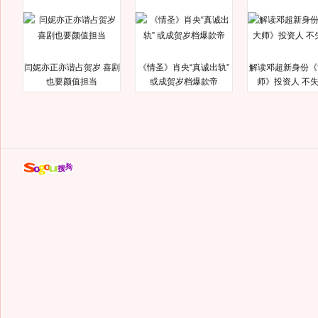
闫妮亦正亦谐占贺岁 喜剧
《情圣》肖央“真诚出轨”
解读邓超新身份《
也要颜值担当
或成贺岁档爆款帝
师》投资人 不