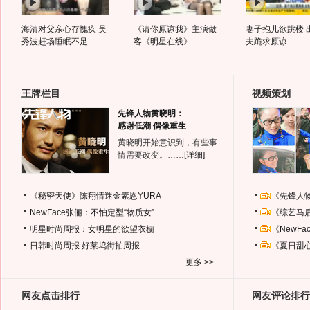
海清对父亲心存愧疚 吴
《请你原谅我》主演做
妻子抱儿欲跳楼 
秀波赶场睡眠不足
客《明星在线》
夫跪求原谅
王牌栏目
视频策划
先锋人物黄晓明：
感谢低潮 偶像重生
黄晓明开始意识到，有些事
情需要改变。……
[详细]
《秘密天使》陈翔情迷金素恩YURA
《先锋人
NewFace张俪：不怕定型“物质女”
《综艺马
明星时尚周报：女明星的欲望衣橱
《NewF
日韩时尚周报
好莱坞街拍周报
《夏日甜
更多 >>
网友点击排行
网友评论排行