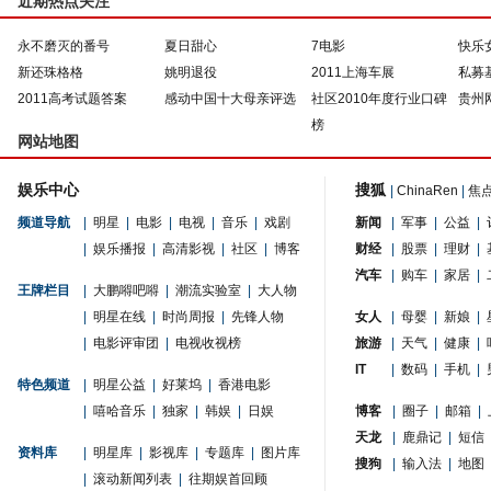
近期热点关注
永不磨灭的番号
夏日甜心
7电影
快乐
新还珠格格
姚明退役
2011上海车展
私募
2011高考试题答案
感动中国十大母亲评选
社区2010年度行业口碑
贵州
榜
网站地图
娱乐中心
搜狐
|
ChinaRen
|
焦
频道导航
|
明星
|
电影
|
电视
|
音乐
|
戏剧
新闻
|
军事
|
公益
|
|
娱乐播报
|
高清影视
|
社区
|
博客
财经
|
股票
|
理财
|
汽车
|
购车
|
家居
|
王牌栏目
|
大鹏嘚吧嘚
|
潮流实验室
|
大人物
|
明星在线
|
时尚周报
|
先锋人物
女人
|
母婴
|
新娘
|
|
电影评审团
|
电视收视榜
旅游
|
天气
|
健康
|
IT
|
数码
|
手机
|
特色频道
|
明星公益
|
好莱坞
|
香港电影
|
嘻哈音乐
|
独家
|
韩娱
|
日娱
博客
|
圈子
|
邮箱
|
天龙
|
鹿鼎记
|
短信
资料库
|
明星库
|
影视库
|
专题库
|
图片库
搜狗
|
输入法
|
地图
|
滚动新闻列表
|
往期娱首回顾