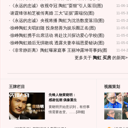
·
《永远的忠诚》收视夺冠 陶虹"耍狠"引人落泪(图)
11-06-
·
谢霆锋张柏芝被传离婚 三大"证据"露端倪(图)
11-05-
·
《永远的忠诚》央视将播 陶虹为沈浩数度落泪(图)
11-05-
·
徐峥陶虹夫唱妇随 投身慈善为娱乐圈正名(图)
11-05-
·
徐峥陶虹携手出席活动 将赴汶川探访爱心学校(图)
11-05-
·
徐峥陶虹婚后无惧吻戏 透露夫妻幸福恩爱秘诀(图)
11-05-
·
《非常静距离》陶虹曝家庭事 王丽坤露坤哥事妈(图
11-04-
更多关于
陶虹 买房
的新闻>
王牌栏目
视频策划
先锋人物黄晓明：
感谢低潮 偶像重生
黄晓明开始意识到，有些事
情需要改变。……
[详细]