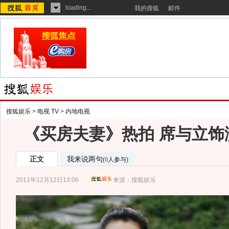
loading...
我的搜狐
邮件
搜狐娱乐
>
电视 TV
>
内地电视
《买房夫妻》热拍 席与立饰
正文
我来说两句
(
0
人参与)
2011年12月12日13:06
来源：
搜狐娱乐