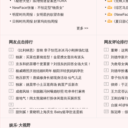
《秘密天使》陈翔情迷金素恩YURA
《先锋人
NewFace张俪：不怕定型“物质女”
《综艺马
明星时尚周报：女明星的欲望衣橱
《NewF
日韩时尚周报
好莱坞街拍周报
《夏日甜
更多 >>
网友点击排行
网友评论排行
1
1
《比利林恩》首映 章子怡范冰冰冯小刚捧场红毯
董卿：这两
2
2
独家：买菜也要拗造型！金星携女逛街有派头
刘德华新片
3
3
京东和奶茶哪个更重要？刘强东的回答全场大笑！
为救母女俩
4
4
杨威晒照庆祝结婚8周年 杨阳洋轻抚妈妈孕肚
刘德华扮邋
5
5
艳压群芳！唐嫣修身长裙现身活动 仙气儿足
章子怡斥港
6
6
独家：姚晨带小土豆逛商场 购置产后新衣
律师：于正
7
7
成都风味！张靓颖冯轲曝婚纱照 吃串串打麻将
王力宏否认
8
8
接地气！阔太熊黛林打扮休闲逛街买厕所泵
王刚自曝7
9
9
台媒:40
马蓉离婚后，砸1000万人民币给媒体要求删掉这照片
10
10
甜到腻！黄晓明上海庆生 Baby挺孕肚送蛋糕
陈冠希：假
娱乐·大视野