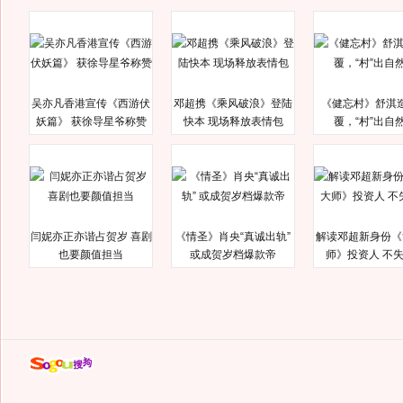
吴亦凡香港宣传《西游伏
邓超携《乘风破浪》登陆
《健忘村》舒淇
妖篇》 获徐导星爷称赞
快本 现场释放表情包
覆，“村”出自
闫妮亦正亦谐占贺岁 喜剧
《情圣》肖央“真诚出轨”
解读邓超新身份《
也要颜值担当
或成贺岁档爆款帝
师》投资人 不