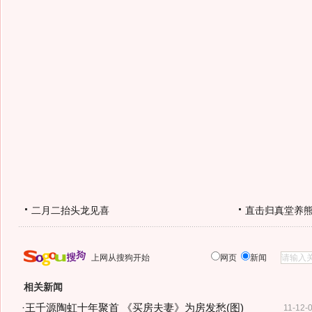
二月二抬头龙见喜
直击归真堂养
上网从搜狗开始
网页
新闻
相关新闻
·
王千源陶虹十年聚首 《买房夫妻》为房发愁(图)
11-12-