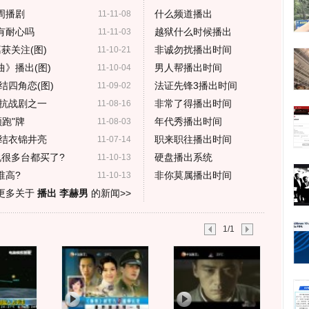
周播剧
什么频道播出
11-11-08
有耐心吗
越狱什么时候播出
11-11-03
获关注(图)
非诚勿扰播出时间
11-10-21
曲》播出(图)
男人帮播出时间
11-10-04
结四角恋(图)
法证先锋3播出时间
11-09-02
抗战剧之一
非常了得播出时间
11-08-16
跑"牌
年代秀播出时间
11-08-03
结衣锦井亮
职来职往播出时间
11-07-14
很多台都买了?
硬盘播出系统
11-10-13
谁高?
非你莫属播出时间
11-10-13
更多关于
播出 李赫男
的新闻>>
1/1