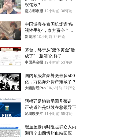
权销毁?
南方都市报
12小时前
36评论
中国游客在泰国机场遭“歧
视性手势”，泰方责令全面
调查，对责任人采取最严厉
新黄河
10小时前
74评论
处分
茅台，终于从“液体黄金”活
成了“一瓶酒”的样子
中国基金报
19小时前
53评论
国内顶级富豪补缴最多500
亿，万亿海外资产难藏了？
大猫财经Pro
10小时前
27评论
阿根廷足协致函因凡蒂诺：
正确道路是继续在您领导下
足坛欧美汇
11小时前
55评论
献血屋暴雨时阻拦群众入内
避雨？山西忻州血站回应