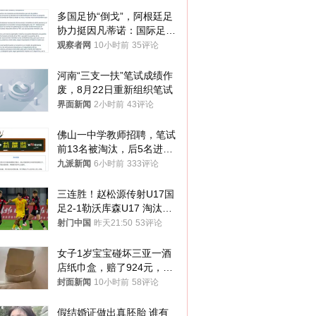
多国足协“倒戈”，阿根廷足
协力挺因凡蒂诺：国际足联
今后应继续在其领导下前行
观察者网
10小时前
35评论
河南“三支一扶”笔试成绩作
废，8月22日重新组织笔试
界面新闻
2小时前
43评论
佛山一中学教师招聘，笔试
前13名被淘汰，后5名进体
检，被疑萝卜岗，官方通
九派新闻
6小时前
333评论
报：已叫停
三连胜！赵松源传射U17国
足2-1勒沃库森U17 淘汰赛
将战河床
射门中国
昨天21:50
53评论
女子1岁宝宝碰坏三亚一酒
店纸巾盒，赔了924元，发
帖吐槽后酒店退还一半的
封面新闻
10小时前
58评论
钱，当地市监局回应
假结婚证做出真胚胎 谁有