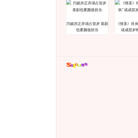
闫妮亦正亦谐占贺岁 喜剧
《情圣》肖央
也要颜值担当
或成贺岁