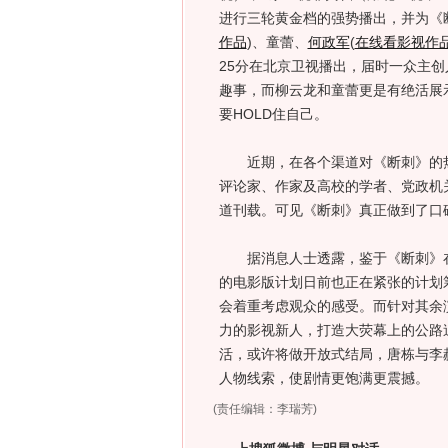
进行三轮黄金档的强势播出，并为《
作品
)
、童蕾、
何政军
(
在线看影视作
25分在北京卫视播出，届时一众主
趣事，而柳云龙和童蕾更是有绝活展
要HOLD住自己。
近期，在各个渠道对《断刺》的热
评论家、作家及高校的学者、党政机
道刊载。可见《断刺》真正做到了口
据消息人士透露，鉴于《断刺》在
的电影版计划日前也正在紧张的计划
会着重考虑观众的感受。而针对其余
力的影视新人，打造大荧幕上的公路
活，或许将做开放式结局，唐栋与李
人物线索，使剧情更饱满更震撼。
(责任编辑：李瑞芳)