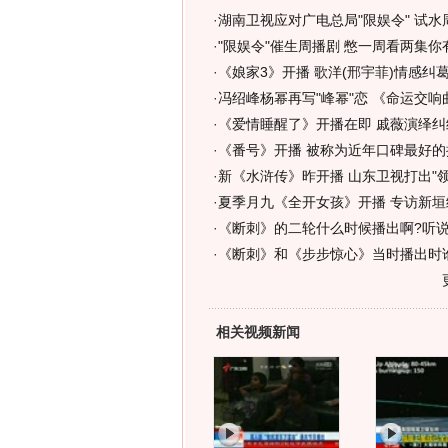
·
湖南卫视应对广电总局"限娱令" 试水
·
"限娱令"催生周播剧 憋一周看两集你
·
《娘家3》开播 歌洋(邢宇菲)情感纠葛
·
冯绍峰杨幂再写"峰幂"恋 《命运交响
·
《爱情睡醒了》开播在即 戚薇演绎纠
·
《番号》开播 被称为近年口碑最好的
·
新《水浒传》昨开播 山东卫视打出"领
·
夏季月九《全开女孩》开播 专访新垣
·
《断刺》的二轮什么时候播出啊?听说
·
《断刺》和《步步惊心》当时播出时
相关视频新闻