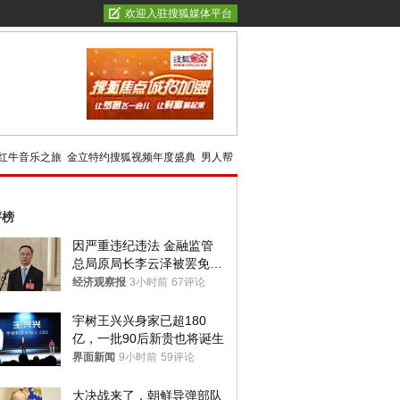
欢迎入驻搜狐媒体平台
红牛音乐之旅
金立特约搜狐视频年度盛典
男人帮
评榜
因严重违纪违法 金融监管
总局原局长李云泽被罢免全
国人大代表
经济观察报
3小时前
67评论
宇树王兴兴身家已超180
亿，一批90后新贵也将诞生
界面新闻
9小时前
59评论
大决战来了，朝鲜导弹部队