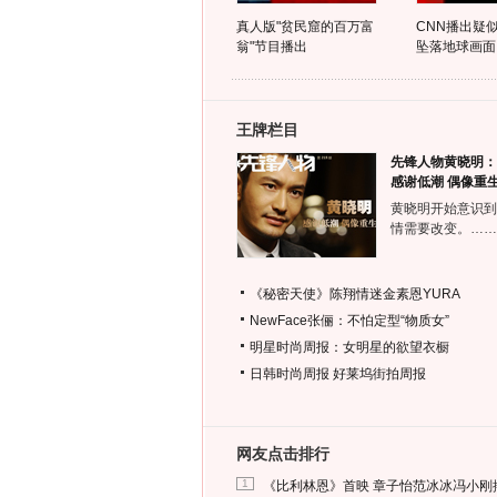
真人版"贫民窟的百万富
CNN播出疑
翁"节目播出
坠落地球画面
王牌栏目
先锋人物黄晓明：
感谢低潮 偶像重
黄晓明开始意识到
情需要改变。……
《秘密天使》陈翔情迷金素恩YURA
NewFace张俪：不怕定型“物质女”
明星时尚周报：女明星的欲望衣橱
日韩时尚周报
好莱坞街拍周报
网友点击排行
1
《比利林恩》首映 章子怡范冰冰冯小刚