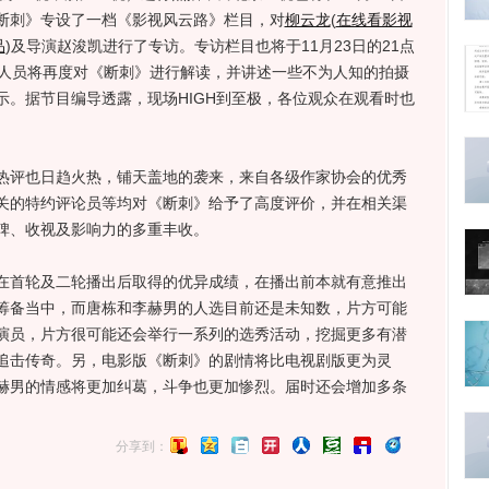
断刺》专设了一档《影视风云路》栏目，对
柳云龙
(
在线看影视
品
)
及导演赵浚凯进行了专访。专访栏目也将于11月23日的21点
创人员将再度对《断刺》进行解读，并讲述一些不为人知的拍摄
示。据节目编导透露，现场HIGH到至极，各位观众在观看时也
评也日趋火热，铺天盖地的袭来，来自各级作家协会的优秀
关的特约评论员等均对《断刺》给予了高度评价，并在相关渠
碑、收视及影响力的多重丰收。
首轮及二轮播出后取得的优异成绩，在播出前本就有意推出
筹备当中，而唐栋和李赫男的人选目前还是未知数，片方可能
演员，片方很可能还会举行一系列的选秀活动，挖掘更多有潜
追击传奇。另，电影版《断刺》的剧情将比电视剧版更为灵
赫男的情感将更加纠葛，斗争也更加惨烈。届时还会增加多条
分享到：