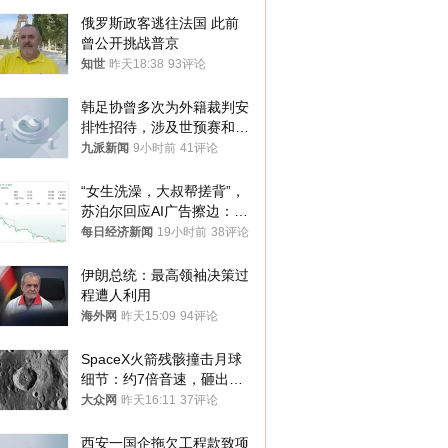
俄罗斯政客逃往法国 此前
曾公开挑战普京
知世
昨天18:38
93评论
韩足协曾多次为外籍裁判安
排性招待，涉及世预赛和奥
预赛，韩足协回应
九派新闻
9小时前
41评论
“女生洗澡，大叔帮搓背”，
苏泊尔回应AI广告擦边：视
频全下架，已强化内容管理
每日经济新闻
19小时前
38评论
与审核
伊朗总统：最高领袖决策过
程遭人利用
海外网
昨天15:09
94评论
SpaceX火箭残骸撞击月球
细节：约7倍音速，砸出直
径约30米撞击坑
大众网
昨天16:11
37评论
西安一国企拖欠工程款致项