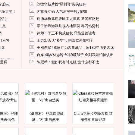
2
有派头
刘德华新片扮“犀利哥”街头狂奔
3
全场大笑！
为救母女俩 人艺演员中数刀(图)
4
妈孕肚
刘德华扮邋遢农民工太逼真 遭警察驱赶
5
儿足
章子怡斥港媒歧视内地演员 称刁钻势利
6
衣
律师：于正不构成侵权 只能道德谴责
7
打麻将
王力宏否认“辱华”：别给歌词扣帽子
8
所泵
王刚自曝7成家产为古董藏品：睡180年历史古床
9
台媒:40岁林志玲冷冻9颗卵子 全副武装怕被认出
删掉这照片
10
送蛋糕
陈冠希：假如我有时光机 也什么都不改
破浪》登陆
《健忘村》舒淇造型颠
Clara克拉拉空降古都 红
释放表情包
覆，“村”出自然美
裙亮相喜庆迎新