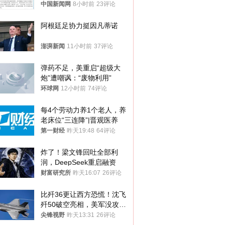
中国新闻网
8小时前
23评论
阿根廷足协力挺因凡蒂诺
澎湃新闻
11小时前
37评论
弹药不足，美重启“超级大
炮”遭嘲讽：“废物利用”
环球网
12小时前
74评论
每4个劳动力养1个老人，养
老床位“三连降”|晋观医养
第一财经
昨天19:48
64评论
炸了！梁文锋回吐全部利
润，DeepSeek重启融资
财富研究所
昨天16:07
26评论
比歼36更让西方恐慌！沈飞
歼50破空亮相，美军没攻克
的技术被拿下
尖锋视野
昨天13:31
26评论