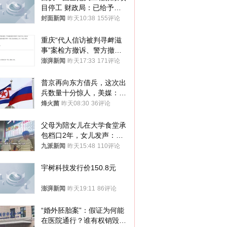
目停工 财政局：已给予处
分，正督促整改
封面新闻
昨天10:38
155评论
重庆“代人信访被判寻衅滋
事”案检方撤诉、警方撤
案，两被告人获国赔
澎湃新闻
昨天17:33
171评论
普京再向东方借兵，这次出
兵数量十分惊人，美媒：俄
朝要动真格？
烽火菌
昨天08:30
36评论
父母为陪女儿在大学食堂承
包档口2年，女儿发声：初
衷是为了陪伴，毕业后将不
九派新闻
昨天15:48
110评论
再营业
宇树科技发行价150.8元
澎湃新闻
昨天19:11
86评论
“婚外胚胎案”：假证为何能
在医院通行？谁有权销毁胚