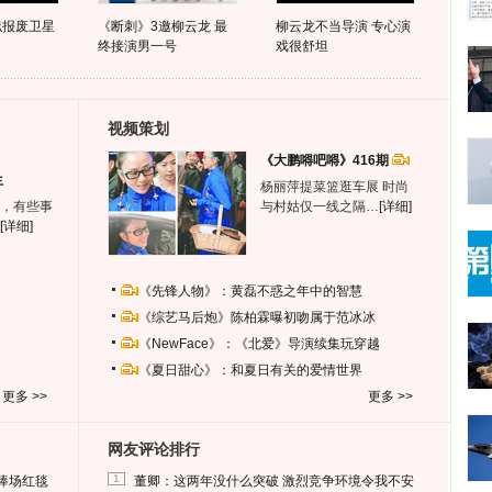
似报废卫星
《断刺》3邀柳云龙 最
柳云龙不当导演 专心演
终接演男一号
戏很舒坦
视频策划
《大鹏嘚吧嘚》416期
生
杨丽萍提菜篮逛车展 时尚
，有些事
与村姑仅一线之隔…
[详细]
[详细]
《先锋人物》：黄磊不惑之年中的智慧
《综艺马后炮》陈柏霖曝初吻属于范冰冰
《NewFace》：《北爱》导演续集玩穿越
《夏日甜心》：和夏日有关的爱情世界
更多 >>
更多 >>
网友评论排行
1
捧场红毯
董卿：这两年没什么突破 激烈竞争环境令我不安