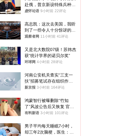
赴俄，普京新设特殊兵种，
76岁老将扛旗
虚怀论语
9小时前
22评论
高志凯：这次去美国，我听
到了一些令人十分惊讶的消
息
观察者网
11小时前
41评论
又是北大数院07级！苏炜杰
获“统计学界的诺贝尔奖”
环球网
4小时前
28评论
河南公安机关查实“三支一
扶”招募笔试存在组织作弊
犯罪行为
新京报
3小时前
164评论
鸿蒙智行被曝删除“竹知
了”风波公告后又恢复 官媒
曾力挺：劝华为要大度的，
有料新语
3小时前
101评论
你们适不适合？
男子平均每天睡眠7小时，
却三年2次脑梗，医生：这