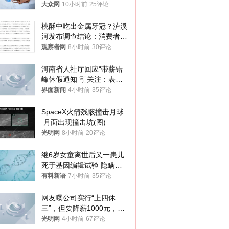
样睡觉更伤身
大众网
10小时前
25评论
桃酥中吃出金属牙冠？泸溪
河发布调查结论：消费者已
澄清，所发视频情况不属实
观察者网
8小时前
30评论
河南省人社厅回应“带薪错
峰休假通知”引关注：表述
不够准确，待修改后印发
界面新闻
4小时前
35评论
SpaceX火箭残骸撞击月球
 月面出现撞击坑(图)
光明网
8小时前
20评论
继6岁女童离世后又一患儿
死于基因编辑试验 隐瞒一
年才对外披露
有料新语
7小时前
35评论
网友曝公司实行“上四休
三”，但要降薪1000元，不
接受只能辞职
光明网
4小时前
67评论