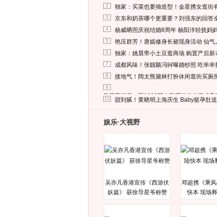
2
独家：买菜也要拗造型！金星携女逛街
3
京东和奶茶哪个更重要？刘强东的回答
4
杨威晒照庆祝结婚8周年 杨阳洋轻抚妈
5
艳压群芳！唐嫣修身长裙现身活动 仙气
6
独家：姚晨带小土豆逛商场 购置产后新
7
成都风味！张靓颖冯轲曝婚纱照 吃串串
8
接地气！阔太熊黛林打扮休闲逛街买厕
9
马蓉离婚后，砸1000万人民币给媒体要求
10
甜到腻！黄晓明上海庆生 Baby挺孕肚
娱乐·大视野
吴亦凡香港宣传《西游伏
邓超携《乘风
妖篇》 获徐导星爷称赞
快本 现场