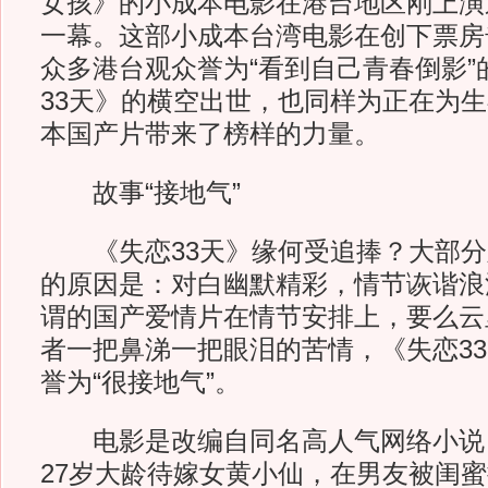
女孩》的小成本电影在港台地区刚上演
一幕。这部小成本台湾电影在创下票房
众多港台观众誉为“看到自己青春倒影”
33天》的横空出世，也同样为正在为
本国产片带来了榜样的力量。
故事“接地气”
《失恋33天》缘何受追捧？大部分
的原因是：对白幽默精彩，情节诙谐浪
谓的国产爱情片在情节安排上，要么云
者一把鼻涕一把眼泪的苦情，《失恋3
誉为“很接地气”。
电影是改编自同名高人气网络小说
27岁大龄待嫁女黄小仙，在男友被闺蜜