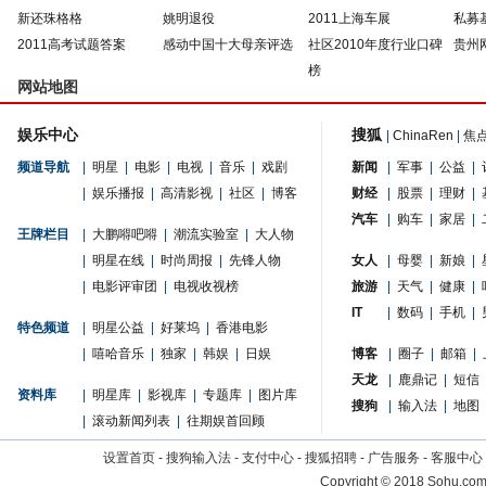
新还珠格格
姚明退役
2011上海车展
私募
2011高考试题答案
感动中国十大母亲评选
社区2010年度行业口碑
贵州
榜
网站地图
娱乐中心
搜狐
|
ChinaRen
|
焦
频道导航
|
明星
|
电影
|
电视
|
音乐
|
戏剧
新闻
|
军事
|
公益
|
|
娱乐播报
|
高清影视
|
社区
|
博客
财经
|
股票
|
理财
|
汽车
|
购车
|
家居
|
王牌栏目
|
大鹏嘚吧嘚
|
潮流实验室
|
大人物
|
明星在线
|
时尚周报
|
先锋人物
女人
|
母婴
|
新娘
|
|
电影评审团
|
电视收视榜
旅游
|
天气
|
健康
|
IT
|
数码
|
手机
|
特色频道
|
明星公益
|
好莱坞
|
香港电影
|
嘻哈音乐
|
独家
|
韩娱
|
日娱
博客
|
圈子
|
邮箱
|
天龙
|
鹿鼎记
|
短信
资料库
|
明星库
|
影视库
|
专题库
|
图片库
搜狗
|
输入法
|
地图
|
滚动新闻列表
|
往期娱首回顾
设置首页
-
搜狗输入法
-
支付中心
-
搜狐招聘
-
广告服务
-
客服中心
Copyright
©
2018 Sohu.com 