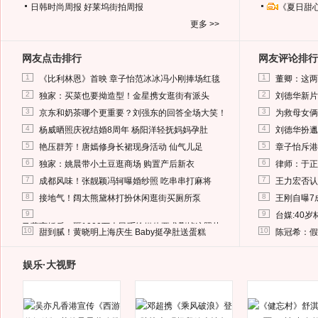
日韩时尚周报
好莱坞街拍周报
《夏日甜
更多 >>
网友点击排行
网友评论排行
1
1
《比利林恩》首映 章子怡范冰冰冯小刚捧场红毯
董卿：这两
2
2
独家：买菜也要拗造型！金星携女逛街有派头
刘德华新片
3
3
京东和奶茶哪个更重要？刘强东的回答全场大笑！
为救母女俩
4
4
杨威晒照庆祝结婚8周年 杨阳洋轻抚妈妈孕肚
刘德华扮邋
5
5
艳压群芳！唐嫣修身长裙现身活动 仙气儿足
章子怡斥港
6
6
独家：姚晨带小土豆逛商场 购置产后新衣
律师：于正
7
7
成都风味！张靓颖冯轲曝婚纱照 吃串串打麻将
王力宏否认
8
8
接地气！阔太熊黛林打扮休闲逛街买厕所泵
王刚自曝7
9
9
台媒:40
马蓉离婚后，砸1000万人民币给媒体要求删掉这照片
10
10
甜到腻！黄晓明上海庆生 Baby挺孕肚送蛋糕
陈冠希：假
娱乐·大视野