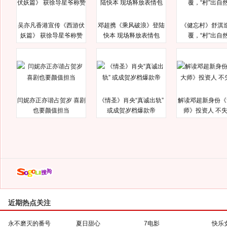
吴亦凡香港宣传《西游伏
邓超携《乘风破浪》登陆
《健忘村》舒淇
妖篇》 获徐导星爷称赞
快本 现场释放表情包
覆，“村”出自
闫妮亦正亦谐占贺岁 喜剧
《情圣》肖央“真诚出轨”
解读邓超新身份《
也要颜值担当
或成贺岁档爆款帝
师》投资人 不
近期热点关注
永不磨灭的番号
夏日甜心
7电影
快乐