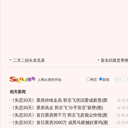
二月二抬头龙见喜
直击归真堂养
上网从搜狗开始
网页
新闻
相关新闻
·
《失恋33天》票房持续走高 郭京飞凭旧爱成新贵(图
11-11-
·
《失恋33天》票房高走 郭京飞"分手宣言"获赞(图)
11-11-
·
《失恋33天》首日票房两千万 郭京飞惹观众怜惜(图
11-11-
·
《失恋33天》首日票房2000万 成黑马硬撼好莱坞(图
11-11-