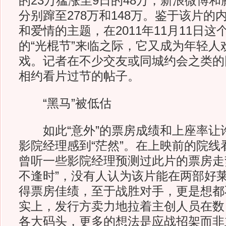
的23万猛涨至9日的48万，新浪微博
分别蹿至278万和148万。鉴于该片的
和爱情的主题，在2011年11月11日
的“光棍节”来临之际，它又成为年轻人
戏。记者在不少交友或同城约会之类的
相约看片过节的帖子。
“黑马”被低估
如此“意外”的票房成绩和上座率让
影院经理感到“茫然”。在上映前的院线
曾听一些影院经理预测过此片的票房走
不逢时”，没有人认为该片能在两部好
得票房佳绩，至于战胜对手，更是想都
实上，发行方卖力地拉着主创人员在数
各大码头，更多的想法是应战招架而非