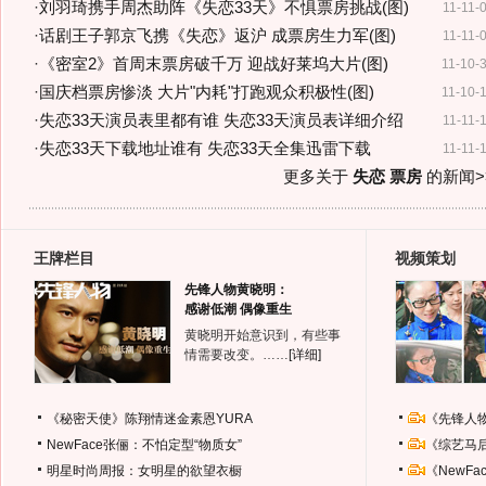
·
刘羽琦携手周杰助阵《失恋33天》不惧票房挑战(图)
11-11-
·
话剧王子郭京飞携《失恋》返沪 成票房生力军(图)
11-11-
·
《密室2》首周末票房破千万 迎战好莱坞大片(图)
11-10-
·
国庆档票房惨淡 大片"内耗"打跑观众积极性(图)
11-10-
·
失恋33天演员表里都有谁 失恋33天演员表详细介绍
11-11-
·
失恋33天下载地址谁有 失恋33天全集迅雷下载
11-11-
更多关于
失恋 票房
的新闻>
王牌栏目
视频策划
先锋人物黄晓明：
感谢低潮 偶像重生
黄晓明开始意识到，有些事
情需要改变。……
[详细]
《秘密天使》陈翔情迷金素恩YURA
《先锋人
NewFace张俪：不怕定型“物质女”
《综艺马
明星时尚周报：女明星的欲望衣橱
《NewF