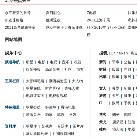
近期热点关注
永不磨灭的番号
夏日甜心
7电影
快乐
新还珠格格
姚明退役
2011上海车展
私募
2011高考试题答案
感动中国十大母亲评选
社区2010年度行业口碑
贵州
榜
网站地图
娱乐中心
搜狐
|
ChinaRen
|
焦
频道导航
|
明星
|
电影
|
电视
|
音乐
|
戏剧
新闻
|
军事
|
公益
|
|
娱乐播报
|
高清影视
|
社区
|
博客
财经
|
股票
|
理财
|
汽车
|
购车
|
家居
|
王牌栏目
|
大鹏嘚吧嘚
|
潮流实验室
|
大人物
|
明星在线
|
时尚周报
|
先锋人物
女人
|
母婴
|
新娘
|
|
电影评审团
|
电视收视榜
旅游
|
天气
|
健康
|
IT
|
数码
|
手机
|
特色频道
|
明星公益
|
好莱坞
|
香港电影
|
嘻哈音乐
|
独家
|
韩娱
|
日娱
博客
|
圈子
|
邮箱
|
天龙
|
鹿鼎记
|
短信
资料库
|
明星库
|
影视库
|
专题库
|
图片库
搜狗
|
输入法
|
地图
|
滚动新闻列表
|
往期娱首回顾