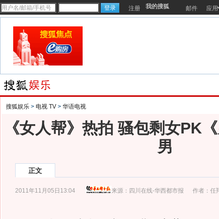
我的搜狐
注册
邮件
应用
搜狐娱乐
>
电视 TV
>
华语电视
《女人帮》热拍 骚包剩女PK
男
正文
2011年11月05日13:04
来源：
四川在线-华西都市报
作者：任