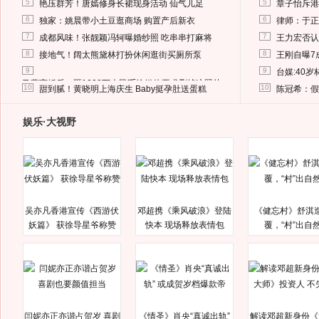
5
5
艳压群芳！唐嫣修身长裙现身活动 仙气儿足
章子怡斥港
6
6
独家：姚晨带小土豆逛商场 购置产后新衣
律师：于正
7
7
成都风味！张靓颖冯轲曝婚纱照 吃串串打麻将
王力宏否认
8
8
接地气！阔太熊黛林打扮休闲逛街买厕所泵
王刚自曝7
9
9
台媒:40
马蓉离婚后，砸1000万人民币给媒体要求删掉这照片
10
10
甜到腻！黄晓明上海庆生 Baby挺孕肚送蛋糕
陈冠希：假
娱乐·大视野
吴亦凡香港宣传《西游伏
邓超携《乘风破浪》登陆
《健忘村》舒淇
妖篇》 获徐导星爷称赞
快本 现场释放表情包
覆，“村”出自
闫妮亦正亦谐占贺岁 喜剧
《情圣》肖央“真诚出轨”
解读邓超新身份《