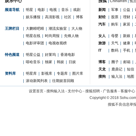
娱乐中心
搜狐
|
ChinaRen
|
焦
频道导航
|
明星
|
电影
|
电视
|
音乐
|
戏剧
新闻
|
军事
|
公益
|
|
娱乐播报
|
高清影视
|
社区
|
博客
财经
|
股票
|
理财
|
汽车
|
购车
|
家居
|
王牌栏目
|
大鹏嘚吧嘚
|
潮流实验室
|
大人物
|
明星在线
|
时尚周报
|
先锋人物
女人
|
母婴
|
新娘
|
|
电影评审团
|
电视收视榜
旅游
|
天气
|
健康
|
IT
|
数码
|
手机
|
特色频道
|
明星公益
|
好莱坞
|
香港电影
|
嘻哈音乐
|
独家
|
韩娱
|
日娱
博客
|
圈子
|
邮箱
|
天龙
|
鹿鼎记
|
短信
资料库
|
明星库
|
影视库
|
专题库
|
图片库
搜狗
|
输入法
|
地图
|
滚动新闻列表
|
往期娱首回顾
设置首页
-
搜狗输入法
-
支付中心
-
搜狐招聘
-
广告服务
-
客服中心
Copyright
©
2018 Sohu.com 
搜狐不良信息举