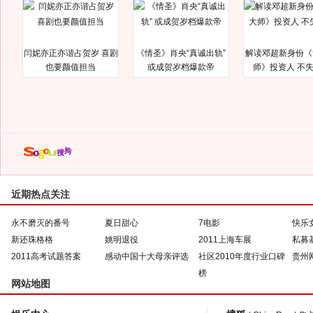
闫妮亦正亦谐占贺岁 喜剧
《情圣》肖央“真诚出轨”
解读邓超新身份《
也要颜值担当
或成贺岁档爆款帝
师》投资人 不
近期热点关注
永不磨灭的番号
夏日甜心
7电影
快乐
新还珠格格
姚明退役
2011上海车展
私募
2011高考试题答案
感动中国十大母亲评选
社区2010年度行业口碑
贵州
榜
网站地图