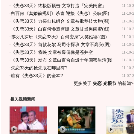
·
《失恋33天》终极版预告 文章打造「完美闺蜜」
11-10-
·
白百何《离婚前规则》杀青 迎接《失恋》公映(图)
11-10-
·
《失恋33天》力捧仙贱组合 文章被批琴技太烂(图)
11-10-
·
《失恋33天》白百何惨遭劈腿 文章甘当男闺蜜(图)
11-10-
·
陈羽凡探班《失恋33天》百何变身"大笑姑婆"(图)
11-10-
·
《失恋33天》首款花絮 马司令探班 文章不高兴(图)
11-10-
·
《失恋33天》将映 文章被爆偶像是苍井空
11-10-
·
《失恋33天》发布 文章白百合自爆十年闺密生活(图
11-10-
·
失恋33天的抢先版在哪里有?
11-10-
·
谁有《失恋33天》的全本?
11-07-
更多关于
失恋 光棍节
的新闻>
相关视频新闻