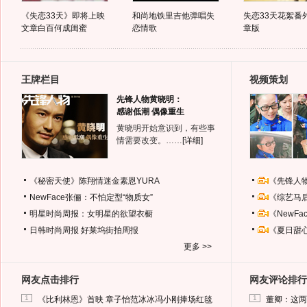
《失恋33天》即将上映
和尚地铁里吉他弹唱失
失恋33天花絮番
文章白百何成闺蜜
恋情歌
章版
王牌栏目
视频策划
先锋人物黄晓明：
感谢低潮 偶像重生
黄晓明开始意识到，有些事
情需要改变。……
[详细]
《秘密天使》陈翔情迷金素恩YURA
《先锋人
NewFace张俪：不怕定型“物质女”
《综艺马
明星时尚周报：女明星的欲望衣橱
《NewF
日韩时尚周报
好莱坞街拍周报
《夏日甜
更多 >>
网友点击排行
网友评论排行
1
1
《比利林恩》首映 章子怡范冰冰冯小刚捧场红毯
董卿：这两