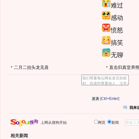
难过
感动
愤怒
搞笑
无聊
二月二抬头龙见喜
直击归真堂养
[Ctrl+Enter]
我来
上网从搜狗开始
网页
新闻
相关新闻