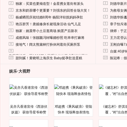
2
2
独家：买菜也要拗造型！金星携女逛街有派头
刘德华新片
3
3
京东和奶茶哪个更重要？刘强东的回答全场大笑！
为救母女俩
4
4
杨威晒照庆祝结婚8周年 杨阳洋轻抚妈妈孕肚
刘德华扮邋
5
5
艳压群芳！唐嫣修身长裙现身活动 仙气儿足
章子怡斥港
6
6
独家：姚晨带小土豆逛商场 购置产后新衣
律师：于正
7
7
成都风味！张靓颖冯轲曝婚纱照 吃串串打麻将
王力宏否认
8
8
接地气！阔太熊黛林打扮休闲逛街买厕所泵
王刚自曝7
9
9
台媒:40
马蓉离婚后，砸1000万人民币给媒体要求删掉这照片
10
10
甜到腻！黄晓明上海庆生 Baby挺孕肚送蛋糕
陈冠希：假
娱乐·大视野
吴亦凡香港宣传《西游伏
邓超携《乘风破浪》登陆
《健忘村》舒淇
妖篇》 获徐导星爷称赞
快本 现场释放表情包
覆，“村”出自