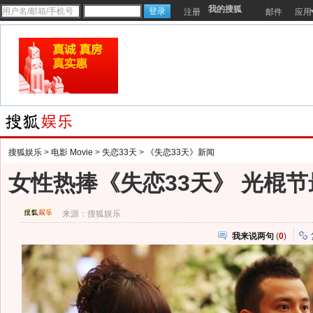
我的搜狐
注册
邮件
应用
搜狐娱乐
>
电影 Movie
>
失恋33天
>
《失恋33天》新闻
女性热捧《失恋33天》 光棍节
来源：
搜狐娱乐
我来说两句
(
0
)