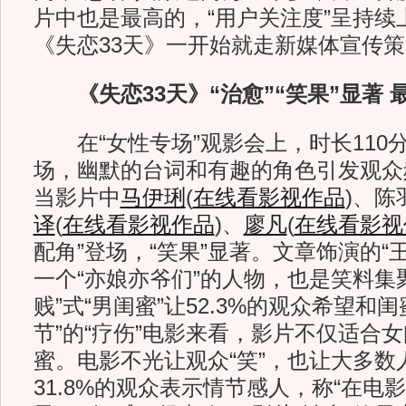
片中也是最高的，“用户关注度”呈持续
《失恋33天》一开始就走新媒体宣传
《失恋33天》“治愈”“笑果”显著 最
在“女性专场”观影会上，时长110
场，幽默的台词和有趣的角色引发观众
当影片中
马伊琍
(
在线看影视作品
)
、陈
译
(
在线看影视作品
)
、
廖凡
(
在线看影视
配角”登场，“笑果”显著。文章饰演的“
一个“亦娘亦爷们”的人物，也是笑料集
贱”式“男闺蜜”让52.3%的观众希望和
节”的“疗伤”电影来看，影片不仅适合
蜜。电影不光让观众“笑”，也让大多数
31.8%的观众表示情节感人，称“在电