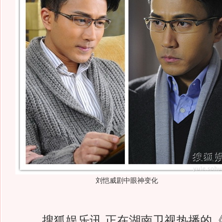
刘恺威剧中眼神变化
搜狐娱乐讯 正在湖南卫视热播的《