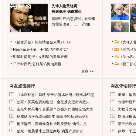
先锋人物黄晓明：
感谢低潮 偶像重生
黄晓明开始意识到，有些事
情需要改变。……
[详细]
《秘密天使》陈翔情迷金素恩YURA
《先锋人
NewFace张俪：不怕定型“物质女”
《综艺马
明星时尚周报：女明星的欲望衣橱
《NewF
日韩时尚周报
好莱坞街拍周报
《夏日甜
更多 >>
网友点击排行
网友评论排行
1
1
《比利林恩》首映 章子怡范冰冰冯小刚捧场红毯
董卿：这两
2
2
独家：买菜也要拗造型！金星携女逛街有派头
刘德华新片
3
3
京东和奶茶哪个更重要？刘强东的回答全场大笑！
为救母女俩
4
4
杨威晒照庆祝结婚8周年 杨阳洋轻抚妈妈孕肚
刘德华扮邋
5
5
艳压群芳！唐嫣修身长裙现身活动 仙气儿足
章子怡斥港
6
6
独家：姚晨带小土豆逛商场 购置产后新衣
律师：于正