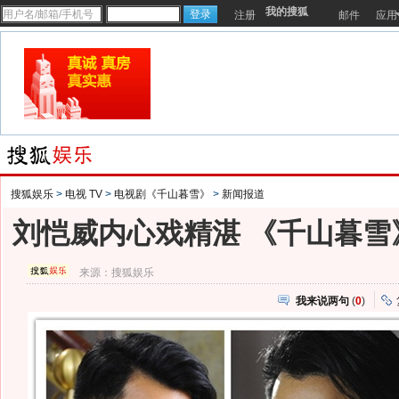
我的搜狐
注册
邮件
应用
搜狐娱乐
>
电视 TV
>
电视剧《千山暮雪》
>
新闻报道
刘恺威内心戏精湛 《千山暮雪
来源：
搜狐娱乐
我来说两句
(
0
)