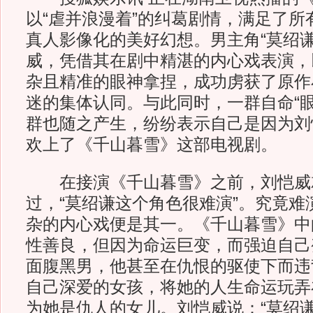
以“虐并浪漫着”的纠葛剧情，满足了所
真人影像化的美好幻想。男主角“莫绍谦
威，凭借其在剧中精湛的内心戏表演，
杂且精准的眼神拿捏，成功虏获了原作
迷的集体认同。与此同时，一群自命“眼
群也随之产生，纷纷表示自己是因为刘恺
欢上了《千山暮雪》这部电视剧。
在接演《千山暮雪》之前，刘恺威
过，“莫绍谦这个角色很难演”。究竟难
杂的内心戏便是其一。《千山暮雪》中
性善良，但因为命运巨变，而强迫自己
面腹黑男，他甚至在仇恨的驱使下而违
自己深爱的女孩，将她的人生命运玩弄
为她是仇人的女儿。刘恺威说：“莫绍