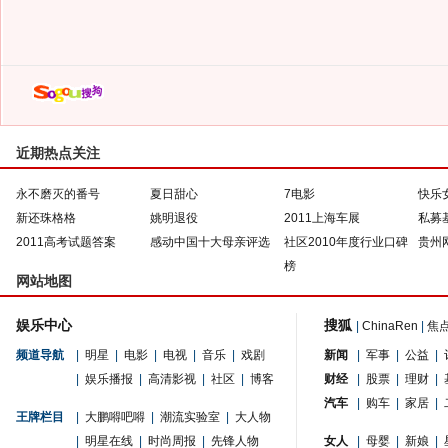
近期热点关注
永不磨灭的番号
夏日甜心
7电影
快乐
新还珠格格
姚明退役
2011上海车展
私募
2011高考试题答案
感动中国十大母亲评选
社区2010年度行业口碑
贵州
榜
网站地图
娱乐中心
搜狐
|
ChinaRen
|
焦
频道导航
|
明星
|
电影
|
电视
|
音乐
|
戏剧
新闻
|
军事
|
公益
|
|
娱乐播报
|
高清影视
|
社区
|
博客
财经
|
股票
|
理财
|
汽车
|
购车
|
家居
|
王牌栏目
|
大鹏嘚吧嘚
|
潮流实验室
|
大人物
|
明星在线
|
时尚周报
|
先锋人物
女人
|
母婴
|
新娘
|