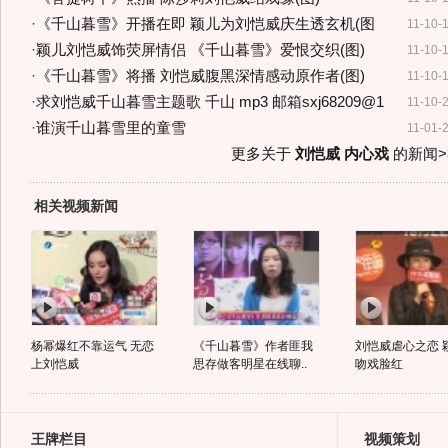
·
《千山暮雪》开播在即 颖儿为刘恺威庆生透玄机(图
11-10-
·
颖儿刘恺威饰荧屏情侣 《千山暮雪》爱恨交织(图)
11-10-
·
《千山暮雪》将播 刘恺威腹黑深情感动原作者(图)
11-10-
·
求刘恺威千山暮雪主题歌 千山 mp3 邮箱sxj68209@1
11-10-
·
谁演千山暮雪里的童雪
11-01-
更多关于
刘恺威 内心戏
的新闻>
相关视频新闻
杨幂爆红不靠运气 无恋
《千山暮雪》作者匪我
刘恺威虐心之恋 
上刘恺威
思存做客明星在线聊..
吻戏脸红
王牌栏目
视频策划