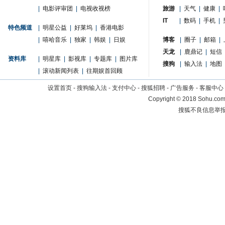
|
电影评审团
|
电视收视榜
旅游
|
天气
|
健康
|
IT
|
数码
|
手机
|
特色频道
|
明星公益
|
好莱坞
|
香港电影
|
嘻哈音乐
|
独家
|
韩娱
|
日娱
博客
|
圈子
|
邮箱
|
天龙
|
鹿鼎记
|
短信
资料库
|
明星库
|
影视库
|
专题库
|
图片库
搜狗
|
输入法
|
地图
|
滚动新闻列表
|
往期娱首回顾
设置首页
-
搜狗输入法
-
支付中心
-
搜狐招聘
-
广告服务
-
客服中心
Copyright
©
2018 Sohu.com 
搜狐不良信息举