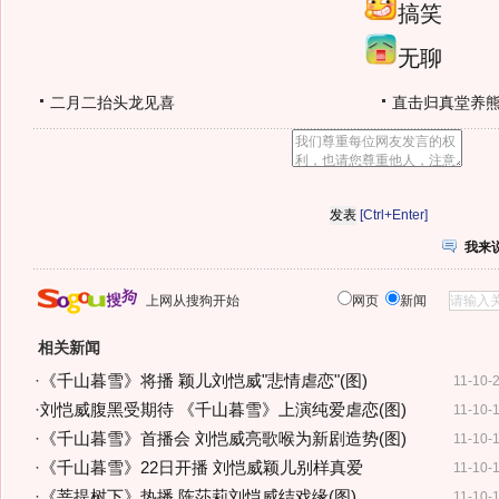
搞笑
无聊
二月二抬头龙见喜
直击归真堂养
[Ctrl+Enter]
我来
上网从搜狗开始
网页
新闻
相关新闻
·
《千山暮雪》将播 颖儿刘恺威"悲情虐恋"(图)
11-10-
·
刘恺威腹黑受期待 《千山暮雪》上演纯爱虐恋(图)
11-10-
·
《千山暮雪》首播会 刘恺威亮歌喉为新剧造势(图)
11-10-
·
《千山暮雪》22日开播 刘恺威颖儿别样真爱
11-10-
·
《菩提树下》热播 陈莎莉刘恺威结戏缘(图)
11-10-