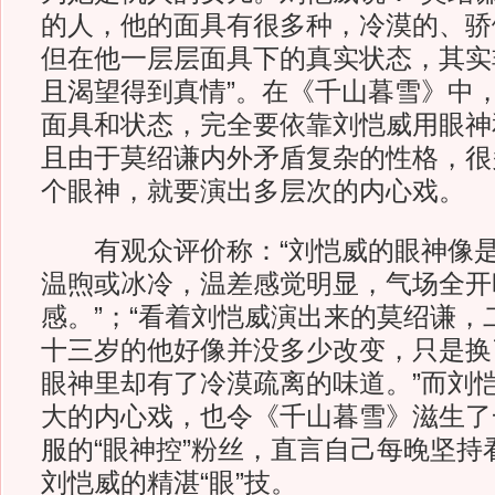
的人，他的面具有很多种，冷漠的、骄
但在他一层层面具下的真实状态，其实
且渴望得到真情”。在《千山暮雪》中
面具和状态，完全要依靠刘恺威用眼神
且由于莫绍谦内外矛盾复杂的性格，很
个眼神，就要演出多层次的内心戏。
有观众评价称：“刘恺威的眼神像是
温煦或冰冷，温差感觉明显，气场全开
感。”；“看着刘恺威演出来的莫绍谦，
十三岁的他好像并没多少改变，只是换
眼神里却有了冷漠疏离的味道。”而刘
大的内心戏，也令《千山暮雪》滋生了
服的“眼神控”粉丝，直言自己每晚坚持
刘恺威的精湛“眼”技。