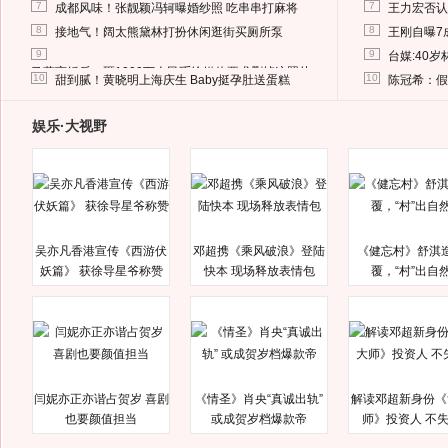
7
7
成都风味！张靓颖冯轲曝婚纱照 吃串串打麻将
王力宏否认
8
8
接地气！阔太熊黛林打扮休闲逛街买厕所泵
王刚自曝7
9
9
台媒:40
马蓉离婚后，砸1000万人民币给媒体要求删掉这照片
10
10
甜到腻！黄晓明上海庆生 Baby挺孕肚送蛋糕
陈冠希：假
娱乐·大视野
吴亦凡香港宣传《西游伏
邓超携《乘风破浪》登陆
《健忘村》舒淇
妖篇》 获徐导星爷称赞
快本 现场释放表情包
覆，“村”出自
闫妮亦正亦谐占贺岁 喜剧
《情圣》肖央“真诚出轨”
解读邓超新身份《
也要颜值担当
或成贺岁档爆款帝
师》投资人 不