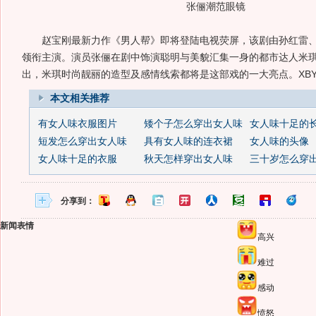
张俪潮范眼镜
赵宝刚最新力作《男人帮》即将登陆电视荧屏，该剧由孙红雷、
领衔主演。演员张俪在剧中饰演聪明与美貌汇集一身的都市达人米
出，米琪时尚靓丽的造型及感情线索都将是这部戏的一大亮点。XBY
本文相关推荐
有女人味衣服图片
矮个子怎么穿出女人味
女人味十足的
短发怎么穿出女人味
具有女人味的连衣裙
女人味的头像
女人味十足的衣服
秋天怎样穿出女人味
三十岁怎么穿出女
分享到：
新闻表情
高兴
难过
感动
愤怒