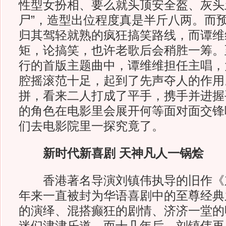
性型女扮相、要么就头顶安全盔、灰头
尸”，造型出位程度真是半斤八两。而
归其驾轻就熟的疯狂搞笑路线，而谭维
矩，论搞笑，也许老歌后会稍胜一筹。
行的首版主题曲中，谭维维担任主唱，大
腔摇滚范十足，起到了先声夺人的作用
拼，看来二人打成了平手，携手并进握
的角色在电影里会展开何等面对面交锋
们去电影院里一探究竟了。
新时代新喜剧 天神凡人一锅烩
香港著名导演刘镇伟执导的旧作《
年来一直被封为华语喜剧中的至尊经典
的演绎、混搭癫狂的剧情、济济一堂的