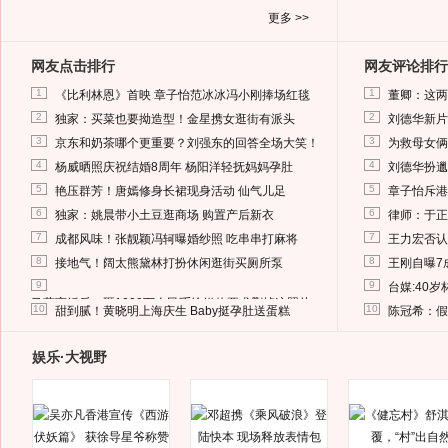
更多 >>
网友点击排行
网友评论排行
1
1
《比利林恩》首映 章子怡范冰冰冯小刚捧场红毯
董卿：这两
2
2
独家：买菜也要拗造型！金星携女逛街有派头
刘德华新片
3
3
京东和奶茶哪个更重要？刘强东的回答全场大笑！
为救母女俩
4
4
杨威晒照庆祝结婚8周年 杨阳洋轻抚妈妈孕肚
刘德华扮邋
5
5
艳压群芳！唐嫣修身长裙现身活动 仙气儿足
章子怡斥港
6
6
独家：姚晨带小土豆逛商场 购置产后新衣
律师：于正
7
7
成都风味！张靓颖冯轲曝婚纱照 吃串串打麻将
王力宏否认
8
8
接地气！阔太熊黛林打扮休闲逛街买厕所泵
王刚自曝7
9
9
台媒:40
马蓉离婚后，砸1000万人民币给媒体要求删掉这照片
10
10
甜到腻！黄晓明上海庆生 Baby挺孕肚送蛋糕
陈冠希：假
娱乐·大视野