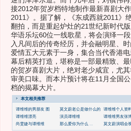
迷们津津乐道。而十几年后，刘镇伟再
接2012年贺岁档特地制作最新喜剧大
2011》。据了解，《东成西就2011
翻拍，而是重起炉灶的21世纪新时代
华语乐坛60位一线歌星，将会演绎一段
入凡间后的传奇经历，并会融明星、时
爱情五大元素于一身，集合当代香港电
幕后精英打造，堪称是一部最精致、最
的贺岁喜剧大片，绝对老少咸宜，尤其
审美口味。而本片预计将在11月全国公映
档的揭幕大片。
本文相关推荐
谭维维的男朋友 图
莫文蔚老公是做什么的
谭维维个人资
谭维维漂亮
演员谭维维
谭维维男友张
尚雯婕与谭维维
那么爱你为什么 ...
莫文蔚演唱会