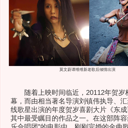
莫文蔚谭维维新老歌后倾情出演
随着上映时间临近，20112年贺岁
幕，而由相当著名导演刘镇伟执导、汇
线歌星出演的年度贺岁喜剧大片《东成西
其中最受瞩目的作品之一。在这部阵容
乐合唱团”的电影中，刚刚完婚的金曲