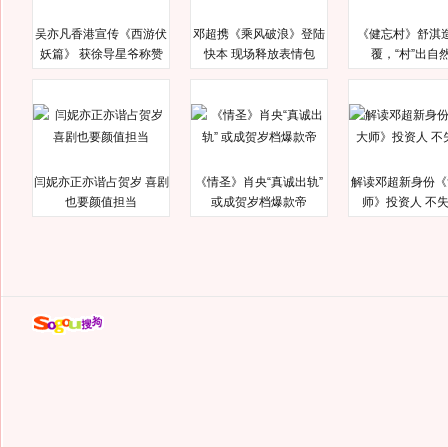
吴亦凡香港宣传《西游伏
邓超携《乘风破浪》登陆
《健忘村》舒淇
妖篇》 获徐导星爷称赞
快本 现场释放表情包
覆，“村”出自
闫妮亦正亦谐占贺岁 喜剧
《情圣》肖央“真诚出轨”
解读邓超新身份《
也要颜值担当
或成贺岁档爆款帝
师》投资人 不