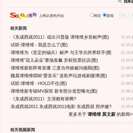
我来
上网从搜狗开始
网页
新闻
相关新闻
·
《东成西就2011》或出川普版 谭维维乡音献声(图)
11-10-
·
试听:谭维维 - 我是怎么了(图)
11-10-
·
谭维维为《坚定的锡兵》献声 与王学兵跨界联手(图
11-10-
·
谭维维"花儿朵朵"赛场发飙 弃权投票抗议(图)
11-10-
·
谭维维新歌即将首播 三度当伴娘被问婚期(图)
11-09-
·
魏晨谭维维唱响"爱音乐" 送歌声玩游戏刷微博(图)
11-09-
·
试听:谭维维 - HOLD不住(图)
11-09-
·
谭维维新专辑MV探班 新专部分造型曝光(图)
11-09-
·
《东成西就2011》主演都有谁啊?
11-10-
·
东成西就2011 东成西就2011电影 东成西就 郑伊健?
11-05-
更多关于
谭维维 莫文蔚
的新闻>
相关视频新闻