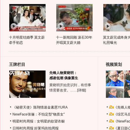
十月明星结婚季 莫文蔚
十一新闻回顾 滚石30年
莫文蔚完成终身大
牵手初恋
开唱莫文蔚大婚
礼照曝光
王牌栏目
视频策划
先锋人物黄晓明：
感谢低潮 偶像重生
黄晓明开始意识到，有些事
情需要改变。……
[详细]
《秘密天使》陈翔情迷金素恩YURA
《先锋人
NewFace张俪：不怕定型“物质女”
《综艺马
明星时尚周报：女明星的欲望衣橱
《NewF
日韩时尚周报
好莱坞街拍周报
《夏日甜