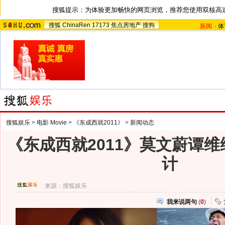
搜狐提示：为体验更加畅快的网页浏览，推荐您使用双核高
搜狐
ChinaRen
17173
焦点房地产
搜狗
新闻
-
体
搜狐娱乐
>
电影 Movie
>
《东成西就2011》
>
新闻动态
《东成西就2011》莫文蔚谭
计
来源：
搜狐娱乐
我来说两句
(
0
)