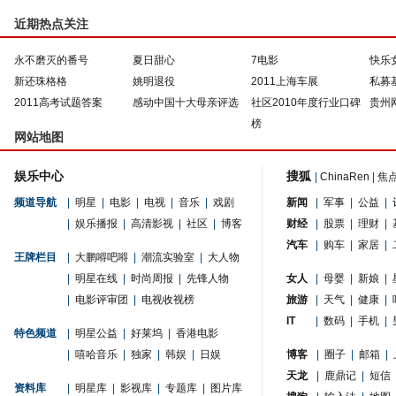
近期热点关注
永不磨灭的番号
夏日甜心
7电影
快乐
新还珠格格
姚明退役
2011上海车展
私募
2011高考试题答案
感动中国十大母亲评选
社区2010年度行业口碑
贵州
榜
网站地图
娱乐中心
搜狐
|
ChinaRen
|
焦
频道导航
|
明星
|
电影
|
电视
|
音乐
|
戏剧
新闻
|
军事
|
公益
|
|
娱乐播报
|
高清影视
|
社区
|
博客
财经
|
股票
|
理财
|
汽车
|
购车
|
家居
|
王牌栏目
|
大鹏嘚吧嘚
|
潮流实验室
|
大人物
|
明星在线
|
时尚周报
|
先锋人物
女人
|
母婴
|
新娘
|
|
电影评审团
|
电视收视榜
旅游
|
天气
|
健康
|
IT
|
数码
|
手机
|
特色频道
|
明星公益
|
好莱坞
|
香港电影
|
嘻哈音乐
|
独家
|
韩娱
|
日娱
博客
|
圈子
|
邮箱
|
天龙
|
鹿鼎记
|
短信
资料库
|
明星库
|
影视库
|
专题库
|
图片库