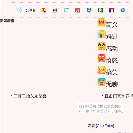
分享到：
新闻表情
高兴
难过
感动
愤怒
搞笑
无聊
二月二抬头龙见喜
直击归真堂养
[Ctrl+Enter]