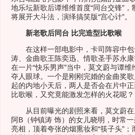
地乐坛新歌后谭维维首度“同台交锋”，
将展开大斗法，演绎搞笑版“宫心计”。
新老歌后同台 比完造型比歌喉
在这样一部电影中，卡司阵容中包
涛、金曲歌王陈奕迅、情歌圣手苏永康
在一片“快乐男声”当中，莫文蔚与谭维
夺人眼球。一个是刚刚完婚的金曲奖歌
起的内地小天后，两人是否会在片中正
比歌喉，又究竟能激发怎样的火花呢？
从目前曝光的剧照来看，莫文蔚在
阿B（钟镇涛 饰）的女儿晓明，时常
亮相，顶着夸张的烟熏妆和“筷子头”；