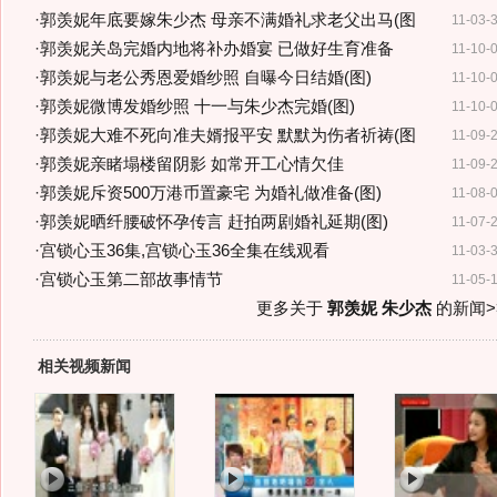
·
郭羡妮年底要嫁朱少杰 母亲不满婚礼求老父出马(图
11-03-
·
郭羡妮关岛完婚内地将补办婚宴 已做好生育准备
11-10-
·
郭羡妮与老公秀恩爱婚纱照 自曝今日结婚(图)
11-10-
·
郭羡妮微博发婚纱照 十一与朱少杰完婚(图)
11-10-
·
郭羡妮大难不死向准夫婿报平安 默默为伤者祈祷(图
11-09-
·
郭羡妮亲睹塌楼留阴影 如常开工心情欠佳
11-09-
·
郭羡妮斥资500万港币置豪宅 为婚礼做准备(图)
11-08-
·
郭羡妮晒纤腰破怀孕传言 赶拍两剧婚礼延期(图)
11-07-
·
宫锁心玉36集,宫锁心玉36全集在线观看
11-03-
·
宫锁心玉第二部故事情节
11-05-
更多关于
郭羡妮 朱少杰
的新闻>
相关视频新闻