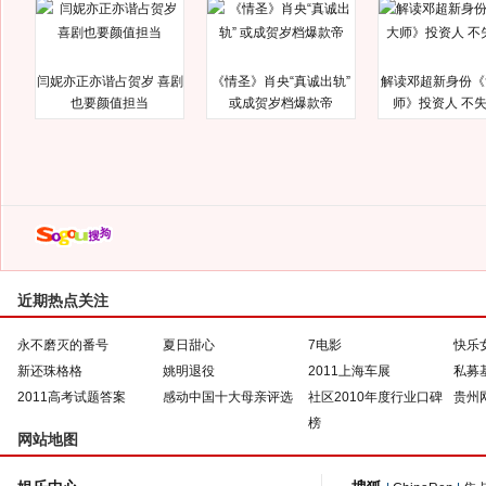
闫妮亦正亦谐占贺岁 喜剧
《情圣》肖央“真诚出轨”
解读邓超新身份《
也要颜值担当
或成贺岁档爆款帝
师》投资人 不
近期热点关注
永不磨灭的番号
夏日甜心
7电影
快乐
新还珠格格
姚明退役
2011上海车展
私募
2011高考试题答案
感动中国十大母亲评选
社区2010年度行业口碑
贵州
榜
网站地图