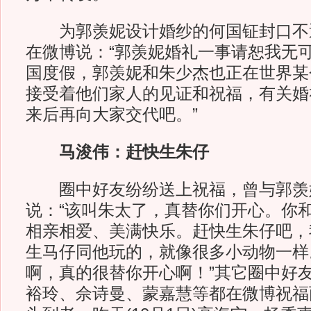
为郭羡妮设计婚纱的何国钲封口不
在微博说：“郭羡妮婚礼一事请恕我无
国度假，郭羡妮和朱少杰也正在世界某
接受着他们家人的见证和祝福，有关婚
来后再向大家交代吧。”
马浚伟：赶快生朱仔
圈中好友纷纷送上祝福，曾与郭羡
说：“该叫朱太了，真替你们开心。你
相亲相爱、美满快乐。赶快生朱仔吧，
生马仔同他玩的，就像很多小动物一样
啊，真的很替你开心啊！”其它圈中好
裕玲、佘诗曼、蒙嘉慧等都在微博祝福