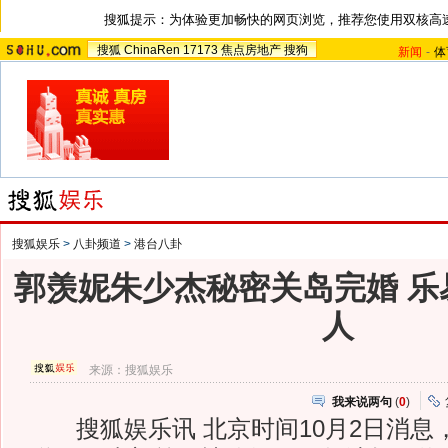
搜狐提示：为体验更加畅快的网页浏览，推荐您使用双核高
搜狐
ChinaRen
17173
焦点房地产
搜狗
新闻
-
体
搜狐娱乐
>
八卦频道
>
港台八卦
郭羡妮朱少杰秘密关岛完婚 乐
人
来源：
搜狐娱乐
我来说两句
(
0
)
搜狐娱乐讯 北京时间10月2日消息