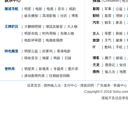
娱乐中心
搜狐
|
ChinaRen
|
焦
频道导航
|
明星
|
电影
|
电视
|
音乐
|
戏剧
新闻
|
军事
|
公益
|
|
娱乐播报
|
高清影视
|
社区
|
博客
财经
|
股票
|
理财
|
汽车
|
购车
|
家居
|
王牌栏目
|
大鹏嘚吧嘚
|
潮流实验室
|
大人物
|
明星在线
|
时尚周报
|
先锋人物
女人
|
母婴
|
新娘
|
|
电影评审团
|
电视收视榜
旅游
|
天气
|
健康
|
IT
|
数码
|
手机
|
特色频道
|
明星公益
|
好莱坞
|
香港电影
|
嘻哈音乐
|
独家
|
韩娱
|
日娱
博客
|
圈子
|
邮箱
|
天龙
|
鹿鼎记
|
短信
资料库
|
明星库
|
影视库
|
专题库
|
图片库
搜狗
|
输入法
|
地图
|
滚动新闻列表
|
往期娱首回顾
设置首页
-
搜狗输入法
-
支付中心
-
搜狐招聘
-
广告服务
-
客服中心
Copyright
©
2018 Sohu.com 
搜狐不良信息举