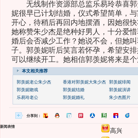
无线制作资源部总监乐易玲恭喜郭
妮很早已计划结婚，仪式希望简单，与
开心，待稍后再回内地摆酒，因她很快
她称赞朱少杰是绝种好男人，十分爱惜
婚后会否减少工作？她说不会，但她叫
子。郭羡妮听后笑言若怀孕，希望安排
可以继续开工。她相信郭羡妮将来是个
本文相关推荐
郭羡妮老公朱少杰
香港对郭羡妮大朱少杰
郭羡妮绯闻
郭羡妮吻戏
郭羡妮结婚
郭羡妮演讲
乐易玲老公
郭羡妮婚礼
朱少杰图片
分享到：
新闻表情
高兴