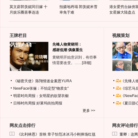
莫文蔚郭羡妮同日嫁 十
拍摄地坍塌 郭羡妮米雪
港女爱穷台妹傍富
月娱乐圈喜事连连
幸免于难
女星嫁大陆盘点
王牌栏目
视频策划
先锋人物黄晓明：
感谢低潮 偶像重生
黄晓明开始意识到，有些事
情需要改变。……
[详细]
《秘密天使》陈翔情迷金素恩YURA
《先锋人
NewFace张俪：不怕定型“物质女”
《综艺马
明星时尚周报：女明星的欲望衣橱
《NewF
日韩时尚周报
好莱坞街拍周报
《夏日甜
更多 >>
网友点击排行
网友评论排行
1
1
《比利林恩》首映 章子怡范冰冰冯小刚捧场红毯
董卿：这两