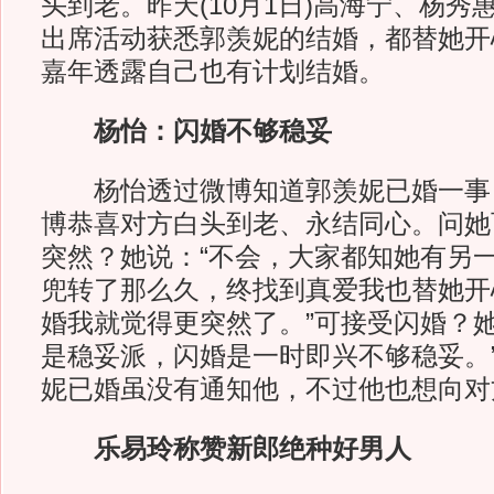
头到老。昨天(10月1日)高海宁、杨
出席活动获悉郭羡妮的结婚，都替她开
嘉年透露自己也有计划结婚。
杨怡：闪婚不够稳妥
杨怡透过微博知道郭羡妮已婚一事
博恭喜对方白头到老、永结同心。问她
突然？她说：“不会，大家都知她有另
兜转了那么久，终找到真爱我也替她开
婚我就觉得更突然了。”可接受闪婚？她
是稳妥派，闪婚是一时即兴不够稳妥。
妮已婚虽没有通知他，不过他也想向对
乐易玲称赞新郎绝种好男人