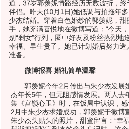
道，37岁郭羡妮情路经历无数波折，终
伴侣。昨天(10月1日)她低调与拍拖年
少杰结婚。穿着白色婚纱的郭羡妮，甜
手，她充满喜悦地在微博写道：“今天，
别“剩女”行列，圈中好友及粉丝热烈地
幸福、早生贵子。她已计划婚后努力造
准备。
微博报喜 婚礼简单温馨
郭羡妮今年2月传出与朱少杰发展姐
杰年长5年，但无阻感情发展。两人去
集《宫锁心玉》时，在饭局中认识，感
2月中朱少杰求婚成功，郭羡妮于微博
朱少杰头贴头的照片，甜蜜留言：“幸