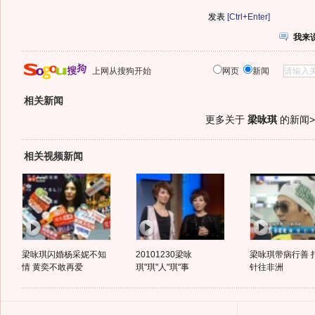
[Ctrl+Enter]
我来
上网从搜狗开始
网页
新闻
相关新闻
更多关于
梁咏琪
的新闻>
相关视频新闻
梁咏琪闪婚杨采妮不知
20101230梁咏
梁咏琪带病行善 
情 黄奕不敢再爱
琪"琪"人"琪"事
针往非洲