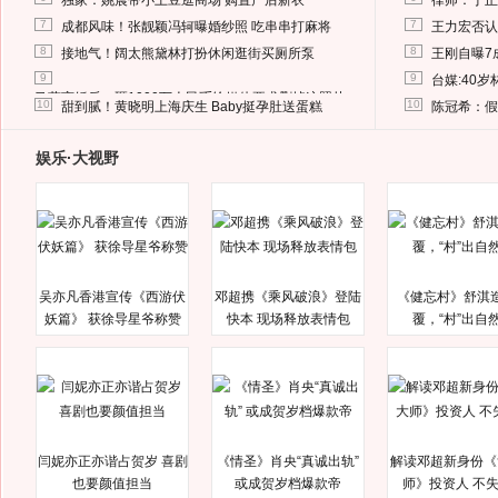
独家：姚晨带小土豆逛商场 购置产后新衣
律师：于正
7
7
成都风味！张靓颖冯轲曝婚纱照 吃串串打麻将
王力宏否认
8
8
接地气！阔太熊黛林打扮休闲逛街买厕所泵
王刚自曝7
9
9
台媒:40
马蓉离婚后，砸1000万人民币给媒体要求删掉这照片
10
10
甜到腻！黄晓明上海庆生 Baby挺孕肚送蛋糕
陈冠希：假
娱乐·大视野
吴亦凡香港宣传《西游伏
邓超携《乘风破浪》登陆
《健忘村》舒淇
妖篇》 获徐导星爷称赞
快本 现场释放表情包
覆，“村”出自
闫妮亦正亦谐占贺岁 喜剧
《情圣》肖央“真诚出轨”
解读邓超新身份《
也要颜值担当
或成贺岁档爆款帝
师》投资人 不