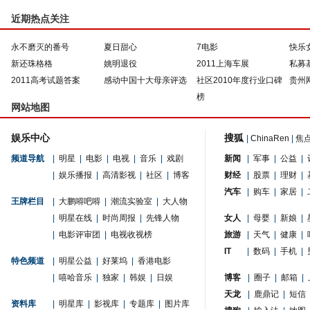
近期热点关注
永不磨灭的番号
夏日甜心
7电影
快乐
新还珠格格
姚明退役
2011上海车展
私募
2011高考试题答案
感动中国十大母亲评选
社区2010年度行业口碑
贵州
榜
网站地图
娱乐中心
搜狐
|
ChinaRen
|
焦
频道导航
|
明星
|
电影
|
电视
|
音乐
|
戏剧
新闻
|
军事
|
公益
|
|
娱乐播报
|
高清影视
|
社区
|
博客
财经
|
股票
|
理财
|
汽车
|
购车
|
家居
|
王牌栏目
|
大鹏嘚吧嘚
|
潮流实验室
|
大人物
|
明星在线
|
时尚周报
|
先锋人物
女人
|
母婴
|
新娘
|
|
电影评审团
|
电视收视榜
旅游
|
天气
|
健康
|
IT
|
数码
|
手机
|
特色频道
|
明星公益
|
好莱坞
|
香港电影
|
嘻哈音乐
|
独家
|
韩娱
|
日娱
博客
|
圈子
|
邮箱
|
天龙
|
鹿鼎记
|
短信
资料库
|
明星库
|
影视库
|
专题库
|
图片库