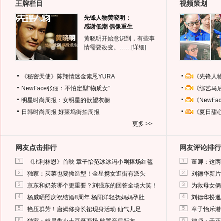
王牌栏目
视频策划
先锋人物黄晓明：
感谢低潮 偶像重生
黄晓明开始意识到，有些事
情需要改变。……
[详细]
《秘密天使》陈翔情迷金素恩YURA
《先锋人
NewFace张俪：不怕定型“物质女”
《综艺马
明星时尚周报：女明星的欲望衣橱
《NewF
日韩时尚周报
好莱坞街拍周报
《夏日甜
更多 >>
网友点击排行
网友评论排行
1
1
《比利林恩》首映 章子怡范冰冰冯小刚捧场红毯
董卿：这两
2
2
独家：买菜也要拗造型！金星携女逛街有派头
刘德华新片
3
3
京东和奶茶哪个更重要？刘强东的回答全场大笑！
为救母女俩
4
4
杨威晒照庆祝结婚8周年 杨阳洋轻抚妈妈孕肚
刘德华扮邋
5
5
艳压群芳！唐嫣修身长裙现身活动 仙气儿足
章子怡斥港
6
6