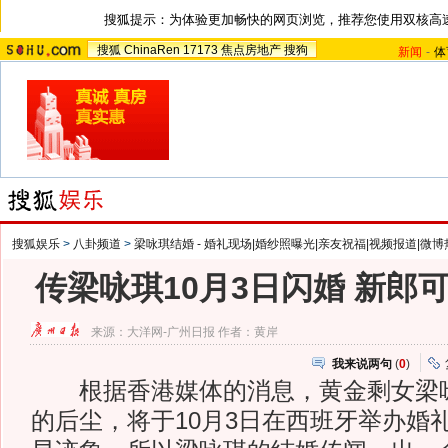
搜狐提示：为体验更加畅快的网页浏览，推荐您使用双核高
搜狐
ChinaRen
17173
焦点房地产
搜狗
新闻
-
体
搜狐娱乐
>
八卦频道
>
梁咏琪结婚 - 婚礼现场|婚纱照曝光|亲友祝福|视频报道|微博
传梁咏琪10月3日闪婚 新郎
来源：
大洋网-广州日报
作者：黄岸
我来说两句
(
0
)
根据香港媒体的消息，黄金剩女梁咏
的后尘，将于10月3日在西班牙举办婚