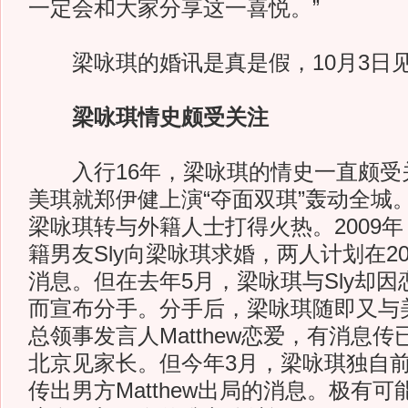
一定会和大家分享这一喜悦。”
梁咏琪的婚讯是真是假，10月3日
梁咏琪情史颇受关注
入行16年，梁咏琪的情史一直颇受关
美琪就郑伊健上演“夺面双琪”轰动全城。
梁咏琪转与外籍人士打得火热。2009
籍男友Sly向梁咏琪求婚，两人计划在2
消息。但在去年5月，梁咏琪与Sly却
而宣布分手。分手后，梁咏琪随即又与
总领事发言人Matthew恋爱，有消息
北京见家长。但今年3月，梁咏琪独自
传出男方Matthew出局的消息。极有