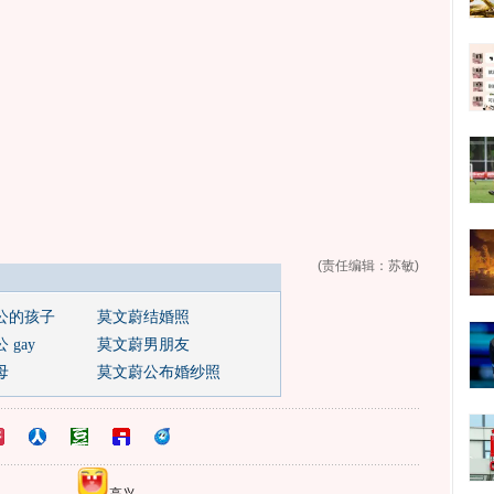
(责任编辑：苏敏)
公的孩子
莫文蔚结婚照
 gay
莫文蔚男朋友
母
莫文蔚公布婚纱照