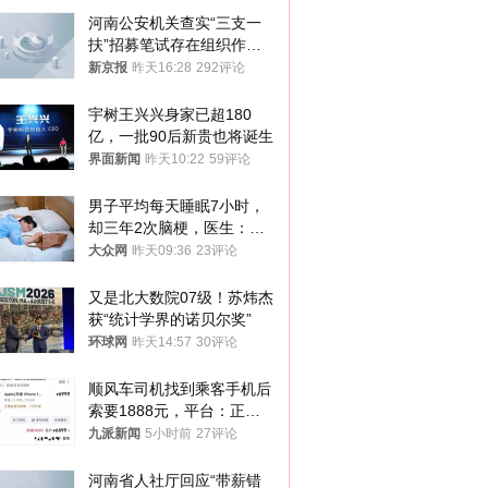
河南公安机关查实“三支一
扶”招募笔试存在组织作弊
犯罪行为
新京报
昨天16:28
292评论
宇树王兴兴身家已超180
亿，一批90后新贵也将诞生
界面新闻
昨天10:22
59评论
男子平均每天睡眠7小时，
却三年2次脑梗，医生：这
样睡觉更伤身
大众网
昨天09:36
23评论
又是北大数院07级！苏炜杰
获“统计学界的诺贝尔奖”
环球网
昨天14:57
30评论
顺风车司机找到乘客手机后
索要1888元，平台：正和
司机沟通协商
九派新闻
5小时前
27评论
河南省人社厅回应“带薪错