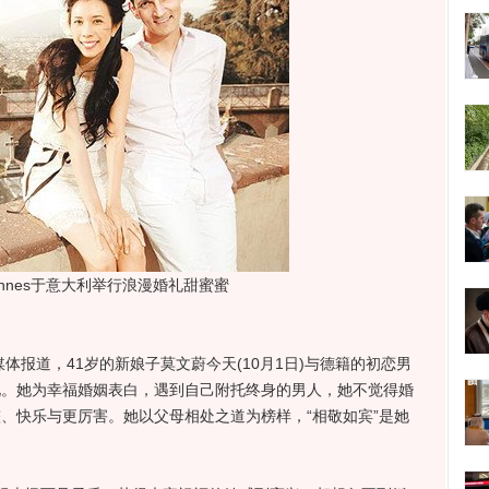
hannes于意大利举行浪漫婚礼甜蜜蜜
报道，41岁的新娘子莫文蔚今天(10月1日)与德籍的初恋男
行婚礼。她为幸福婚姻表白，遇到自己附托终身的男人，她不觉得婚
完整、快乐与更厉害。她以父母相处之道为榜样，“相敬如宾”是她