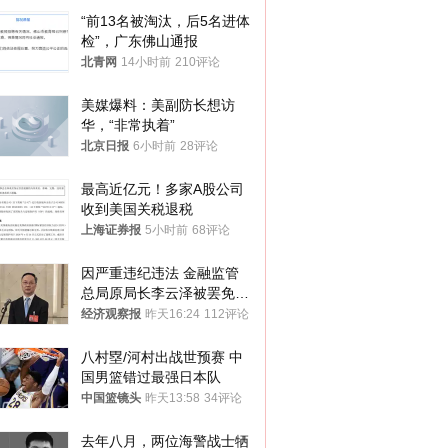
“前13名被淘汰，后5名进体
检”，广东佛山通报
北青网
14小时前
210评论
美媒爆料：美副防长想访
华，“非常执着”
北京日报
6小时前
28评论
最高近亿元！多家A股公司
收到美国关税退税
上海证券报
5小时前
68评论
因严重违纪违法 金融监管
总局原局长李云泽被罢免全
国人大代表
经济观察报
昨天16:24
112评论
八村塁/河村出战世预赛 中
国男篮错过最强日本队
中国篮镜头
昨天13:58
34评论
去年八月，两位海警战士牺