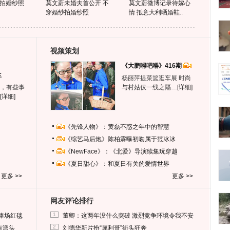
拍婚纱照
莫文蔚未婚夫首公开 不
莫文蔚微博记录待嫁心
穿婚纱拍婚纱照
情 抵意大利晒婚鞋..
视频策划
《大鹏嘚吧嘚》416期
生
杨丽萍提菜篮逛车展 时尚
，有些事
与村姑仅一线之隔…
[详细]
[详细]
《先锋人物》：黄磊不惑之年中的智慧
《综艺马后炮》陈柏霖曝初吻属于范冰冰
《NewFace》：《北爱》导演续集玩穿越
《夏日甜心》：和夏日有关的爱情世界
更多 >>
更多 >>
网友评论排行
1
捧场红毯
董卿：这两年没什么突破 激烈竞争环境令我不安
2
有派头
刘德华新片扮“犀利哥”街头狂奔