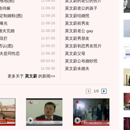
地(图)
莫文蔚的老公的照片
11-09-30
急待嫁
莫文蔚老公的孩子
11-09-30
定制婚鞋(图)
莫文蔚结婚照
11-09-26
曝光
莫文蔚前男友
11-08-28
婚夫完婚
莫文蔚老公 gay
11-08-28
阻拦
莫文蔚男朋友
11-07-06
认(图)
莫文蔚初恋男友照片
11-06-22
夫是同性恋
莫文蔚父母
11-06-20
莫文蔚公布婚纱照
09-03-01
莫文蔚未婚夫
11-06-30
更多关于
莫文蔚
的新闻>>
1/3