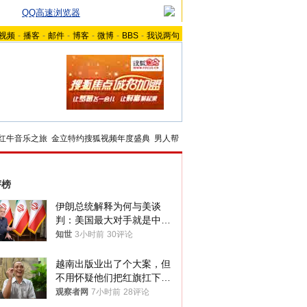
QQ高速浏览器
视频
-
播客
-
邮件
-
博客
-
微博
-
BBS
-
我说两句
红牛音乐之旅
金立特约搜狐视频年度盛典
男人帮
评榜
伊朗总统解释为何与美谈
判：美国最大对手就是中
国，但他们也在对话
知世
3小时前
30评论
越南出版业出了个大案，但
不用怀疑他们把红旗扛下去
的决心
观察者网
7小时前
28评论