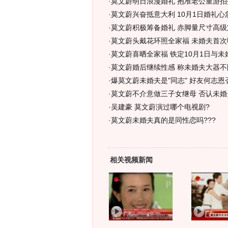
·
莫文蔚明日浪漫婚礼 抱准老公重游拍拖
·
莫文蔚兴奋抵意大利 10月1日婚礼心
·
莫文蔚积极筹备婚礼 赤脚量尺寸高级
·
莫文蔚头戴花环照全家福 未婚夫首次
·
莫文蔚喜晒全家福 铁定10月1日与未
·
莫文蔚婚后继续性感 称未婚夫大器不
·
爆莫文蔚未婚夫是"同志" 好友何志恩否
·
莫文蔚不介意做三子女继母 否认未婚
·
吴建豪 莫文蔚演过哪个电视剧?
·
莫文蔚未婚夫真的是同性恋吗???
相关视频新闻