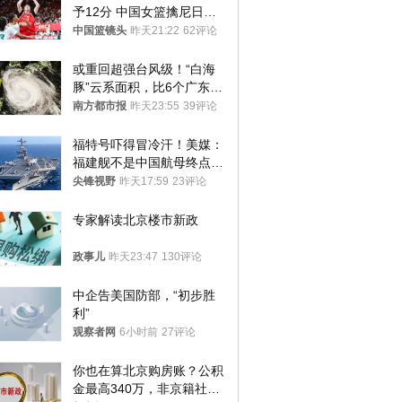
予12分 中国女篮擒尼日利
亚
中国篮镜头
昨天21:22
62评论
或重回超强台风级！“白海
豚”云系面积，比6个广东还
大！深圳官方：注意这件事
南方都市报
昨天23:55
39评论
福特号吓得冒冷汗！美媒：
福建舰不是中国航母终点，
而是新起点！
尖锋视野
昨天17:59
23评论
专家解读北京楼市新政
政事儿
昨天23:47
130评论
中企告美国防部，“初步胜
利”
观察者网
6小时前
27评论
你也在算北京购房账？公积
金最高340万，非京籍社保