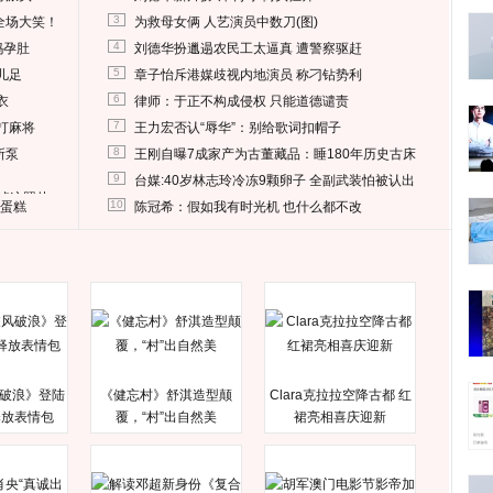
3
全场大笑！
为救母女俩 人艺演员中数刀(图)
4
妈孕肚
刘德华扮邋遢农民工太逼真 遭警察驱赶
5
儿足
章子怡斥港媒歧视内地演员 称刁钻势利
6
衣
律师：于正不构成侵权 只能道德谴责
7
打麻将
王力宏否认“辱华”：别给歌词扣帽子
8
所泵
王刚自曝7成家产为古董藏品：睡180年历史古床
9
台媒:40岁林志玲冷冻9颗卵子 全副武装怕被认出
删掉这照片
10
送蛋糕
陈冠希：假如我有时光机 也什么都不改
破浪》登陆
《健忘村》舒淇造型颠
Clara克拉拉空降古都 红
释放表情包
覆，“村”出自然美
裙亮相喜庆迎新