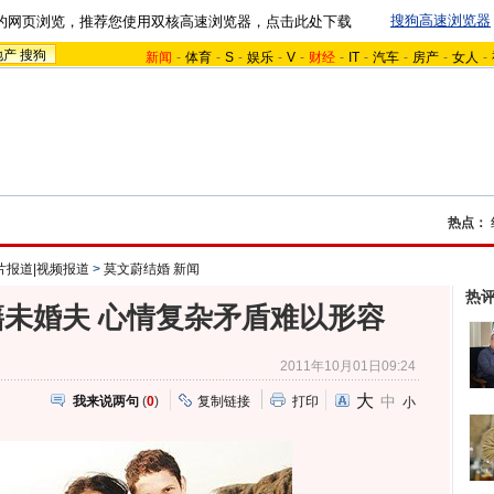
搜狗高速浏览器
的网页浏览，推荐您使用双核高速浏览器，点击此处下载
地产
搜狗
新闻
-
体育
-
S
-
娱乐
-
V
-
财经
-
IT
-
汽车
-
房产
-
女人
-
热点：
片报道|视频报道
>
莫文蔚结婚 新闻
热
未婚夫 心情复杂矛盾难以形容
2011年10月01日09:24
大
中
我来说两句
(
0
)
复制链接
打印
小