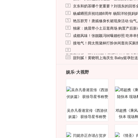
3
京东和奶茶哪个更重要？刘强东的回答
4
杨威晒照庆祝结婚8周年 杨阳洋轻抚妈
5
艳压群芳！唐嫣修身长裙现身活动 仙气
6
独家：姚晨带小土豆逛商场 购置产后新
7
成都风味！张靓颖冯轲曝婚纱照 吃串串
8
接地气！阔太熊黛林打扮休闲逛街买厕
9
马蓉离婚后，砸1000万人民币给媒体要求
10
甜到腻！黄晓明上海庆生 Baby挺孕肚
娱乐·大视野
吴亦凡香港宣传《西游伏
邓超携《乘风
妖篇》 获徐导星爷称赞
快本 现场