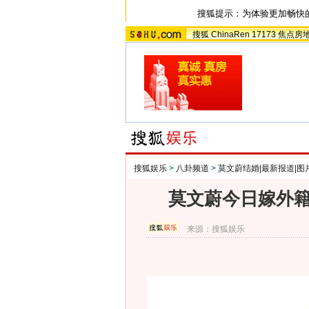
搜狐提示：为体验更加畅快
搜狐
ChinaRen
17173
焦点房
搜狐娱乐
>
八卦频道
>
莫文蔚结婚|最新报道|图
莫文蔚今日嫁外籍
来源：
搜狐娱乐