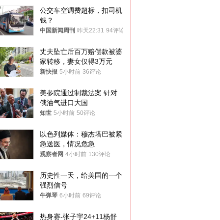
公交车空调费超标，扣司机
钱？
中国新闻周刊
昨天22:31
94评论
丈夫坠亡后百万赔偿款被婆
家转移，妻女仅得3万元
新快报
5小时前
36评论
美参院通过制裁法案 针对
俄油气进口大国
知世
5小时前
50评论
以色列媒体：穆杰塔巴被紧
急送医，情况危急
观察者网
4小时前
130评论
历史性一天，给美国的一个
强烈信号
牛弹琴
6小时前
69评论
热身赛-张子宇24+11杨舒