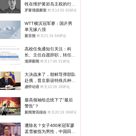
牲在维护黄岩岛主权的行动
中
罗富强观察室
昨天14:55
83评论
WTT横滨冠军赛：国乒男
单无缘八强
新京报
昨天21:16
64评论
高校任免通知引关注：科
长、主任自愿辞职，转任思
政辅导员
澎湃新闻
昨天17:00
31评论
大决战来了，朝鲜导弹部队
赴俄，普京新设特殊兵种，
76岁老将扛旗
虚怀论语
昨天10:28
28评论
最高领袖给总统下了“最后
警告”？
新闻资讯综合
昨天20:19
38评论
遭除名？女子400米冠军廖
孟雪被指为男性，中国田协