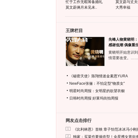
忙于工作无暇筹备婚礼
莫文蔚与丈夫
莫文蔚俩月未见未..
大秀幸福
王牌栏目
先锋人物黄晓明：
感谢低潮 偶像重
黄晓明开始意识到
情需要改变。……
《秘密天使》陈翔情迷金素恩YURA
NewFace张俪：不怕定型“物质女”
明星时尚周报：女明星的欲望衣橱
日韩时尚周报
好莱坞街拍周报
网友点击排行
1
《比利林恩》首映 章子怡范冰冰冯小刚
2
独家：买菜也要拗造型！金星携女逛街