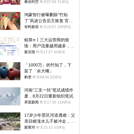
默不作声
拳击时空
昨天07:04
51评论
鸿蒙智行被曝删除“竹知
了”风波公告后又恢复 官媒
曾力挺：劝华为要大度的，
有料新语
昨天16:07
209评论
你们适不适合？
鲸算π丨三大运营商的烦
恼：用户流量越用越多，收
入却越来越少
新京报
昨天17:27
44评论
「1000万」的竹知了，下
架了「余大嘴」
豹变
昨天08:00
82评论
河南“三支一扶”笔试成绩作
废，8月22日重新组织笔试
界面新闻
昨天17:30
118评论
17岁少年景区河道遇难：父
亲目睹涨水儿子被冲走，当
地排除上游泄洪，家属盼厘
新黄河
昨天15:15
33评论
清责任