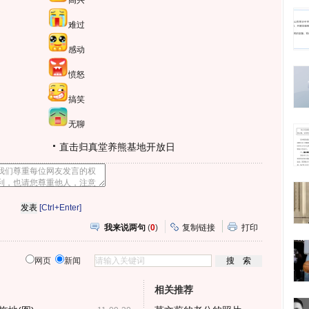
高兴
难过
感动
愤怒
搞笑
无聊
直击归真堂养熊基地开放日
[Ctrl+Enter]
我来说两句
(
0
)
复制链接
打印
网页
新闻
相关推荐