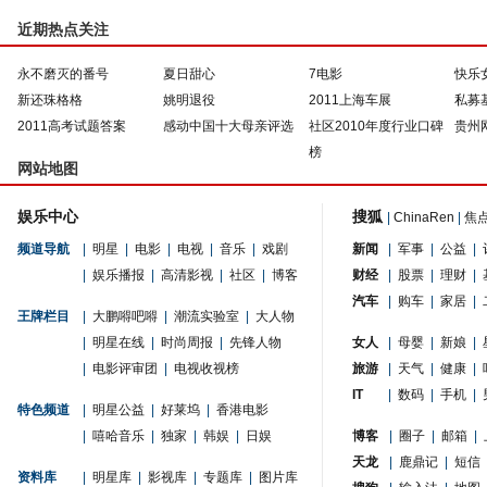
近期热点关注
永不磨灭的番号
夏日甜心
7电影
快乐
新还珠格格
姚明退役
2011上海车展
私募
2011高考试题答案
感动中国十大母亲评选
社区2010年度行业口碑
贵州
榜
网站地图
娱乐中心
搜狐
|
ChinaRen
|
焦
频道导航
|
明星
|
电影
|
电视
|
音乐
|
戏剧
新闻
|
军事
|
公益
|
|
娱乐播报
|
高清影视
|
社区
|
博客
财经
|
股票
|
理财
|
汽车
|
购车
|
家居
|
王牌栏目
|
大鹏嘚吧嘚
|
潮流实验室
|
大人物
|
明星在线
|
时尚周报
|
先锋人物
女人
|
母婴
|
新娘
|
|
电影评审团
|
电视收视榜
旅游
|
天气
|
健康
|
IT
|
数码
|
手机
|
特色频道
|
明星公益
|
好莱坞
|
香港电影
|
嘻哈音乐
|
独家
|
韩娱
|
日娱
博客
|
圈子
|
邮箱
|
天龙
|
鹿鼎记
|
短信
资料库
|
明星库
|
影视库
|
专题库
|
图片库