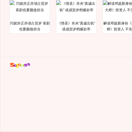
闫妮亦正亦谐占贺岁 喜剧
《情圣》肖央“真诚出轨”
解读邓超新身份《
也要颜值担当
或成贺岁档爆款帝
师》投资人 不