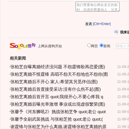
[Ctrl+Enter]
我来
上网从搜狗开始
网页
新闻
相关新闻
·
张柏芝自曝离婚经济没问题 不怨霆锋盼再恋爱(图)
11-09-
·
张柏芝离婚不恨霆锋 高唱不怨天不怨地也不怨你(图
11-09-
·
张柏芝离婚后不开心 家人:希望其另觅伴侣(图)
11-09-
·
张柏芝离婚后首度接受采访:没有什么伤不起(图)
11-09-
·
张柏芝离婚后首开言 quot;我很开心,不要心疼我 q
11-09-
·
张柏芝离婚后曝光率激增 事业或出现虚假繁荣(图)
11-09-
·
张馨予《河东狮吼2》挑战张柏芝争 quot;老公 quot
11-08-
·
张馨予全副武装挑战 与张柏芝抢 quot;老公 quot;(
11-08-
·
谢霆锋与张柏芝为什么离婚,谢霆锋张柏芝离婚的原
11-06-