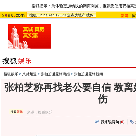
搜狐提示：为体验更加畅快的网页浏览，推荐您使用双核高
搜狐
ChinaRen
17173
焦点房地产
搜狗
新闻
-
体
搜狐娱乐
>
八卦频道
>
张柏芝谢霆锋离婚
>
张柏芝谢霆锋新闻
张柏芝称再找老公要自信 教离
伤
来源：
搜狐娱乐
我来说两句
(
0
)