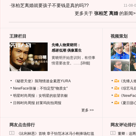
·
张柏芝离婚就要孩子不要钱是真的吗??
11-08-
更多关于
张柏芝 离婚
的新闻>
王牌栏目
视频策划
先锋人物黄晓明：
感谢低潮 偶像重生
黄晓明开始意识到，有些事
情需要改变。……
[详细]
《秘密天使》陈翔情迷金素恩YURA
《先锋人
NewFace张俪：不怕定型“物质女”
《综艺马
明星时尚周报：女明星的欲望衣橱
《NewF
日韩时尚周报
好莱坞街拍周报
《夏日甜
更多 >>
网友点击排行
网友评论排行
1
1
《比利林恩》首映 章子怡范冰冰冯小刚捧场红毯
董卿：这两