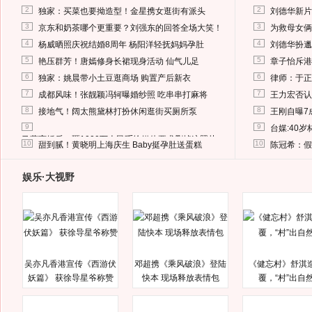
2
2
独家：买菜也要拗造型！金星携女逛街有派头
刘德华新片
3
3
京东和奶茶哪个更重要？刘强东的回答全场大笑！
为救母女俩
4
4
杨威晒照庆祝结婚8周年 杨阳洋轻抚妈妈孕肚
刘德华扮邋
5
5
艳压群芳！唐嫣修身长裙现身活动 仙气儿足
章子怡斥港
6
6
独家：姚晨带小土豆逛商场 购置产后新衣
律师：于正
7
7
成都风味！张靓颖冯轲曝婚纱照 吃串串打麻将
王力宏否认
8
8
接地气！阔太熊黛林打扮休闲逛街买厕所泵
王刚自曝7
9
9
台媒:40
马蓉离婚后，砸1000万人民币给媒体要求删掉这照片
10
10
甜到腻！黄晓明上海庆生 Baby挺孕肚送蛋糕
陈冠希：假
娱乐·大视野
吴亦凡香港宣传《西游伏
邓超携《乘风破浪》登陆
《健忘村》舒淇
妖篇》 获徐导星爷称赞
快本 现场释放表情包
覆，“村”出自