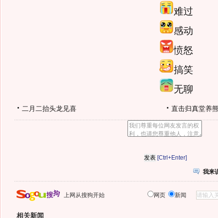
难过
感动
愤怒
搞笑
无聊
二月二抬头龙见喜
直击归真堂养
[Ctrl+Enter]
我来
上网从搜狗开始
网页
新闻
相关新闻