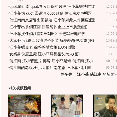
·
quot;俏江南 quot;卷入回锅油风波 汪小菲微博忙致
11-09-
·
汪小菲为 quot;回锅油 quot;致歉 俏江南发声明澄
11-09-
·
俏江南南京店冒出回锅油 汪小菲对此未作回应(图)
11-09-
·
汪小菲出掌俏江南 回应餐饮企业上市质疑(图)
11-06-
·
汪小菲接任俏江南CEO职位 欲进军房地产界
11-06-
·
大S汪小菲返回台湾过圣诞节 徐妈妈哭见女婿(图)
10-12-
·
汪小菲赠金表 徐爸爸赞女婿100分!(图)
10-12-
·
女婿身份度圣诞 汪小菲拜见岳父大人(图)
10-12-
·
俏江南 汪小菲照片 博客 汪小菲是谁 俏江南 汪小
09-12-
·
俏江南的老板汪小菲 俏江南老总 汪小菲 俏江南
09-07-
更多关于
汪小菲 俏江南
的新闻>
相关视频新闻