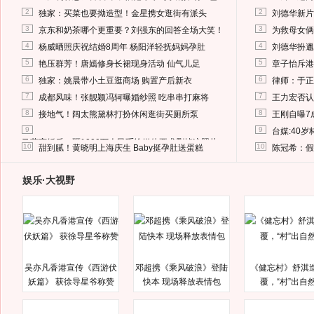
2
2
独家：买菜也要拗造型！金星携女逛街有派头
刘德华新片
3
3
京东和奶茶哪个更重要？刘强东的回答全场大笑！
为救母女俩
4
4
杨威晒照庆祝结婚8周年 杨阳洋轻抚妈妈孕肚
刘德华扮邋
5
5
艳压群芳！唐嫣修身长裙现身活动 仙气儿足
章子怡斥港
6
6
独家：姚晨带小土豆逛商场 购置产后新衣
律师：于正
7
7
成都风味！张靓颖冯轲曝婚纱照 吃串串打麻将
王力宏否认
8
8
接地气！阔太熊黛林打扮休闲逛街买厕所泵
王刚自曝7
9
9
台媒:40
马蓉离婚后，砸1000万人民币给媒体要求删掉这照片
10
10
甜到腻！黄晓明上海庆生 Baby挺孕肚送蛋糕
陈冠希：假
娱乐·大视野
吴亦凡香港宣传《西游伏
邓超携《乘风破浪》登陆
《健忘村》舒淇
妖篇》 获徐导星爷称赞
快本 现场释放表情包
覆，“村”出自