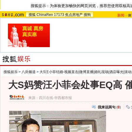
搜狐提示：为体验更加畅快的网页浏览，推荐您使用双核高
搜狐
ChinaRen
17173
焦点房地产
搜狗
新闻
-
体
搜狐娱乐
>
八卦频道
>
大S汪小菲结婚-视频直击|微博直播|婚礼现场|酒店曝光|滚动
大S妈赞汪小菲会处事EQ高 
来源：
四川在线-华西都市报
我来说两句
(
0
)