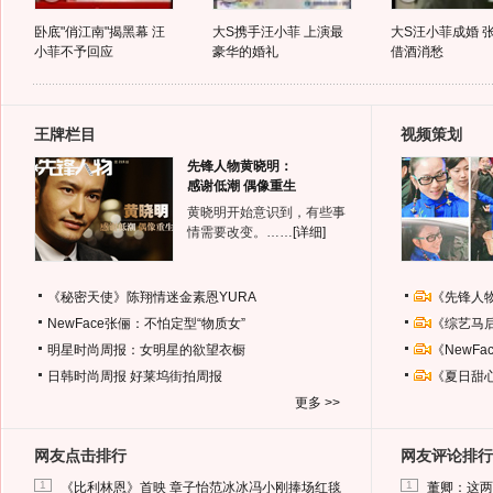
卧底"俏江南"揭黑幕 汪
大S携手汪小菲 上演最
大S汪小菲成婚 
小菲不予回应
豪华的婚礼
借酒消愁
王牌栏目
视频策划
先锋人物黄晓明：
感谢低潮 偶像重生
黄晓明开始意识到，有些事
情需要改变。……
[详细]
《秘密天使》陈翔情迷金素恩YURA
《先锋人
NewFace张俪：不怕定型“物质女”
《综艺马
明星时尚周报：女明星的欲望衣橱
《NewF
日韩时尚周报
好莱坞街拍周报
《夏日甜
更多 >>
网友点击排行
网友评论排行
1
1
《比利林恩》首映 章子怡范冰冰冯小刚捧场红毯
董卿：这两