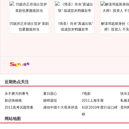
闫妮亦正亦谐占贺岁 喜剧
《情圣》肖央“真诚出轨”
解读邓超新身份《
也要颜值担当
或成贺岁档爆款帝
师》投资人 不
近期热点关注
永不磨灭的番号
夏日甜心
7电影
快乐
新还珠格格
姚明退役
2011上海车展
私募
2011高考试题答案
感动中国十大母亲评选
社区2010年度行业口碑
贵州
榜
网站地图