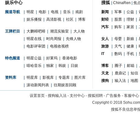
娱乐中心
搜狐
|
ChinaRen
|
焦
频道导航
|
明星
|
电影
|
电视
|
音乐
|
戏剧
新闻
|
军事
|
公益
|
|
娱乐播报
|
高清影视
|
社区
|
博客
财经
|
股票
|
理财
|
汽车
|
购车
|
家居
|
王牌栏目
|
大鹏嘚吧嘚
|
潮流实验室
|
大人物
|
明星在线
|
时尚周报
|
先锋人物
女人
|
母婴
|
新娘
|
|
电影评审团
|
电视收视榜
旅游
|
天气
|
健康
|
IT
|
数码
|
手机
|
特色频道
|
明星公益
|
好莱坞
|
香港电影
|
嘻哈音乐
|
独家
|
韩娱
|
日娱
博客
|
圈子
|
邮箱
|
天龙
|
鹿鼎记
|
短信
资料库
|
明星库
|
影视库
|
专题库
|
图片库
搜狗
|
输入法
|
地图
|
滚动新闻列表
|
往期娱首回顾
设置首页
-
搜狗输入法
-
支付中心
-
搜狐招聘
-
广告服务
-
客服中心
Copyright
©
2018 Sohu.com 
搜狐不良信息举