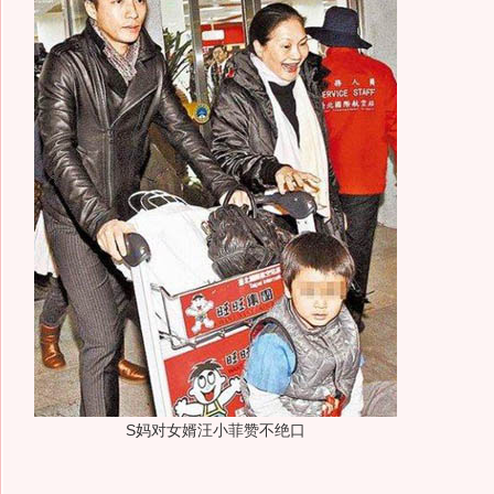
S妈对女婿汪小菲赞不绝口