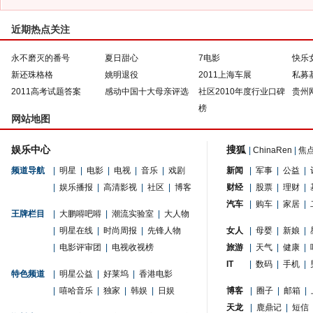
近期热点关注
永不磨灭的番号
夏日甜心
7电影
快乐
新还珠格格
姚明退役
2011上海车展
私募
2011高考试题答案
感动中国十大母亲评选
社区2010年度行业口碑
贵州
榜
网站地图
娱乐中心
搜狐
|
ChinaRen
|
焦
频道导航
|
明星
|
电影
|
电视
|
音乐
|
戏剧
新闻
|
军事
|
公益
|
|
娱乐播报
|
高清影视
|
社区
|
博客
财经
|
股票
|
理财
|
汽车
|
购车
|
家居
|
王牌栏目
|
大鹏嘚吧嘚
|
潮流实验室
|
大人物
|
明星在线
|
时尚周报
|
先锋人物
女人
|
母婴
|
新娘
|
|
电影评审团
|
电视收视榜
旅游
|
天气
|
健康
|
IT
|
数码
|
手机
|
特色频道
|
明星公益
|
好莱坞
|
香港电影
|
嘻哈音乐
|
独家
|
韩娱
|
日娱
博客
|
圈子
|
邮箱
|
天龙
|
鹿鼎记
|
短信