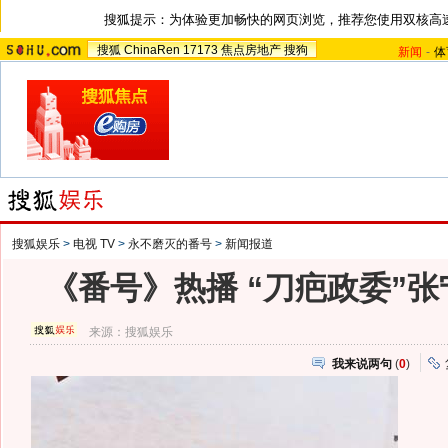
搜狐提示：为体验更加畅快的网页浏览，推荐您使用双核高
搜狐
ChinaRen
17173
焦点房地产
搜狗
新闻
-
体
搜狐娱乐
>
电视 TV
>
永不磨灭的番号
>
新闻报道
《番号》热播 “刀疤政委”张
来源：
搜狐娱乐
我来说两句
(
0
)