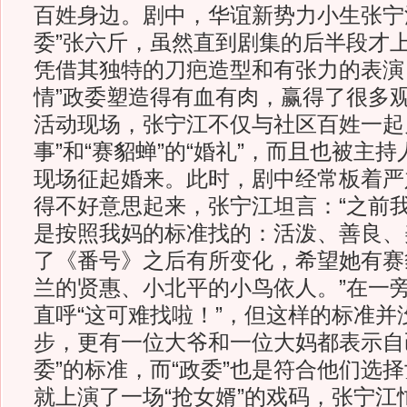
百姓身边。剧中，华谊新势力小生张宁
委”张六斤，虽然直到剧集的后半段才
凭借其独特的刀疤造型和有张力的表演
情”政委塑造得有血有肉，赢得了很多
活动现场，张宁江不仅与社区百姓一起
事”和“赛貂蝉”的“婚礼”，而且也被主
现场征起婚来。此时，剧中经常板着严
得不好意思起来，张宁江坦言：“之前
是按照我妈的标准找的：活泼、善良、
了《番号》之后有所变化，希望她有赛
兰的贤惠、小北平的小鸟依人。”在一旁
直呼“这可难找啦！”，但这样的标准并
步，更有一位大爷和一位大妈都表示自
委”的标准，而“政委”也是符合他们选
就上演了一场“抢女婿”的戏码，张宁江