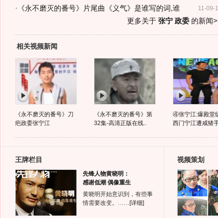
·
《永不磨灭的番号》片尾曲《义气》是谁写的词,谁
11-09-
更多关于
张宁 政委
的新闻>
相关视频新闻
《永不磨灭的番号》刀
《永不磨灭的番号》第
④张宁江:爆殿堂
疤政委张宁江
32集-高清正版在线..
西门宁江遭咸猪手.
王牌栏目
视频策划
先锋人物黄晓明：
感谢低潮 偶像重生
黄晓明开始意识到，有些事
情需要改变。……
[详细]