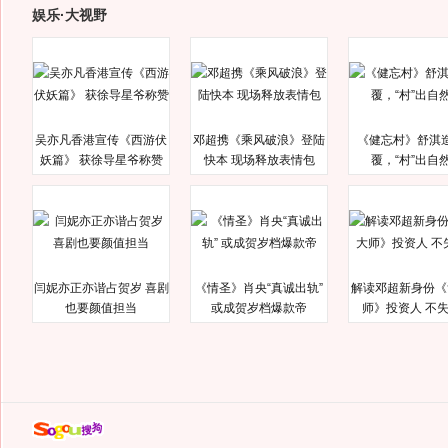
娱乐·大视野
吴亦凡香港宣传《西游伏
邓超携《乘风破浪》登陆
《健忘村》舒淇
妖篇》 获徐导星爷称赞
快本 现场释放表情包
覆，“村”出自
闫妮亦正亦谐占贺岁 喜剧
《情圣》肖央“真诚出轨”
解读邓超新身份《
也要颜值担当
或成贺岁档爆款帝
师》投资人 不