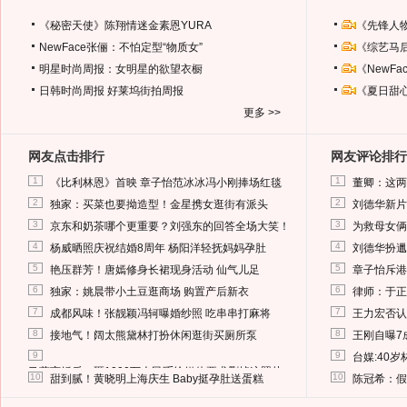
《秘密天使》陈翔情迷金素恩YURA
《先锋人
NewFace张俪：不怕定型“物质女”
《综艺马
明星时尚周报：女明星的欲望衣橱
《NewF
日韩时尚周报
好莱坞街拍周报
《夏日甜
更多 >>
网友点击排行
网友评论排行
1
1
《比利林恩》首映 章子怡范冰冰冯小刚捧场红毯
董卿：这两
2
2
独家：买菜也要拗造型！金星携女逛街有派头
刘德华新片
3
3
京东和奶茶哪个更重要？刘强东的回答全场大笑！
为救母女俩
4
4
杨威晒照庆祝结婚8周年 杨阳洋轻抚妈妈孕肚
刘德华扮邋
5
5
艳压群芳！唐嫣修身长裙现身活动 仙气儿足
章子怡斥港
6
6
独家：姚晨带小土豆逛商场 购置产后新衣
律师：于正
7
7
成都风味！张靓颖冯轲曝婚纱照 吃串串打麻将
王力宏否认
8
8
接地气！阔太熊黛林打扮休闲逛街买厕所泵
王刚自曝7
9
9
台媒:40
马蓉离婚后，砸1000万人民币给媒体要求删掉这照片
10
10
甜到腻！黄晓明上海庆生 Baby挺孕肚送蛋糕
陈冠希：假