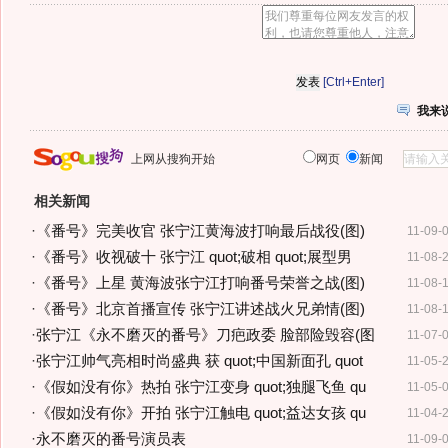
[Ctrl+Enter]
我来
上网从搜狗开始
网页
新闻
相关新闻
·
《番号》完美收官 张宁江黄海波打响最后战役(图)
11-09-
·
《番号》收视破十 张宁江 quot;破相 quot;展型男
11-08-
·
《番号》上星 黄海波张宁江打响番号荣誉之战(图)
11-08-
·
《番号》北京首播宣传 张宁江讲述战火兄弟情(图)
11-08-
·
张宁江《永不磨灭的番号》刀疤政委 脸部险毁容(图
11-07-
·
张宁江帅气亮相时尚盛典 获 quot;中国新面孔 quot
11-05-
·
《假如没有你》热拍 张宁江变身 quot;独腿飞鱼 qu
11-05-
·
《假如没有你》开拍 张宁江触电 quot;益达女孩 qu
11-04-
·
永不磨灭的番号演员表
11-09-