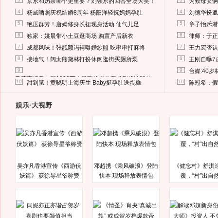
京东和奶茶哪个更重要？刘强东的回答全场大笑！
为救母女俩
4
4
杨威晒照庆祝结婚8周年 杨阳洋轻抚妈妈孕肚
刘德华扮邋
5
5
艳压群芳！唐嫣修身长裙现身活动 仙气儿足
章子怡斥港
6
6
独家：姚晨带小土豆逛商场 购置产后新衣
律师：于正
7
7
成都风味！张靓颖冯轲曝婚纱照 吃串串打麻将
王力宏否认
8
8
接地气！阔太熊黛林打扮休闲逛街买厕所泵
王刚自曝7
9
9
台媒:40
马蓉离婚后，砸1000万人民币给媒体要求删掉这照片
10
10
甜到腻！黄晓明上海庆生 Baby挺孕肚送蛋糕
陈冠希：假
娱乐·大视野
吴亦凡香港宣传《西游伏
邓超携《乘风破浪》登陆
《健忘村》舒淇
妖篇》 获徐导星爷称赞
快本 现场释放表情包
覆，“村”出自