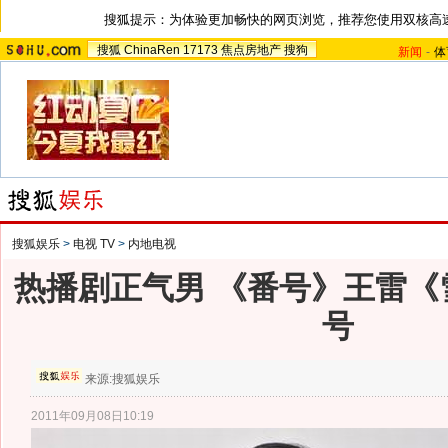
搜狐提示：为体验更加畅快的网页浏览，推荐您使用双核高
搜狐
ChinaRen
17173
焦点房地产
搜狗
新闻
-
体
搜狐娱乐
>
电视 TV
>
内地电视
热播剧正气男 《番号》王雷《
号
来源:
搜狐娱乐
2011年09月08日10:19