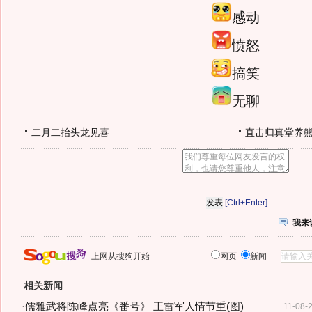
感动
愤怒
搞笑
无聊
二月二抬头龙见喜
直击归真堂养
[Ctrl+Enter]
我来
上网从搜狗开始
网页
新闻
相关新闻
·
儒雅武将陈峰点亮《番号》 王雷军人情节重(图)
11-08-