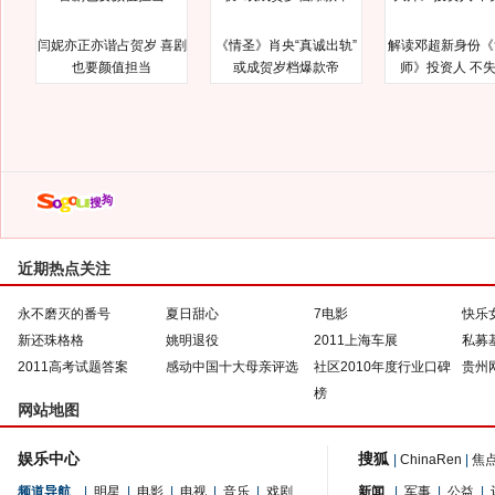
闫妮亦正亦谐占贺岁 喜剧
《情圣》肖央“真诚出轨”
解读邓超新身份《
也要颜值担当
或成贺岁档爆款帝
师》投资人 不
近期热点关注
永不磨灭的番号
夏日甜心
7电影
快乐
新还珠格格
姚明退役
2011上海车展
私募
2011高考试题答案
感动中国十大母亲评选
社区2010年度行业口碑
贵州
榜
网站地图
娱乐中心
搜狐
|
ChinaRen
|
焦
频道导航
|
明星
|
电影
|
电视
|
音乐
|
戏剧
新闻
|
军事
|
公益
|