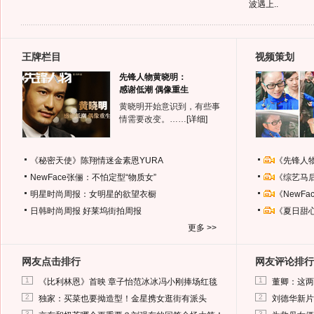
波遇上..
王牌栏目
视频策划
先锋人物黄晓明：
感谢低潮 偶像重生
黄晓明开始意识到，有些事
情需要改变。……
[详细]
《秘密天使》陈翔情迷金素恩YURA
《先锋人
NewFace张俪：不怕定型“物质女”
《综艺马
明星时尚周报：女明星的欲望衣橱
《NewF
日韩时尚周报
好莱坞街拍周报
《夏日甜
更多 >>
网友点击排行
网友评论排行
1
1
《比利林恩》首映 章子怡范冰冰冯小刚捧场红毯
董卿：这两
2
2
独家：买菜也要拗造型！金星携女逛街有派头
刘德华新片
3
3