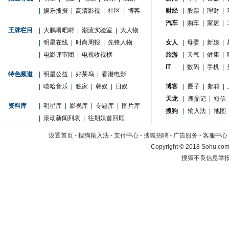
|
娱乐播报
|
高清影视
|
社区
|
博客
财经
|
股票
|
理财
|
汽车
|
购车
|
家居
|
王牌栏目
|
大鹏嘚吧嘚
|
潮流实验室
|
大人物
|
明星在线
|
时尚周报
|
先锋人物
女人
|
母婴
|
新娘
|
|
电影评审团
|
电视收视榜
旅游
|
天气
|
健康
|
IT
|
数码
|
手机
|
特色频道
|
明星公益
|
好莱坞
|
香港电影
|
嘻哈音乐
|
独家
|
韩娱
|
日娱
博客
|
圈子
|
邮箱
|
天龙
|
鹿鼎记
|
短信
资料库
|
明星库
|
影视库
|
专题库
|
图片库
搜狗
|
输入法
|
地图
|
滚动新闻列表
|
往期娱首回顾
设置首页
-
搜狗输入法
-
支付中心
-
搜狐招聘
-
广告服务
-
客服中心
Copyright
©
2018 Sohu.com 
搜狐不良信息举