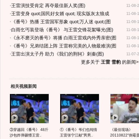
·
王雷演技受肯定 再夺最佳新人奖(图)
11-08-
·
王雷变身 quot;国民好女婿 quot; 现实版灰太狼成
11-08-
·
《番号》热播 王雷国军形象 quot;万人迷 quot;(图
11-08-
·
白雨乞丐装登场《番号》 与王雷交锋花絮曝光(图)
11-08-
·
《永不磨灭的番号》将播 白雨王雷戏内外秀亲密(图
11-08-
·
《番号》兄弟结团上阵 王雷称完美的人物最难演(图
11-08-
·
王雷出演太子丹 助力《我们的荆轲》刺秦(图)
11-07-
更多关于
王雷 雪豹
的新闻>
相关视频新闻
③穿越回《番号》 48斤
①《番号》爷们也纯情
《最佳现场》
沙包炸弹砸懵王雷..
王雷张宁江献"男男..
20110822"倒霉