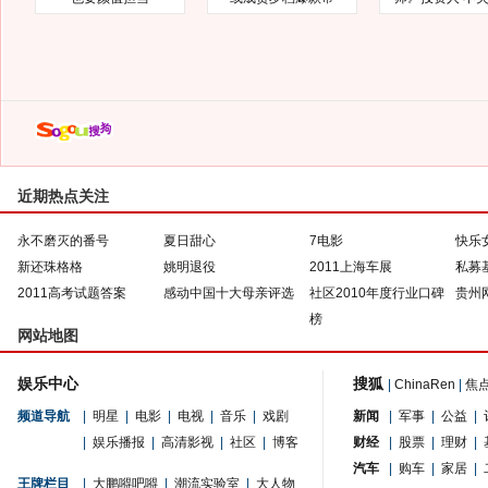
近期热点关注
永不磨灭的番号
夏日甜心
7电影
快乐
新还珠格格
姚明退役
2011上海车展
私募
2011高考试题答案
感动中国十大母亲评选
社区2010年度行业口碑
贵州
榜
网站地图
娱乐中心
搜狐
|
ChinaRen
|
焦
频道导航
|
明星
|
电影
|
电视
|
音乐
|
戏剧
新闻
|
军事
|
公益
|
|
娱乐播报
|
高清影视
|
社区
|
博客
财经
|
股票
|
理财
|
汽车
|
购车
|
家居
|
王牌栏目
|
大鹏嘚吧嘚
|
潮流实验室
|
大人物