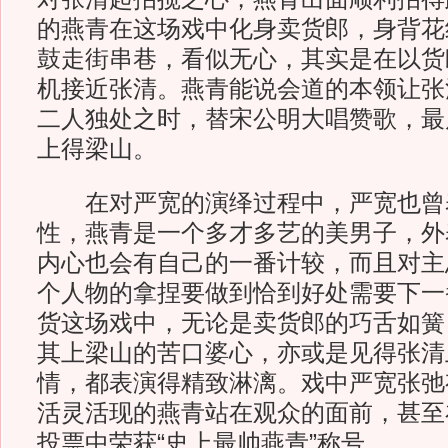
的燕青在这场戏中化身卖货郎，身背花
鼓走街串巷，看似无心，其实是在以货
机接近张清。燕青能说会道的本领让张
二人独处之时，替宋公明大唱赞歌，最
上得梁山。
在对严宽的演绎过程中，严宽也曾
性，燕青是一个多才多艺的美男子，外
内心也会有自己的一番计较，而且对主
个人物的拿捏要做到恰到好处需要下一
货这场戏中，无论是卖货郎的巧舌如簧
其上梁山的苦口婆心，亦或是见得张清
情，都表演得精致淋漓。戏中严宽张弛
活灵活现的燕青站在观众的面前，甚至
投票中荣获“史上最帅燕青”称号。