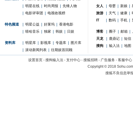
|
明星在线
|
时尚周报
|
先锋人物
女人
|
母婴
|
新娘
|
|
电影评审团
|
电视收视榜
旅游
|
天气
|
健康
|
IT
|
数码
|
手机
|
特色频道
|
明星公益
|
好莱坞
|
香港电影
|
嘻哈音乐
|
独家
|
韩娱
|
日娱
博客
|
圈子
|
邮箱
|
天龙
|
鹿鼎记
|
短信
资料库
|
明星库
|
影视库
|
专题库
|
图片库
搜狗
|
输入法
|
地图
|
滚动新闻列表
|
往期娱首回顾
设置首页
-
搜狗输入法
-
支付中心
-
搜狐招聘
-
广告服务
-
客服中心
Copyright
©
2018 Sohu.com 
搜狐不良信息举