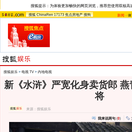
搜狐提示：为体验更加畅快的网页浏览，推荐您使用双核高
搜狐
ChinaRen
17173
焦点房地产
搜狗
新闻
-
体
搜狐娱乐
>
电视 TV
>
内地电视
新《水浒》严宽化身卖货郎 燕
将
来源：
搜狐娱乐
我来说两句
(
0
)