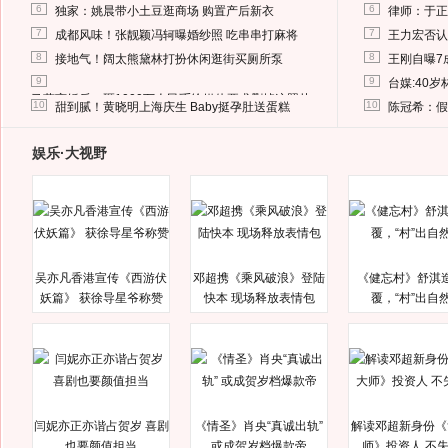
6
6
独家：姚晨带小土豆逛商场 购置产后新衣
律师：于正
7
7
成都风味！张靓颖冯轲曝婚纱照 吃串串打麻将
王力宏否认
8
8
接地气！阔太熊黛林打扮休闲逛街买厕所泵
王刚自曝7
9
9
台媒:40
马蓉离婚后，砸1000万人民币给媒体要求删掉这照片
10
10
甜到腻！黄晓明上海庆生 Baby挺孕肚送蛋糕
陈冠希：假
娱乐·大视野
吴亦凡香港宣传《西游伏
邓超携《乘风破浪》登陆
《健忘村》舒淇
妖篇》 获徐导星爷称赞
快本 现场释放表情包
覆，“村”出自
闫妮亦正亦谐占贺岁 喜剧
《情圣》肖央“真诚出轨”
解读邓超新身份《
也要颜值担当
或成贺岁档爆款帝
师》投资人 不