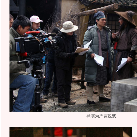
导演为严宽说戏