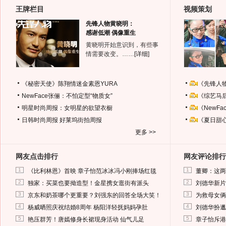
王牌栏目
视频策划
先锋人物黄晓明：
感谢低潮 偶像重生
黄晓明开始意识到，有些事
情需要改变。……
[详细]
《秘密天使》陈翔情迷金素恩YURA
《先锋人
NewFace张俪：不怕定型“物质女”
《综艺马
明星时尚周报：女明星的欲望衣橱
《NewF
日韩时尚周报
好莱坞街拍周报
《夏日甜
更多 >>
网友点击排行
网友评论排行
1
1
《比利林恩》首映 章子怡范冰冰冯小刚捧场红毯
董卿：这两
2
2
独家：买菜也要拗造型！金星携女逛街有派头
刘德华新片
3
3
京东和奶茶哪个更重要？刘强东的回答全场大笑！
为救母女俩
4
4
杨威晒照庆祝结婚8周年 杨阳洋轻抚妈妈孕肚
刘德华扮邋
5
5
艳压群芳！唐嫣修身长裙现身活动 仙气儿足
章子怡斥港