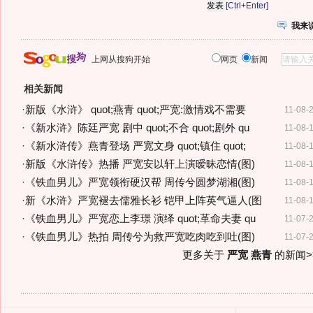
[Ctrl+Enter]
我来
上网从搜狗开始
网页
新闻
相关新闻
·
新版《水浒》 quot;燕青 quot;严宽:激情戏不需要
11-08-
·
《新水浒》陈廷严宽 剧中 quot;不合 quot;剧外 qu
11-08-
·
《新水浒传》燕青登场 严宽文身 quot;镇住 quot;
11-08-
·
新版《水浒传》热播 严宽安以轩上演暧昧恋情(图)
11-08-
·
《铁血男儿》严宽领衔硬汉帮 周传兮圆梦湖湘(图)
11-08-
·
新《水浒》严宽褪去儒雅长衫 铠甲上阵英气逼人(图
11-08-
·
《铁血男儿》严宽恋上李璟 演绎 quot;革命夫妻 qu
11-07-
·
《铁血男儿》热拍 周传兮为救严宽吃肉吃到吐(图)
11-07-
更多关于
严宽 燕青
的新闻>