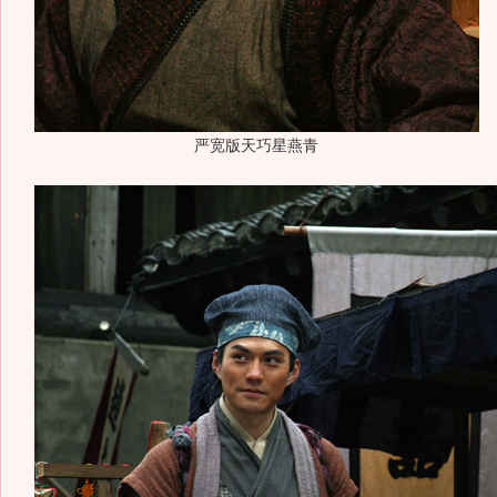
严宽版天巧星燕青