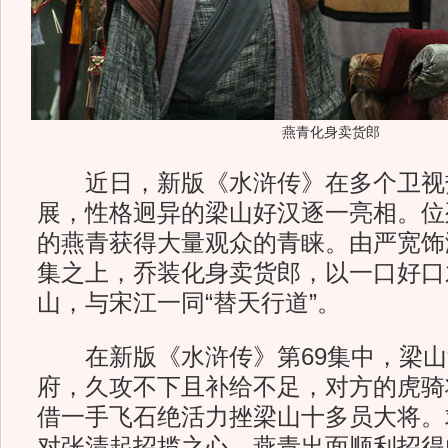
燕青化身卖货郎
近日，新版《水浒传》在多个卫视
展，性格迥异的梁山好汉逐一亮相。位
的燕青获得大量观众的青睐。由严宽饰
集之上，乔装化身卖货郎，以一口好口
山，与宋江一同“替天行道”。
在新版《水浒传》第69集中，梁山
府，久攻不下且补给不足，对方的虎骑
借一手飞石绝活力挫梁山十多员大将。
对张清起招揽之心，燕青出面顺利招得