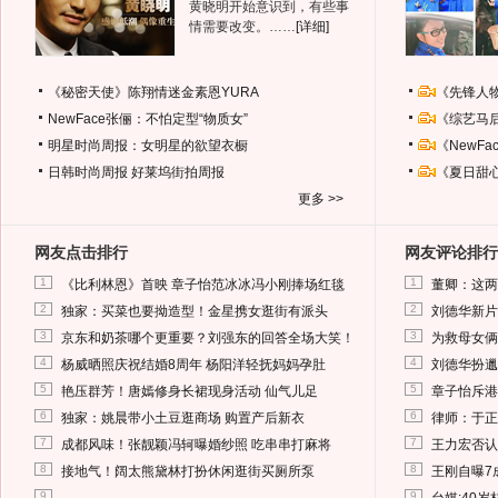
黄晓明开始意识到，有些事
情需要改变。……
[详细]
《秘密天使》陈翔情迷金素恩YURA
《先锋人
NewFace张俪：不怕定型“物质女”
《综艺马
明星时尚周报：女明星的欲望衣橱
《NewF
日韩时尚周报
好莱坞街拍周报
《夏日甜
更多 >>
网友点击排行
网友评论排行
1
1
《比利林恩》首映 章子怡范冰冰冯小刚捧场红毯
董卿：这两
2
2
独家：买菜也要拗造型！金星携女逛街有派头
刘德华新片
3
3
京东和奶茶哪个更重要？刘强东的回答全场大笑！
为救母女俩
4
4
杨威晒照庆祝结婚8周年 杨阳洋轻抚妈妈孕肚
刘德华扮邋
5
5
艳压群芳！唐嫣修身长裙现身活动 仙气儿足
章子怡斥港
6
6
独家：姚晨带小土豆逛商场 购置产后新衣
律师：于正
7
7
成都风味！张靓颖冯轲曝婚纱照 吃串串打麻将
王力宏否认
8
8
接地气！阔太熊黛林打扮休闲逛街买厕所泵
王刚自曝7
9
9