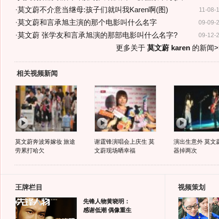
·
莫文蔚不介意当继母:孩子们就叫我Karen啊(图)
11-08-
·
莫文蔚和言承旭主演的那个电影叫什么名字
09-09-
·
莫文蔚 张学友和言承旭演的那部电影叫什么名字?
09-12-
更多关于
莫文蔚 karen
的新闻>
相关视频新闻
莫文蔚奔波筹嫁妆 旅途
谢霆锋演唱会上庆生 莫
演出生意外 莫文
劳累打哈欠
文蔚现场晒幸福
器掉两次
王牌栏目
视频策划
先锋人物黄晓明：
感谢低潮 偶像重生