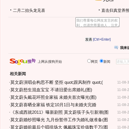
二月二抬头龙见喜
直击归真堂养
[Ctrl+Enter]
我来
上网从搜狗开始
网页
新闻
相关新闻
·
莫文蔚演唱会构思不断 坚拒 quot;跟风制作 quot;(
11-08-
·
莫文蔚想生混血宝宝 不请旧爱出席婚礼(图)
11-08-
·
莫文蔚头戴花环照全家福 未婚夫首次曝光(图)
11-08-
·
莫文蔚喜晒全家福 铁定10月1日与未婚夫完婚
11-08-
·
《东成西就2011》曝新剧照 莫文蔚筷子头引新潮(图
11-08-
·
莫文蔚婚纱照曝光 九月份暂停工作为婚礼做准备(图
11-08-
·
莫文蔚婚前最后个唱排场大 佩戴珠宝价值数千万(图
11-08-