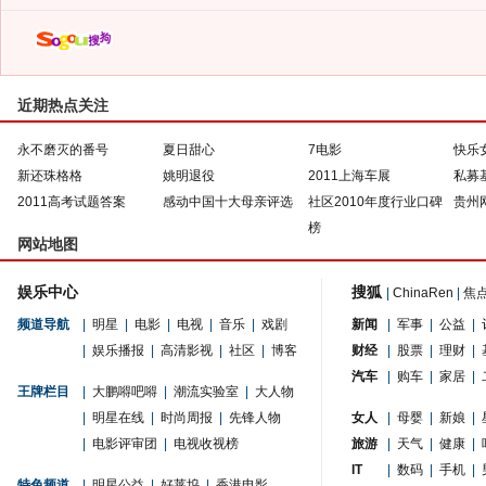
近期热点关注
永不磨灭的番号
夏日甜心
7电影
快乐
新还珠格格
姚明退役
2011上海车展
私募
2011高考试题答案
感动中国十大母亲评选
社区2010年度行业口碑
贵州
榜
网站地图
娱乐中心
搜狐
|
ChinaRen
|
焦
频道导航
|
明星
|
电影
|
电视
|
音乐
|
戏剧
新闻
|
军事
|
公益
|
|
娱乐播报
|
高清影视
|
社区
|
博客
财经
|
股票
|
理财
|
汽车
|
购车
|
家居
|
王牌栏目
|
大鹏嘚吧嘚
|
潮流实验室
|
大人物
|
明星在线
|
时尚周报
|
先锋人物
女人
|
母婴
|
新娘
|
|
电影评审团
|
电视收视榜
旅游
|
天气
|
健康
|
IT
|
数码
|
手机
|
特色频道
|
明星公益
|
好莱坞
|
香港电影