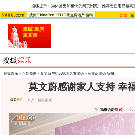
搜狐提示：为体验更加畅快的网页浏览，推荐您使用双核高
搜狐
ChinaRen
17173
焦点房地产
搜狗
新闻
-
体
搜狐娱乐
>
八卦频道
>
莫文蔚与初恋德国男友结婚
>
莫文蔚结婚 新闻
莫文蔚感谢家人支持 幸
来源：
搜狐娱乐
我来说两句
(
0
)