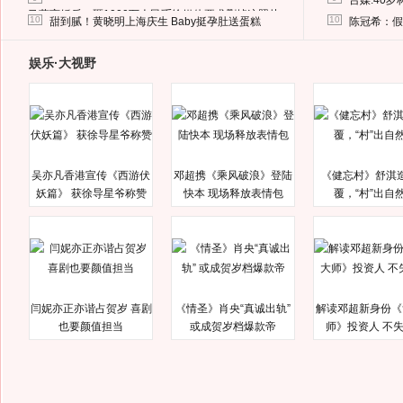
台媒:40
马蓉离婚后，砸1000万人民币给媒体要求删掉这照片
10
10
甜到腻！黄晓明上海庆生 Baby挺孕肚送蛋糕
陈冠希：假
娱乐·大视野
吴亦凡香港宣传《西游伏
邓超携《乘风破浪》登陆
《健忘村》舒淇
妖篇》 获徐导星爷称赞
快本 现场释放表情包
覆，“村”出自
闫妮亦正亦谐占贺岁 喜剧
《情圣》肖央“真诚出轨”
解读邓超新身份《
也要颜值担当
或成贺岁档爆款帝
师》投资人 不