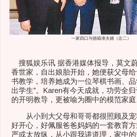
一家四口与德籍准夫婿（左二）
搜狐娱乐讯 据香港媒体报导，莫文蔚（
香世家，自出娘胎开始，她便获父母给
书教学，培养她成为一位琴棋书画、品
出学生”。Karen有今天成就，功劳全
的开明教导，更被喻为圈中的模范家庭
从小到大父母和哥哥都很照顾及宠
好开心，好佩服爸爸妈妈的一套教育方
严或太放纵，从小跟我讲道理，家中的